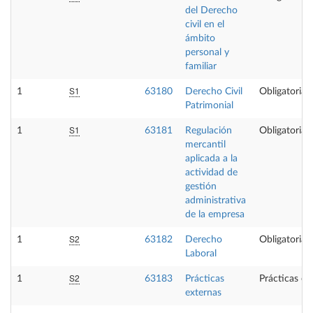
del Derecho
civil en el
ámbito
personal y
familiar
S1
1
63180
Derecho Civil
Obligatoria
Patrimonial
S1
1
63181
Regulación
Obligatoria
mercantil
aplicada a la
actividad de
gestión
administrativa
de la empresa
S2
1
63182
Derecho
Obligatoria
Laboral
S2
1
63183
Prácticas
Prácticas ex
externas