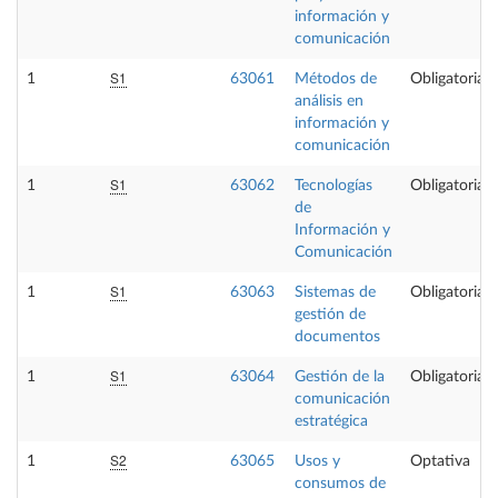
información y
comunicación
S1
1
63061
Métodos de
Obligatoria
análisis en
información y
comunicación
S1
1
63062
Tecnologías
Obligatoria
de
Información y
Comunicación
S1
1
63063
Sistemas de
Obligatoria
gestión de
documentos
S1
1
63064
Gestión de la
Obligatoria
comunicación
estratégica
S2
1
63065
Usos y
Optativa
consumos de