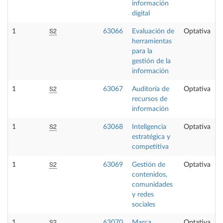
información
digital
S2
1
63066
Evaluación de
Optativa
herramientas
para la
gestión de la
información
S2
1
63067
Auditoría de
Optativa
recursos de
información
S2
1
63068
Inteligencia
Optativa
estratégica y
competitiva
S2
1
63069
Gestión de
Optativa
contenidos,
comunidades
y redes
sociales
S2
1
63070
Marca
Optativa