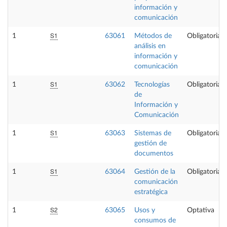
información y
comunicación
S1
1
63061
Métodos de
Obligatoria
análisis en
información y
comunicación
S1
1
63062
Tecnologías
Obligatoria
de
Información y
Comunicación
S1
1
63063
Sistemas de
Obligatoria
gestión de
documentos
S1
1
63064
Gestión de la
Obligatoria
comunicación
estratégica
S2
1
63065
Usos y
Optativa
consumos de