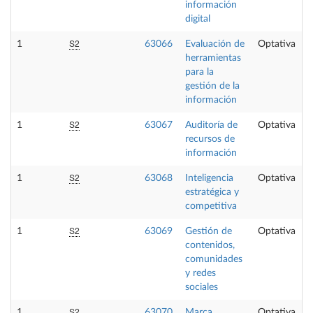
información
digital
S2
1
63066
Evaluación de
Optativa
herramientas
para la
gestión de la
información
S2
1
63067
Auditoría de
Optativa
recursos de
información
S2
1
63068
Inteligencia
Optativa
estratégica y
competitiva
S2
1
63069
Gestión de
Optativa
contenidos,
comunidades
y redes
sociales
S2
1
63070
Marca
Optativa