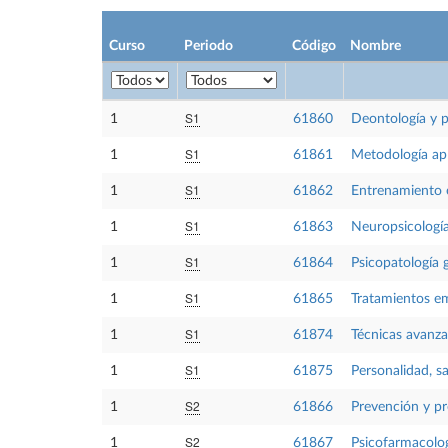
Curso
Periodo
Código
Nombre
S1
1
61860
Deontología y p
S1
1
61861
Metodología apl
S1
1
61862
Entrenamiento e
S1
1
61863
Neuropsicología
S1
1
61864
Psicopatología g
S1
1
61865
Tratamientos e
S1
1
61874
Técnicas avanza
S1
1
61875
Personalidad, sa
S2
1
61866
Prevención y pr
S2
1
61867
Psicofarmacolog