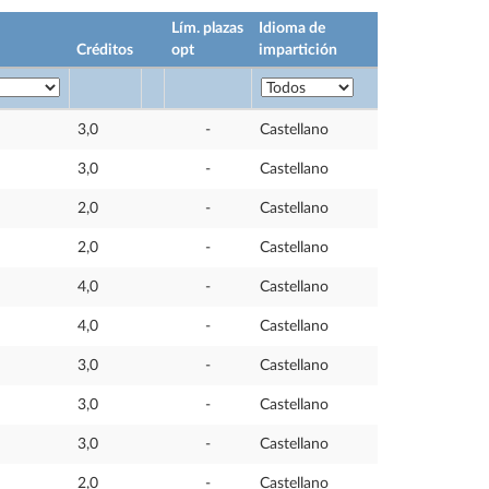
Lím. plazas
Idioma de
Créditos
opt
impartición
3,0
-
Castellano
3,0
-
Castellano
2,0
-
Castellano
2,0
-
Castellano
4,0
-
Castellano
4,0
-
Castellano
3,0
-
Castellano
3,0
-
Castellano
3,0
-
Castellano
2,0
-
Castellano