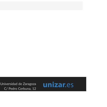
Universidad de Zaragoza
C/ Pedro Cerbuna, 12
ES-50009 Zaragoza
España / Spain
Tel: +34 976761000