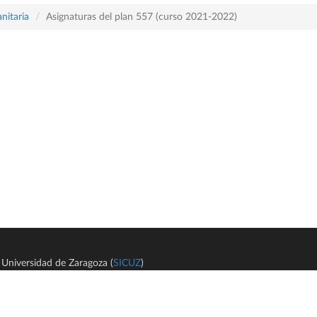
nitaria
Asignaturas del plan 557 (curso 2021-2022)
Universidad de Zaragoza (
SICUZ
)