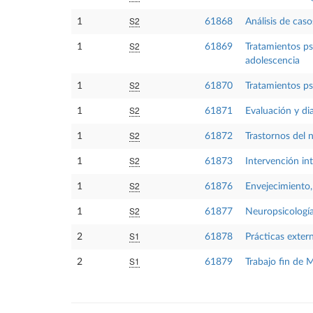
S2
1
61868
Análisis de caso
S2
1
61869
Tratamientos ps
adolescencia
S2
1
61870
Tratamientos ps
S2
1
61871
Evaluación y di
S2
1
61872
Trastornos del 
S2
1
61873
Intervención int
S2
1
61876
Envejecimiento,
S2
1
61877
Neuropsicología
S1
2
61878
Prácticas exter
S1
2
61879
Trabajo fin de 