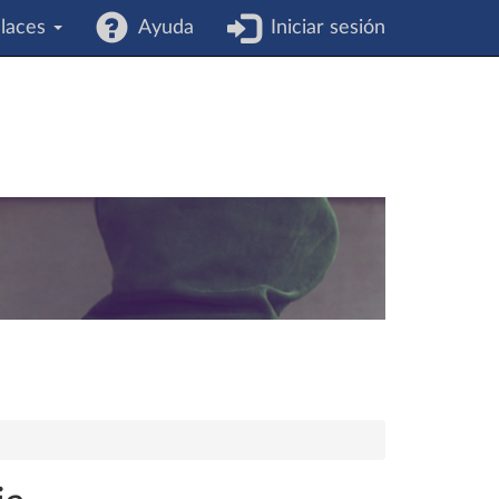
laces
Ayuda
Iniciar sesión