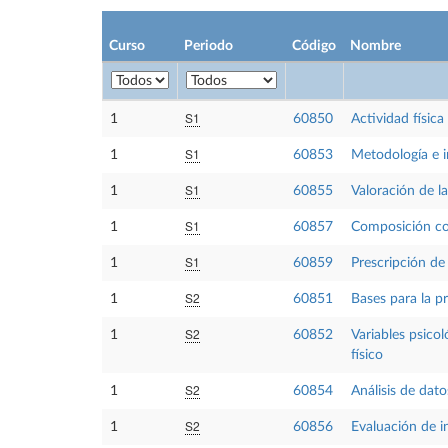
Curso
Periodo
Código
Nombre
S1
1
60850
Actividad física
S1
1
60853
Metodología e i
S1
1
60855
Valoración de la
S1
1
60857
Composición co
S1
1
60859
Prescripción de 
S2
1
60851
Bases para la p
S2
1
60852
Variables psicol
físico
S2
1
60854
Análisis de dato
S2
1
60856
Evaluación de i