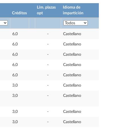
Lím. plazas
Idioma de
Créditos
opt
impartición
6,0
-
Castellano
6,0
-
Castellano
6,0
-
Castellano
6,0
-
Castellano
6,0
-
Castellano
3,0
-
Castellano
3,0
-
Castellano
3,0
-
Castellano
3,0
-
Castellano