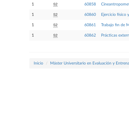
S2
1
60858
Cineantropomet
S2
1
60860
Ejercicio físico
S2
1
60861
Trabajo fin de 
S2
1
60862
Prácticas exter
Inicio
Máster Universitario en Evaluación y Entrena