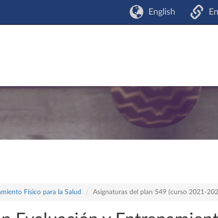
English
En
miento Físico para la Salud
Asignaturas del plan 549 (curso 2021-20