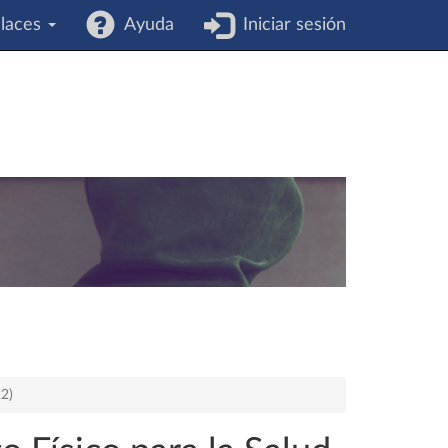
laces
Ayuda
Iniciar sesión
22)