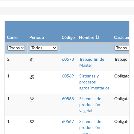
Curso
Periodo
Código
Nombre
Carácter
S1
2
60573
Trabajo fin de
Trabajo fi
Máster
S2
1
60569
Sistemas y
Obligatori
procesos
agroalimentarios
S2
1
60568
Sistemas de
Obligatori
producción
vegetal
S2
1
60567
Sistemas de
Obligatori
producción
animal