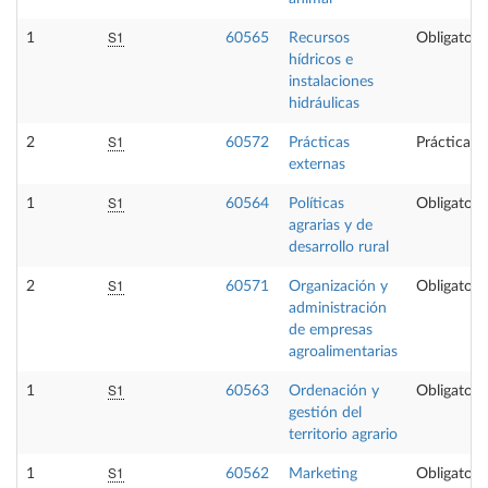
S1
1
60565
Recursos
Obligatori
hídricos e
instalaciones
hidráulicas
S1
2
60572
Prácticas
Prácticas 
externas
S1
1
60564
Políticas
Obligatori
agrarias y de
desarrollo rural
S1
2
60571
Organización y
Obligatori
administración
de empresas
agroalimentarias
S1
1
60563
Ordenación y
Obligatori
gestión del
territorio agrario
S1
1
60562
Marketing
Obligatori