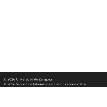
© 2026 Universidad de Zaragoza
© 2026 Servicio de Informática y Comunicaciones de la
Universidad de Zaragoza (
SICUZ
)
Universidad de Zaragoza
C/ Pedro Cerbuna, 12
ES-50009 Zaragoza