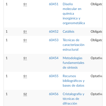
S1
1
60451
Diseño
Obligatori
molecular en
química
inorgánica y
organometálica
S1
1
60452
Catálisis
Obligatori
S1
1
60453
Técnicas de
Obligatori
caracterización
estructural
S1
1
60454
Metodologías
Optativa
fundamentales
de síntesis
S1
1
60455
Recursos
Optativa
bibliográficos y
bases de datos
S2
1
60456
Cristalografía y
Optativa
técnicas de
difracción