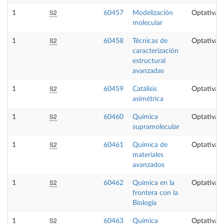
S2
1
60457
Modelización
Optativa
molecular
S2
1
60458
Técnicas de
Optativa
caracterización
estructural
avanzadas
S2
1
60459
Catálisis
Optativa
asimétrica
S2
1
60460
Química
Optativa
supramolecular
S2
1
60461
Química de
Optativa
materiales
avanzados
S2
1
60462
Química en la
Optativa
frontera con la
Biología
S2
1
60463
Química
Optativa