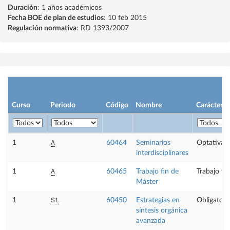
Duración
: 1 años académicos
Fecha BOE de plan de estudios
: 10 feb 2015
Regulación normativa
: RD 1393/2007
Curso
Periodo
Código
Nombre
Carácter
A
1
60464
Seminarios
Optativa
interdisciplinares
A
1
60465
Trabajo fin de
Trabajo fi
Máster
S1
1
60450
Estrategias en
Obligatori
síntesis orgánica
avanzada