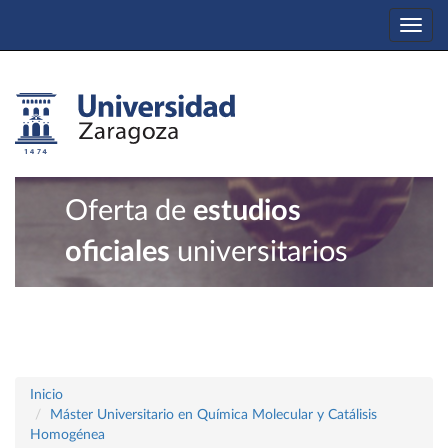
Togg
navi
Oferta de
estudios
oficiales
universitarios
Inicio
Máster Universitario en Química Molecular y Catálisis
Homogénea