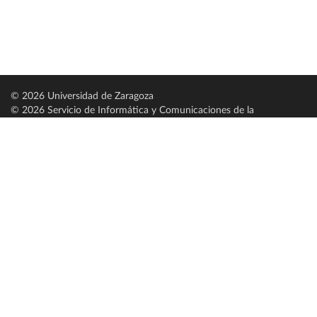
© 2026 Universidad de Zaragoza
© 2026 Servicio de Informática y Comunicaciones de la
Universidad de Zaragoza (
SICUZ
)
Universidad de Zaragoza
C/ Pedro Cerbuna, 12
ES-50009 Zaragoza
España / Spain
Tel: +34 976761000
ciu@unizar.es
Q-5018001-G
Servido por nodo: estudios