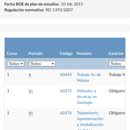
Fecha BOE de plan de estudios
: 10 feb 2015
Regulación normativa
: RD 1393/2007
Curso
Periodo
Código
Nombre
Carácter
A
1
60443
Trabajo fin de
Trabajo fin
Máster
S1
1
60375
Métodos y
Obligatoria
técnicas en
Geología
S1
1
60376
Tratamiento,
Obligatoria
representación
y modelización