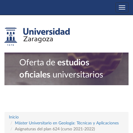
Togg
navi
Oferta de
estudios
oficiales
universitarios
Inicio
Máster Universitario en Geología: Técnicas y Aplicaciones
Asignaturas del plan 624 (curso 2021-2022)