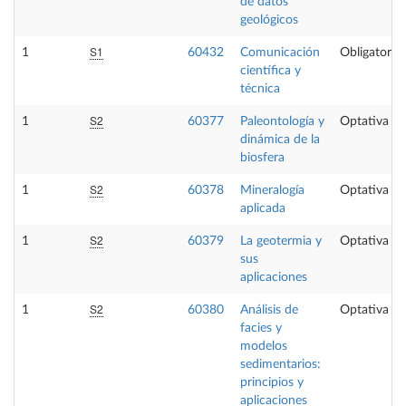
de datos
geológicos
S1
1
60432
Comunicación
Obligatoria
científica y
técnica
S2
1
60377
Paleontología y
Optativa
dinámica de la
biosfera
S2
1
60378
Mineralogía
Optativa
aplicada
S2
1
60379
La geotermia y
Optativa
sus
aplicaciones
S2
1
60380
Análisis de
Optativa
facies y
modelos
sedimentarios:
principios y
aplicaciones