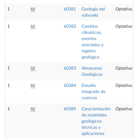
S2
1
60381
Geología del
Optativa
subsuelo
S2
1
60382
Cambios
Optativa
climáticos,
eventos
asociados y
registro
geológico
S2
1
60383
Almacenes
Optativa
Geológicos
S2
1
60384
Estudio
Optativa
integrado de
cuencas
S2
1
60385
Caracterización
Optativa
de materiales
geológicos:
técnicas y
aplicaciones