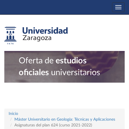
Togg
navi
Oferta de
estudios
oficiales
universitarios
Inicio
Máster Universitario en Geología: Técnicas y Aplicaciones
Asignaturas del plan 624 (curso 2021-2022)