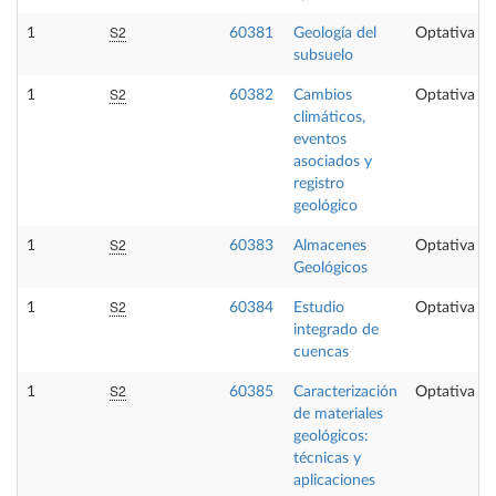
S2
1
60381
Geología del
Optativa
subsuelo
S2
1
60382
Cambios
Optativa
climáticos,
eventos
asociados y
registro
geológico
S2
1
60383
Almacenes
Optativa
Geológicos
S2
1
60384
Estudio
Optativa
integrado de
cuencas
S2
1
60385
Caracterización
Optativa
de materiales
geológicos:
técnicas y
aplicaciones