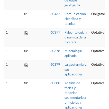
de datos
geológicos
S1
1
60432
Comunicación
Obligatoria
científica y
técnica
S2
1
60377
Paleontología y
Optativa
dinámica de la
biosfera
S2
1
60378
Mineralogía
Optativa
aplicada
S2
1
60379
La geotermia y
Optativa
sus
aplicaciones
S2
1
60380
Análisis de
Optativa
facies y
modelos
sedimentarios:
principios y
aplicaciones