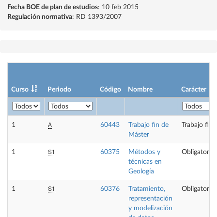
Fecha BOE de plan de estudios
: 10 feb 2015
Regulación normativa
: RD 1393/2007
Curso
Periodo
Código
Nombre
Carácter
A
1
60443
Trabajo fin de
Trabajo fin
Máster
S1
1
60375
Métodos y
Obligatoria
técnicas en
Geología
S1
1
60376
Tratamiento,
Obligatoria
representación
y modelización