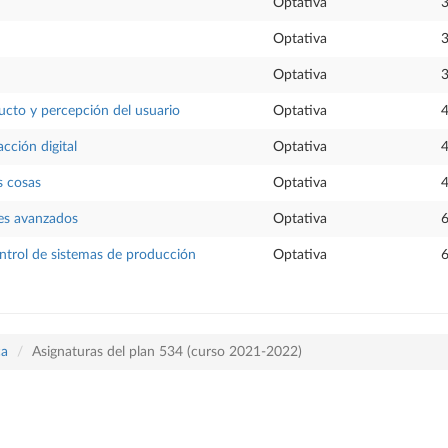
Optativa
3
Optativa
3
Optativa
3
cto y percepción del usuario
Optativa
4
cción digital
Optativa
4
s cosas
Optativa
4
les avanzados
Optativa
6
ntrol de sistemas de producción
Optativa
6
ca
Asignaturas del plan 534 (curso 2021-2022)