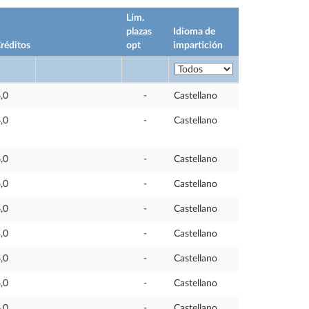
Lím.
plazas
Idioma de
réditos
opt
impartición
,0
-
Castellano
,0
-
Castellano
,0
-
Castellano
,0
-
Castellano
,0
-
Castellano
,0
-
Castellano
,0
-
Castellano
,0
-
Castellano
,0
-
Castellano