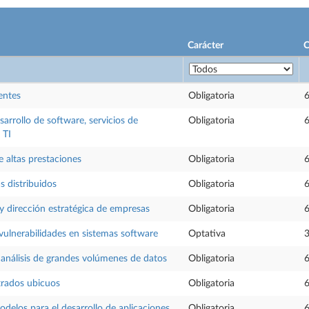
Carácter
C
entes
Obligatoria
6
sarrollo de software, servicios de
Obligatoria
6
 TI
 altas prestaciones
Obligatoria
6
s distribuidos
Obligatoria
6
y dirección estratégica de empresas
Obligatoria
6
vulnerabilidades en sistemas software
Optativa
3
análisis de grandes volúmenes de datos
Obligatoria
6
rados ubicuos
Obligatoria
6
odelos para el desarrollo de aplicaciones
Obligatoria
6