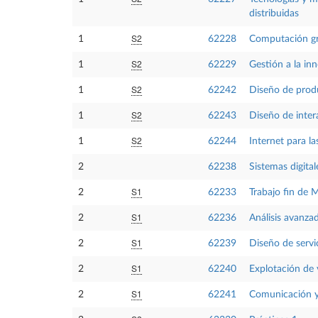
distribuidas
S2
1
62228
Computación gr
S2
1
62229
Gestión a la in
S2
1
62242
Diseño de produ
S2
1
62243
Diseño de intera
S2
1
62244
Internet para la
2
62238
Sistemas digita
S1
2
62233
Trabajo fin de 
S1
2
62236
Análisis avanza
S1
2
62239
Diseño de servi
S1
2
62240
Explotación de 
S1
2
62241
Comunicación y