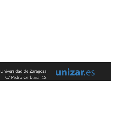
Universidad de Zaragoza
C/ Pedro Cerbuna, 12
ES-50009 Zaragoza
España / Spain
Tel: +34 976761000
ciu@unizar.es
Q-5018001-G