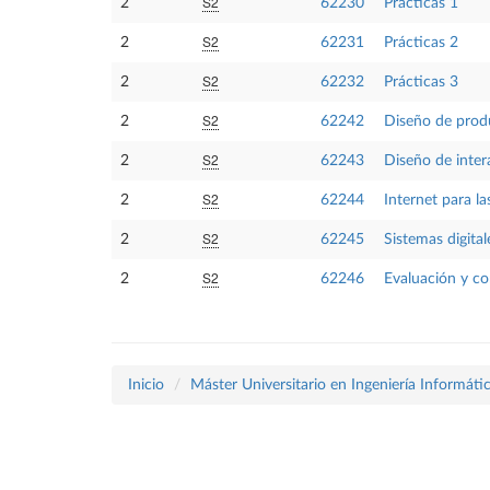
S2
2
62230
Prácticas 1
S2
2
62231
Prácticas 2
S2
2
62232
Prácticas 3
S2
2
62242
Diseño de produ
S2
2
62243
Diseño de intera
S2
2
62244
Internet para la
S2
2
62245
Sistemas digita
S2
2
62246
Evaluación y co
Inicio
Máster Universitario en Ingeniería Informáti