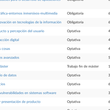
áfica-entornos inmersivos-multimedia
Obligatoria
6
novación en tecnologías de la información
Obligatoria
6
cto y percepción del usuario
Optativa
4
cción digital
Optativa
4
s cosas
Optativa
4
les avanzados
Optativa
5
Máster
Trabajo fin de máster
1
do de datos
Optativa
3
cios
Optativa
6
vulnerabilidades en sistemas software
Optativa
3
 presentación de producto
Optativa
6