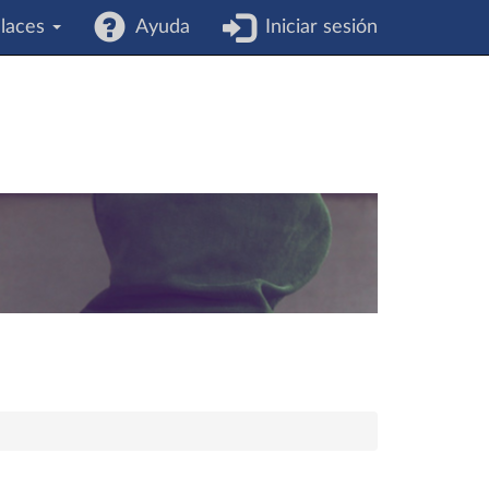
laces
Ayuda
Iniciar sesión