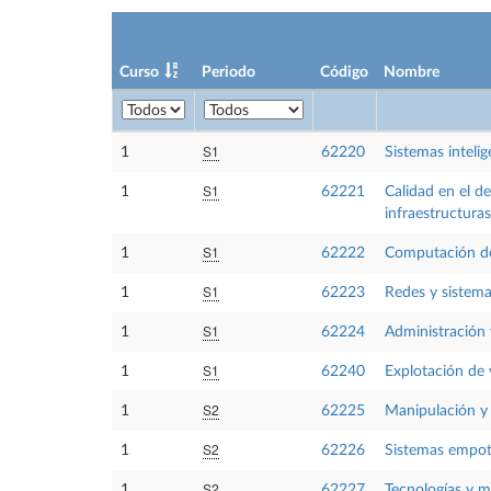
Curso
Periodo
Código
Nombre
S1
1
62220
Sistemas intelig
S1
1
62221
Calidad en el de
infraestructuras
S1
1
62222
Computación de
S1
1
62223
Redes y sistema
S1
1
62224
Administración 
S1
1
62240
Explotación de 
S2
1
62225
Manipulación y 
S2
1
62226
Sistemas empot
S2
1
62227
Tecnologías y m