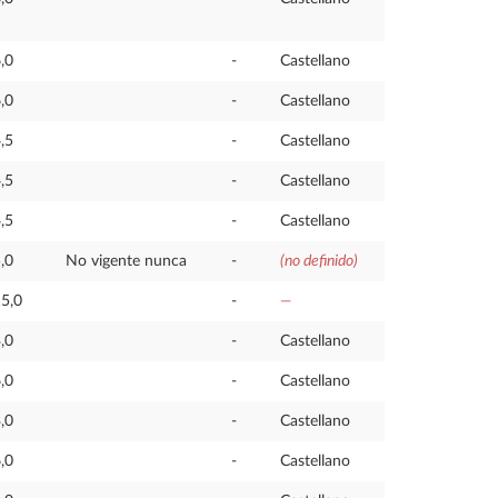
,0
-
Castellano
,0
-
Castellano
,5
-
Castellano
,5
-
Castellano
,5
-
Castellano
,0
No vigente nunca
-
(no definido)
5,0
-
—
,0
-
Castellano
,0
-
Castellano
,0
-
Castellano
,0
-
Castellano