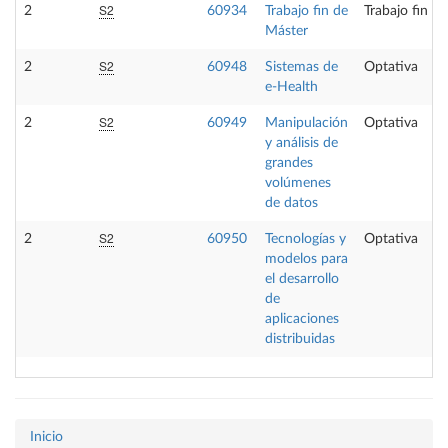
S2
2
60934
Trabajo fin de
Trabajo fin d
Máster
S2
2
60948
Sistemas de
Optativa
e-Health
S2
2
60949
Manipulación
Optativa
y análisis de
grandes
volúmenes
de datos
S2
2
60950
Tecnologías y
Optativa
modelos para
el desarrollo
de
aplicaciones
distribuidas
Inicio