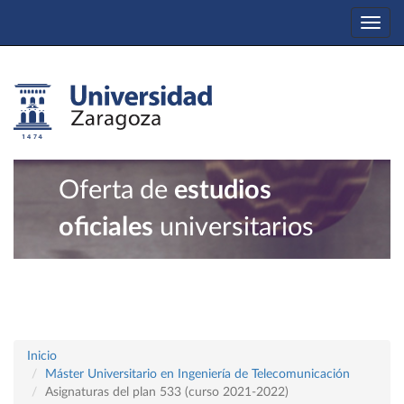
Togg
navi
Oferta de
estudios
oficiales
universitarios
Inicio
Máster Universitario en Ingeniería de Telecomunicación
Asignaturas del plan 533 (curso 2021-2022)