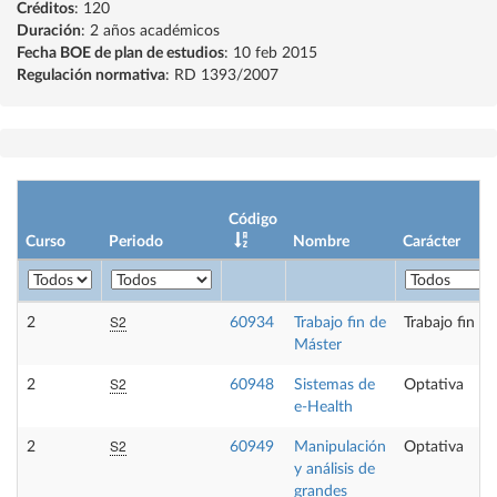
Créditos
: 120
Duración
: 2 años académicos
Fecha BOE de plan de estudios
: 10 feb 2015
Regulación normativa
: RD 1393/2007
Código
Curso
Periodo
Nombre
Carácter
S2
2
60934
Trabajo fin de
Trabajo fin d
Máster
S2
2
60948
Sistemas de
Optativa
e-Health
S2
2
60949
Manipulación
Optativa
y análisis de
grandes