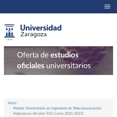
Togg
navi
Oferta de
estudios
oficiales
universitarios
Inicio
Máster Universitario en Ingeniería de Telecomunicación
Asignaturas del plan 533 (curso 2021-2022)