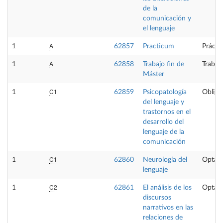
de la
comunicación y
el lenguaje
A
1
62857
Practicum
Prácti
A
1
62858
Trabajo fin de
Trabaj
Máster
C1
1
62859
Psicopatología
Obliga
del lenguaje y
trastornos en el
desarrollo del
lenguaje de la
comunicación
C1
1
62860
Neurología del
Optati
lenguaje
C2
1
62861
El análisis de los
Optati
discursos
narrativos en las
relaciones de