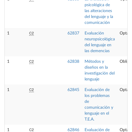
psicológica de
las alteraciones
del lenguaje y la
comunicación
C2
1
62837
Evaluación
Optati
neuropsicológica
del lenguaje en
las demencias
C2
1
62838
Métodos y
Obliga
diseños en la
investigación del
lenguaje
C2
1
62845
Evaluación de
Optati
los problemas
de
comunicación y
lenguaje en el
T.E.A.
C2
1
62846
Evaluación de
Optati