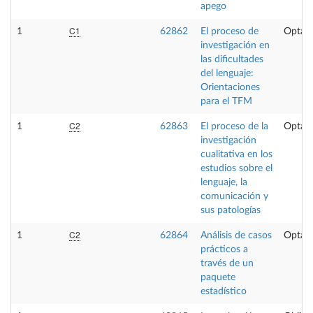
apego
C1
1
62862
El proceso de
Optati
investigación en
las dificultades
del lenguaje:
Orientaciones
para el TFM
C2
1
62863
El proceso de la
Optati
investigación
cualitativa en los
estudios sobre el
lenguaje, la
comunicación y
sus patologías
C2
1
62864
Análisis de casos
Optati
prácticos a
través de un
paquete
estadístico