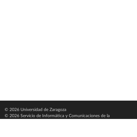
© 2026 Universidad de Zaragoza
© 2026 Servicio de Informática y Comunicaciones de la
Universidad de Zaragoza (
SICUZ
)
Universidad de Zaragoza
C/ Pedro Cerbuna, 12