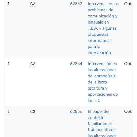
C2
1
62852
Intervenc. en los
Optati
problemas de
comunicación y
lenguaje en
T.E.A. y algunas
propuestas
informáticas
para la
intervención
C2
1
62854
Intervención en
Optati
las alteraciones
del aprendizaje
de la lecto-
escritura y
aportaciones de
las TIC
C2
1
62856
El papel del
Optati
contexto
familiar en el
tratamiento de
las alteraciones