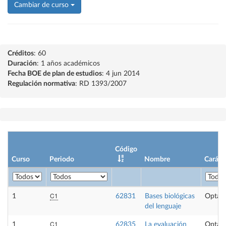
Cambiar de curso
Créditos
: 60
Duración
: 1 años académicos
Fecha BOE de plan de estudios
: 4 jun 2014
Regulación normativa
: RD 1393/2007
Código
Curso
Periodo
Nombre
Caráct
C1
1
62831
Bases biológicas
Optati
del lenguaje
C1
1
62835
La evaluación
Optati