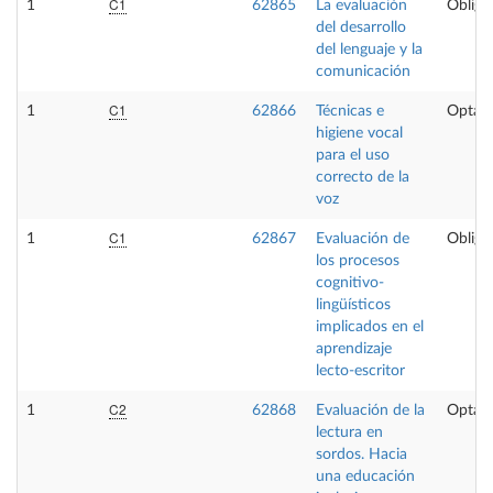
C1
1
62865
La evaluación
Obliga
del desarrollo
del lenguaje y la
comunicación
C1
1
62866
Técnicas e
Optati
higiene vocal
para el uso
correcto de la
voz
C1
1
62867
Evaluación de
Obliga
los procesos
cognitivo-
lingüísticos
implicados en el
aprendizaje
lecto-escritor
C2
1
62868
Evaluación de la
Optati
lectura en
sordos. Hacia
una educación