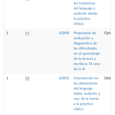
los trastornos
del lenguaje y
audición desde
la práctica
clínica
C1
1
62848
Propuestas de
Optati
evaluación y
diagnóstico de
las dificultades
en el aprendizaje
de la lectura y
escritura. El caso
de la di
C2
1
62850
Intervención en
Obliga
las alteraciones
del lenguaje,
habla, audición y
voz: de la teoría
a la práctica
clínica