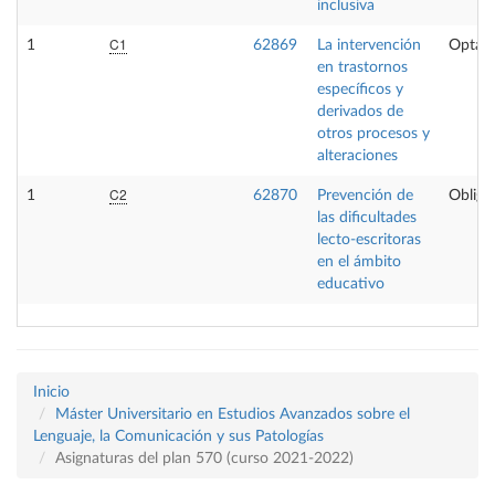
inclusiva
C1
1
62869
La intervención
Optati
en trastornos
específicos y
derivados de
otros procesos y
alteraciones
C2
1
62870
Prevención de
Obliga
las dificultades
lecto-escritoras
en el ámbito
educativo
Inicio
Máster Universitario en Estudios Avanzados sobre el
Lenguaje, la Comunicación y sus Patologías
Asignaturas del plan 570 (curso 2021-2022)