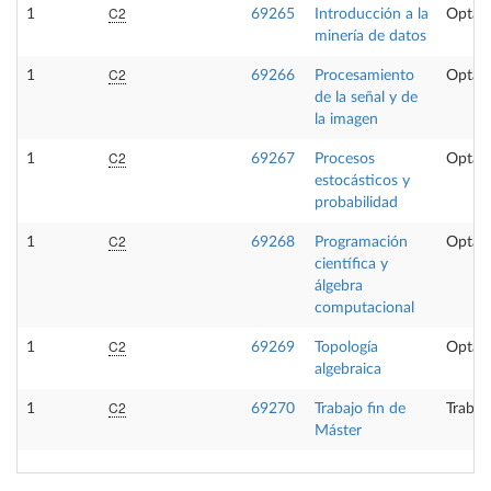
C2
1
69265
Introducción a la
Optati
minería de datos
C2
1
69266
Procesamiento
Optati
de la señal y de
la imagen
C2
1
69267
Procesos
Optati
estocásticos y
probabilidad
C2
1
69268
Programación
Optati
científica y
álgebra
computacional
C2
1
69269
Topología
Optati
algebraica
C2
1
69270
Trabajo fin de
Trabaj
Máster