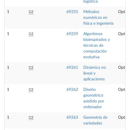
logística
C2
1
69255
Métodos
Optati
numéricos en
física e ingeniería
C2
1
69259
Algoritmos
Optati
bioinspirados y
técnicas de
computación
evolutiva
C2
1
69261
Dinámica no
Optati
lineal y
aplicaciones
C2
1
69262
Diseño
Optati
geométrico
asistido por
ordenador
C2
1
69263
Geometría de
Optati
variedades