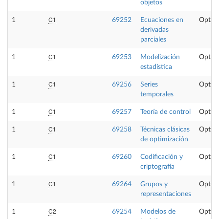
objetos
C1
1
69252
Ecuaciones en
Optati
derivadas
parciales
C1
1
69253
Modelización
Optati
estadística
C1
1
69256
Series
Optati
temporales
C1
1
69257
Teoría de control
Optati
C1
1
69258
Técnicas clásicas
Optati
de optimización
C1
1
69260
Codificación y
Optati
criptografía
C1
1
69264
Grupos y
Optati
representaciones
C2
1
69254
Modelos de
Optati