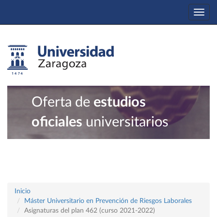
Togg
navi
Oferta de
estudios
oficiales
universitarios
Inicio
Máster Universitario en Prevención de Riesgos Laborales
Asignaturas del plan 462 (curso 2021-2022)