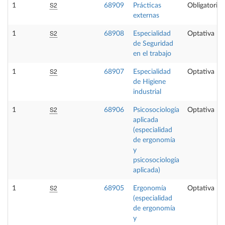
S2
1
68909
Prácticas
Obligatoria
externas
S2
1
68908
Especialidad
Optativa
de Seguridad
en el trabajo
S2
1
68907
Especialidad
Optativa
de Higiene
industrial
S2
1
68906
Psicosociología
Optativa
aplicada
(especialidad
de ergonomía
y
psicosociología
aplicada)
S2
1
68905
Ergonomía
Optativa
(especialidad
de ergonomía
y