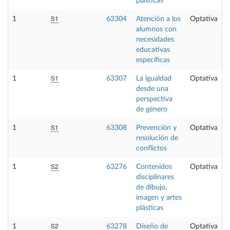
plásticas
S1
1
63304
Atención a los
Optativa
alumnos con
necesidades
educativas
específicas
S1
1
63307
La igualdad
Optativa
desde una
perspectiva
de género
S1
1
63308
Prevención y
Optativa
resolución de
conflictos
S2
1
63276
Contenidos
Optativa
disciplinares
de dibujo,
imagen y artes
plásticas
S2
1
63278
Diseño de
Optativa