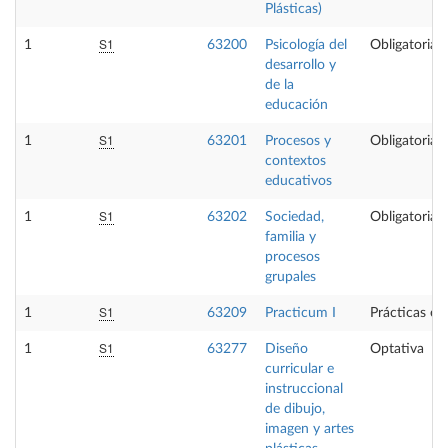
Plásticas)
S1
1
63200
Psicología del
Obligatoria
desarrollo y
de la
educación
S1
1
63201
Procesos y
Obligatoria
contextos
educativos
S1
1
63202
Sociedad,
Obligatoria
familia y
procesos
grupales
S1
1
63209
Practicum I
Prácticas ex
S1
1
63277
Diseño
Optativa
curricular e
instruccional
de dibujo,
imagen y artes