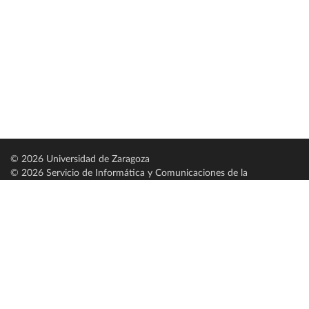
© 2026 Universidad de Zaragoza
© 2026 Servicio de Informática y Comunicaciones de la
Universidad de Zaragoza (
SICUZ
)
Universidad de Zaragoza
C/ Pedro Cerbuna, 12
ES-50009 Zaragoza
España / Spain
Tel: +34 976761000
ciu@unizar.es
Q-5018001-G