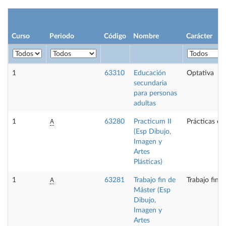
Curso
Periodo
Código
Nombre
Carácter
1
63310
Educación
Optativa
secundaria
para personas
adultas
A
1
63280
Practicum II
Prácticas ex
(Esp Dibujo,
Imagen y
Artes
Plásticas)
A
1
63281
Trabajo fin de
Trabajo fin 
Máster (Esp
Dibujo,
Imagen y
Artes