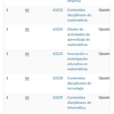
empresa
S2
1
63222
Contenidos
Optativa
disciplinares de
matemáticas
S2
1
63224
Diseño de
Optativa
actividades de
aprendizaje de
matemáticas
S2
1
63225
Innovación e
Optativa
investigación
educativa en
matemáticas
S2
1
63228
Contenidos
Optativa
disciplinares de
tecnología
S2
1
63229
Contenidos
Optativa
disciplinares de
informática