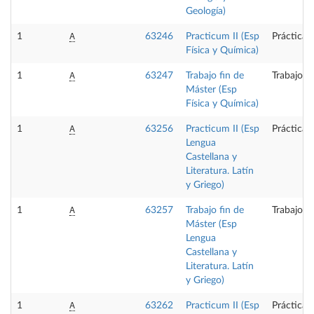
Geología)
A
1
63246
Practicum II (Esp
Prácticas
Física y Química)
A
1
63247
Trabajo fin de
Trabajo f
Máster (Esp
Física y Química)
A
1
63256
Practicum II (Esp
Prácticas
Lengua
Castellana y
Literatura. Latín
y Griego)
A
1
63257
Trabajo fin de
Trabajo f
Máster (Esp
Lengua
Castellana y
Literatura. Latín
y Griego)
A
1
63262
Practicum II (Esp
Prácticas