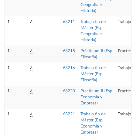
Geografía e
Historia)
A
1
63211
Trabajo fin de
Trabajo f
Máster (Esp
Geografía e
Historia)
A
1
63215
Prácticum II (Esp
Prácticas
Filosofía)
A
1
63216
Trabajo fin de
Trabajo f
Máster (Esp
Filosofía)
A
1
63220
Practicum II (Esp
Prácticas
Economía y
Empresa)
A
1
63221
Trabajo fin de
Trabajo f
Máster (Esp
Economía y
Empresa)