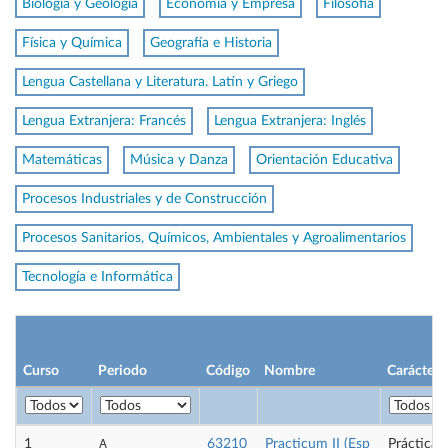
Biología y Geología
Economía y Empresa
Filosofía
Física y Química
Geografía e Historia
Lengua Castellana y Literatura. Latín y Griego
Lengua Extranjera: Francés
Lengua Extranjera: Inglés
Matemáticas
Música y Danza
Orientación Educativa
Procesos Industriales y de Construcción
Procesos Sanitarios, Químicos, Ambientales y Agroalimentarios
Tecnología e Informática
Curso
Periodo
Código
Nombre
Carácter
A
1
63210
Practicum II (Esp
Prácticas