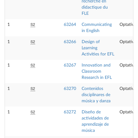
recherche en
didactique du
FLE
S2
1
63264
Communicating
Optativa
in English
S2
1
63266
Design of
Optativa
Learning
Activities for EFL
S2
1
63267
Innovation and
Optativa
Classroom
Research in EFL
S2
1
63270
Contenidos
Optativa
disciplinares de
música y danza
S2
1
63272
Diseño de
Optativa
actividades de
aprendizaje de
música