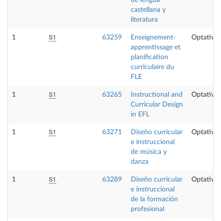
castellana y
literatura
S1
1
63259
Enseignement-
Optativa
apprentissage et
planification
curriculaire du
FLE
S1
1
63265
Instructional and
Optativa
Curricular Design
in EFL
S1
1
63271
Diseño curricular
Optativa
e instruccional
de música y
danza
S1
1
63289
Diseño curricular
Optativa
e instruccional
de la formación
profesional