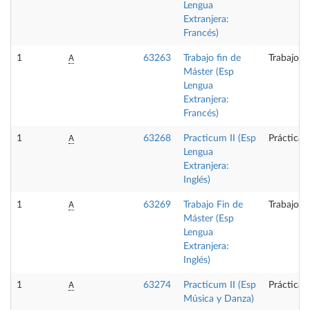
Lengua
Extranjera:
Francés)
A
1
63263
Trabajo fin de
Trabajo f
Máster (Esp
Lengua
Extranjera:
Francés)
A
1
63268
Practicum II (Esp
Prácticas
Lengua
Extranjera:
Inglés)
A
1
63269
Trabajo Fin de
Trabajo f
Máster (Esp
Lengua
Extranjera:
Inglés)
A
1
63274
Practicum II (Esp
Prácticas
Música y Danza)