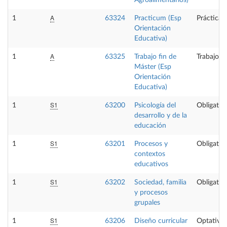
A
1
63324
Practicum (Esp
Prácticas
Orientación
Educativa)
A
1
63325
Trabajo fin de
Trabajo f
Máster (Esp
Orientación
Educativa)
S1
1
63200
Psicología del
Obligator
desarrollo y de la
educación
S1
1
63201
Procesos y
Obligator
contextos
educativos
S1
1
63202
Sociedad, familia
Obligator
y procesos
grupales
S1
1
63206
Diseño curricular
Optativa