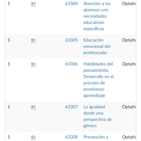
S1
1
63304
Atención a los
Optativa
alumnos con
necesidades
educativas
específicas
S1
1
63305
Educación
Optativa
emocional del
profesorado
S1
1
63306
Habilidades del
Optativa
pensamiento.
Desarrollo en el
proceso de
enseñanza-
aprendizaje
S1
1
63307
La igualdad
Optativa
desde una
perspectiva de
género
S1
1
63308
Prevención y
Optativa