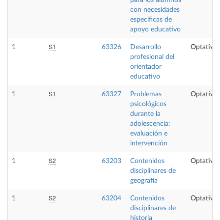
con necesidades
específicas de
apoyo educativo
S1
1
63326
Desarrollo
Optativa
profesional del
orientador
educativo
S1
1
63327
Problemas
Optativa
psicológicos
durante la
adolescencia:
evaluación e
intervención
S2
1
63203
Contenidos
Optativa
disciplinares de
geografía
S2
1
63204
Contenidos
Optativa
disciplinares de
historia