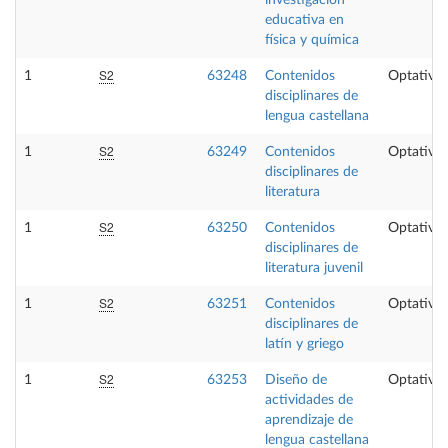
educativa en
física y química
S2
1
63248
Contenidos
Optativa
disciplinares de
lengua castellana
S2
1
63249
Contenidos
Optativa
disciplinares de
literatura
S2
1
63250
Contenidos
Optativa
disciplinares de
literatura juvenil
S2
1
63251
Contenidos
Optativa
disciplinares de
latín y griego
S2
1
63253
Diseño de
Optativa
actividades de
aprendizaje de
lengua castellana