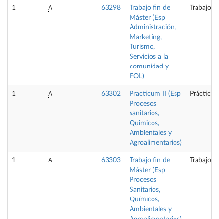
A
1
63298
Trabajo fin de
Trabajo f
Máster (Esp
Administración,
Marketing,
Turismo,
Servicios a la
comunidad y
FOL)
A
1
63302
Practicum II (Esp
Prácticas
Procesos
sanitarios,
Quimicos,
Ambientales y
Agroalimentarios)
A
1
63303
Trabajo fin de
Trabajo f
Máster (Esp
Procesos
Sanitarios,
Químicos,
Ambientales y
Agroalimentarios)