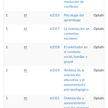
resolución de
conflictos
S1
1
63316
Psicología del
Optativa
aprendizaje
S1
1
63317
La orientación en
Optativa
contextos
escolares
S1
1
63318
El orientador en
Optativa
el contexto
social, familiar y
grupal
S1
1
63319
Ámbitos de la
Optativa
orientación
educativa y el
asesoramiento
psicopedagógico
S1
1
63321
Orientación y
Optativa
asesoramiento
para los alumnos