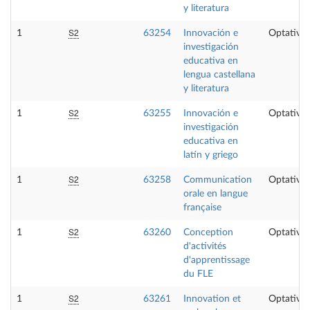
y literatura
S2
1
63254
Innovación e
Optativa
investigación
educativa en
lengua castellana
y literatura
S2
1
63255
Innovación e
Optativa
investigación
educativa en
latín y griego
S2
1
63258
Communication
Optativa
orale en langue
française
S2
1
63260
Conception
Optativa
d'activités
d'apprentissage
du FLE
S2
1
63261
Innovation et
Optativa