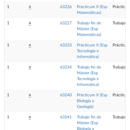
A
1
63226
Prácticum II (Esp
Prácticas
Matemáticas)
A
1
63227
Trabajo fin de
Trabajo f
Máster (Esp
Matemáticas)
A
1
63233
Prácticum II (Esp
Prácticas
Tecnología e
Informática)
A
1
63234
Trabajo fin de
Trabajo f
Máster (Esp
Tecnología e
Informática)
A
1
63240
Prácticum II (Esp
Prácticas
Biología y
Geología)
A
1
63241
Trabajo fin de
Trabajo f
Máster (Esp
Biología y