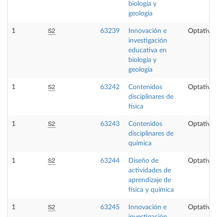
biología y
geología
S2
1
63239
Innovación e
Optativa
investigación
educativa en
biología y
geología
S2
1
63242
Contenidos
Optativa
disciplinares de
física
S2
1
63243
Contenidos
Optativa
disciplinares de
química
S2
1
63244
Diseño de
Optativa
actividades de
aprendizaje de
física y química
S2
1
63245
Innovación e
Optativa
investigación