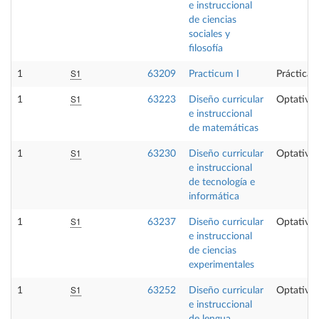
e instruccional
de ciencias
sociales y
filosofía
S1
1
63209
Practicum I
Prácticas
S1
1
63223
Diseño curricular
Optativa
e instruccional
de matemáticas
S1
1
63230
Diseño curricular
Optativa
e instruccional
de tecnología e
informática
S1
1
63237
Diseño curricular
Optativa
e instruccional
de ciencias
experimentales
S1
1
63252
Diseño curricular
Optativa
e instruccional
de lengua