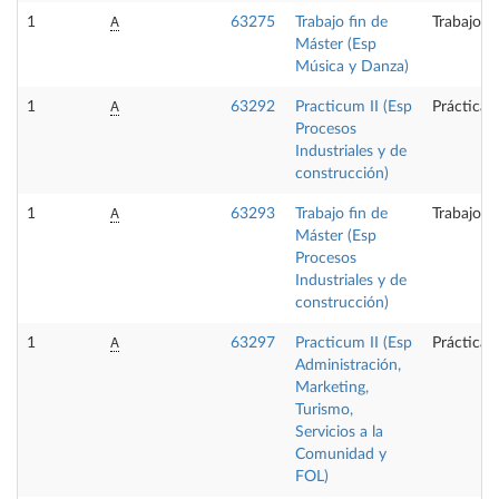
A
1
63275
Trabajo fin de
Trabajo f
Máster (Esp
Música y Danza)
A
1
63292
Practicum II (Esp
Prácticas
Procesos
Industriales y de
construcción)
A
1
63293
Trabajo fin de
Trabajo f
Máster (Esp
Procesos
Industriales y de
construcción)
A
1
63297
Practicum II (Esp
Prácticas
Administración,
Marketing,
Turismo,
Servicios a la
Comunidad y
FOL)