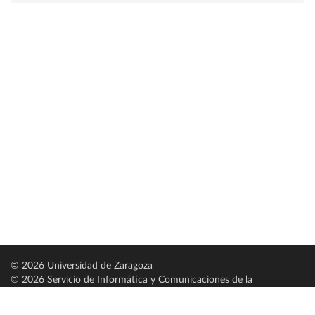
© 2026 Universidad de Zaragoza
© 2026 Servicio de Informática y Comunicaciones de la
Universidad de Zaragoza (
SICUZ
)
Universidad de Zaragoza