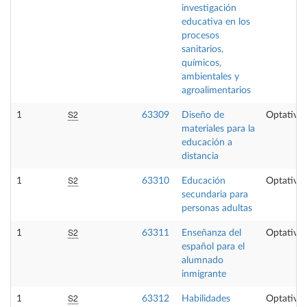
investigación
educativa en los
procesos
sanitarios,
químicos,
ambientales y
agroalimentarios
S2
1
63309
Diseño de
Optativa
materiales para la
educación a
distancia
S2
1
63310
Educación
Optativa
secundaria para
personas adultas
S2
1
63311
Enseñanza del
Optativa
español para el
alumnado
inmigrante
S2
1
63312
Habilidades
Optativa