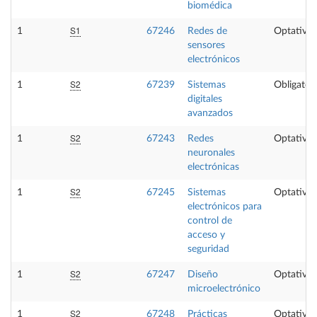
biomédica
S1
1
67246
Redes de
Optativa
sensores
electrónicos
S2
1
67239
Sistemas
Obligatori
digitales
avanzados
S2
1
67243
Redes
Optativa
neuronales
electrónicas
S2
1
67245
Sistemas
Optativa
electrónicos para
control de
acceso y
seguridad
S2
1
67247
Diseño
Optativa
microelectrónico
S2
1
67248
Prácticas
Optativa