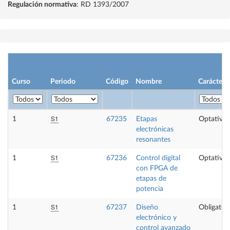
Regulación normativa
: RD 1393/2007
Curso
Periodo
Código
Nombre
Carácter
S1
1
67235
Etapas
Optativa
electrónicas
resonantes
S1
1
67236
Control digital
Optativa
con FPGA de
etapas de
potencia
S1
1
67237
Diseño
Obligatori
electrónico y
control avanzado