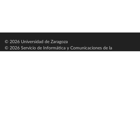
© 2026 Universidad de Zaragoza
© 2026 Servicio de Informática y Comunicaciones de la
Universidad de Zaragoza (
SICUZ
)
Universidad de Zaragoza
C/ Pedro Cerbuna, 12
ES-50009 Zaragoza
España / Spain
Tel: +34 976761000
ciu@unizar.es
Q-5018001-G
Servido por nodo: estudios