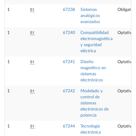
S1
1
67238
Sistemas
Obligatori
analógicos
avanzados
S1
1
67240
Compatibilidad
Optativa
electromagnética
y seguridad
eléctrica
S1
1
67241
Diseño
Optativa
magnético en
sistemas
electrónicos
S1
1
67242
Modelado y
Optativa
control de
sistemas
electrónicos de
potencia
S1
1
67244
Tecnología
Optativa
electrónica