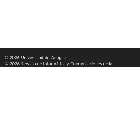
© 2026 Universidad de Zaragoza
© 2026 Servicio de Informática y Comunicaciones de la
Universidad de Zaragoza (
SICUZ
)
Universidad de Zaragoza
C/ Pedro Cerbuna, 12
ES-50009 Zaragoza
España / Spain
Tel: +34 976761000
ciu@unizar.es
Q-5018001-G
Servido por nodo: estudios