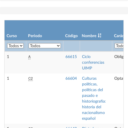
Curso
Periodo
Código
Nombre
Carácte
A
1
66615
Ciclo
Obligat
conferencias
UIMP
C2
1
66604
Culturas
Optativ
políticas,
políticas del
pasado e
historiografía:
historia del
nacionalismo
español