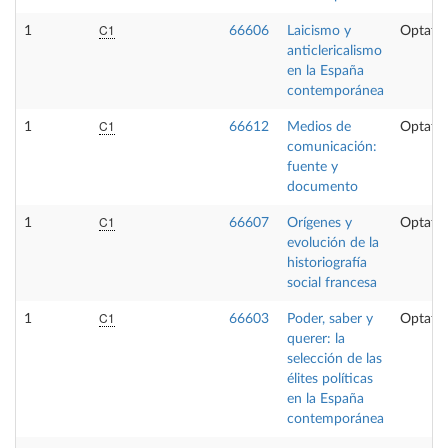
C1
1
66606
Laicismo y
Optativ
anticlericalismo
en la España
contemporánea
C1
1
66612
Medios de
Optativ
comunicación:
fuente y
documento
C1
1
66607
Orígenes y
Optativ
evolución de la
historiografía
social francesa
C1
1
66603
Poder, saber y
Optativ
querer: la
selección de las
élites políticas
en la España
contemporánea