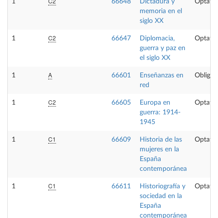
C2
1
66648
Dictadura y
Optativ
memoria en el
siglo XX
C2
1
66647
Diplomacia,
Optativ
guerra y paz en
el siglo XX
A
1
66601
Enseñanzas en
Obligat
red
C2
1
66605
Europa en
Optativ
guerra: 1914-
1945
C1
1
66609
Historia de las
Optativ
mujeres en la
España
contemporánea
C1
1
66611
Historiografía y
Optativ
sociedad en la
España
contemporánea