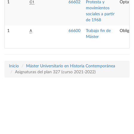
C1
1
66602
Protesta y
Optativ
movimientos
sociales a partir
de 1968
A
1
66600
Trabajo fin de
Obligat
Máster
Inicio
Máster Universitario en Historia Contemporánea
Asignaturas del plan 327 (curso 2021-2022)