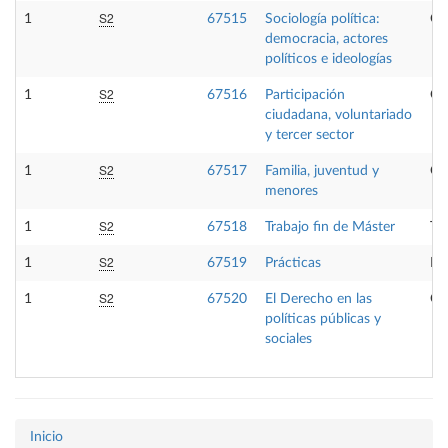
S2
1
67515
Sociología política:
Op
democracia, actores
políticos e ideologías
S2
1
67516
Participación
Op
ciudadana, voluntariado
y tercer sector
S2
1
67517
Familia, juventud y
Op
menores
S2
1
67518
Trabajo fin de Máster
Tr
S2
1
67519
Prácticas
Pr
S2
1
67520
El Derecho en las
Ob
políticas públicas y
sociales
Inicio