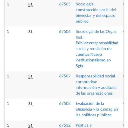
S1
1
67505
Sociología:
Op
construcción social del
bienestar y del espacio
público
S1
1
67506
Sociología de las Org. e
Op
Inst.
Públicas:responsabilidad
social y rendición de
cuentas.Nuevo
institucionalismo en
Sgía.
S1
1
67507
Responsabilidad social
Op
corporativa:
información y auditoria
de las organizaciones
S1
1
67508
Evaluación de la
Op
eficiencia y la calidad en
las políticas públicas
S1
1
67512
Política y
Op