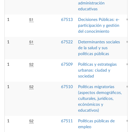
administración
educativas
S1
1
67513
Decisiones Públicas: e-
Op
participación y gestión
del conocimiento
S1
1
67522
Determinantes sociales
Op
de la salud y sus
políticas públicas
S2
1
67509
Políticas y estrategias
Op
urbanas: ciudad y
sociedad
S2
1
67510
Políticas migratorias
Op
(aspectos demográficos,
culturales, jurídicos,
ecónómicos y
educativos)
S2
1
67511
Políticas públicas de
Op
empleo