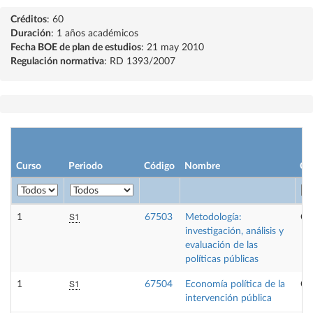
Créditos
: 60
Duración
: 1 años académicos
Fecha BOE de plan de estudios
: 21 may 2010
Regulación normativa
: RD 1393/2007
Curso
Periodo
Código
Nombre
Ca
S1
1
67503
Metodología:
Ob
investigación, análisis y
evaluación de las
políticas públicas
S1
1
67504
Economía política de la
Ob
intervención pública