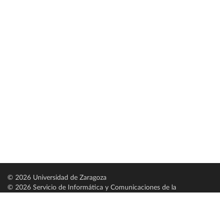
© 2026 Universidad de Zaragoza
© 2026 Servicio de Informática y Comunicaciones de la
Universidad de Zaragoza (
SICUZ
)
Universidad de Zaragoza
C/ Pedro Cerbuna, 12