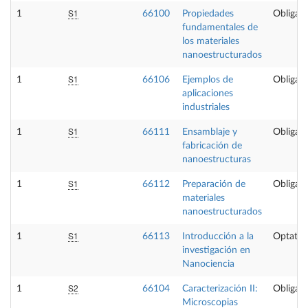
S1
1
66100
Propiedades
Obligato
fundamentales de
los materiales
nanoestructurados
S1
1
66106
Ejemplos de
Obligato
aplicaciones
industriales
S1
1
66111
Ensamblaje y
Obligato
fabricación de
nanoestructuras
S1
1
66112
Preparación de
Obligato
materiales
nanoestructurados
S1
1
66113
Introducción a la
Optativ
investigación en
Nanociencia
S2
1
66104
Caracterización II:
Obligato
Microscopias