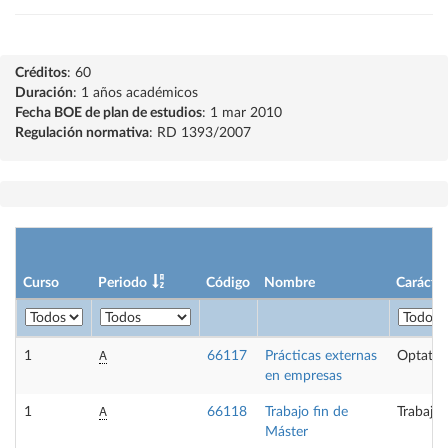
Créditos
: 60
Duración
: 1 años académicos
Fecha BOE de plan de estudios
: 1 mar 2010
Regulación normativa
: RD 1393/2007
Curso
Periodo
Código
Nombre
Carácter
A
1
66117
Prácticas externas
Optativ
en empresas
A
1
66118
Trabajo fin de
Trabajo 
Máster