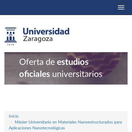
Togg
navi
Oferta de
estudios
oficiales
universitarios
Inicio
Máster Universitario en Materiales Nanoestructurados para
Aplicaciones Nanotecnológicas