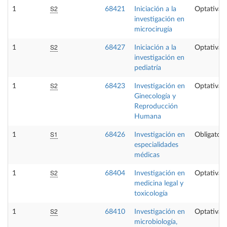
S2
1
68421
Iniciación a la
Optativa
investigación en
microcirugía
S2
1
68427
Iniciación a la
Optativa
investigación en
pediatría
S2
1
68423
Investigación en
Optativa
Ginecología y
Reproducción
Humana
S1
1
68426
Investigación en
Obligatori
especialidades
médicas
S2
1
68404
Investigación en
Optativa
medicina legal y
toxicología
S2
1
68410
Investigación en
Optativa
microbiología,