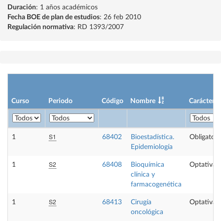
Duración
: 1 años académicos
Fecha BOE de plan de estudios
: 26 feb 2010
Regulación normativa
: RD 1393/2007
Curso
Periodo
Código
Nombre
Carácter
S1
1
68402
Bioestadística.
Obligatori
Epidemiología
S2
1
68408
Bioquímica
Optativa
clínica y
farmacogenética
S2
1
68413
Cirugía
Optativa
oncológica