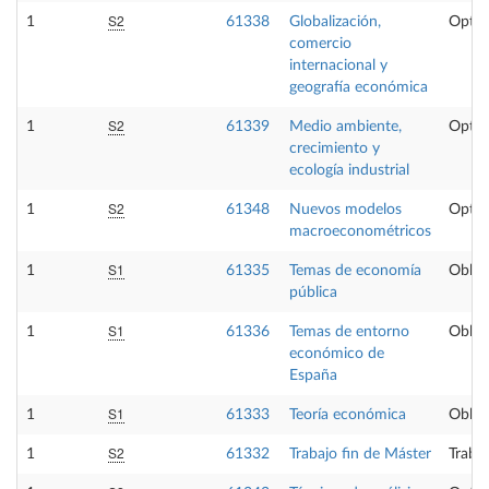
S2
1
61338
Globalización,
Optat
comercio
internacional y
geografía económica
S2
1
61339
Medio ambiente,
Optat
crecimiento y
ecología industrial
S2
1
61348
Nuevos modelos
Optat
macroeconométricos
S1
1
61335
Temas de economía
Obliga
pública
S1
1
61336
Temas de entorno
Obliga
económico de
España
S1
1
61333
Teoría económica
Obliga
S2
1
61332
Trabajo fin de Máster
Trabaj