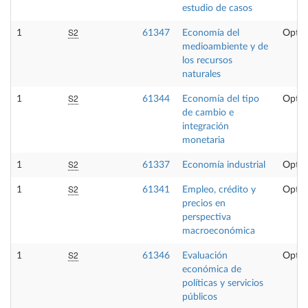
estudio de casos
S2
1
61347
Economía del
Optat
medioambiente y de
los recursos
naturales
S2
1
61344
Economía del tipo
Optat
de cambio e
integración
monetaria
S2
1
61337
Economía industrial
Optat
S2
1
61341
Empleo, crédito y
Optat
precios en
perspectiva
macroeconómica
S2
1
61346
Evaluación
Optat
económica de
políticas y servicios
públicos