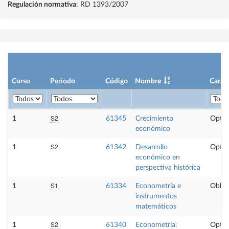
Regulación normativa
: RD 1393/2007
Curso
Periodo
Código
Nombre
Carác
S2
1
61345
Crecimiento
Optat
económico
S2
1
61342
Desarrollo
Optat
económico en
perspectiva histórica
S1
1
61334
Econometría e
Obliga
instrumentos
matemáticos
S2
1
61340
Econometría:
Optat