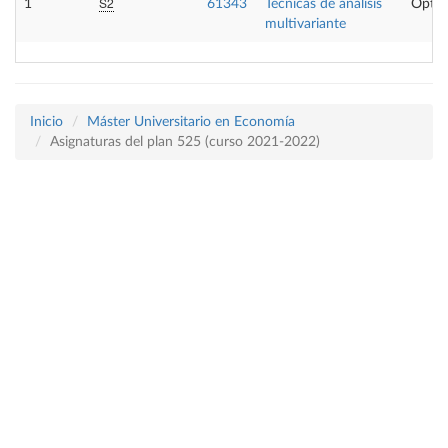
S2
1
61343
Técnicas de análisis
Optat
multivariante
Inicio
Máster Universitario en Economía
Asignaturas del plan 525 (curso 2021-2022)