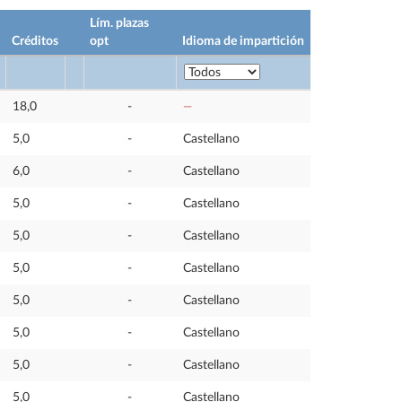
Lím. plazas
Créditos
opt
Idioma de impartición
18,0
-
—
5,0
-
Castellano
6,0
-
Castellano
5,0
-
Castellano
5,0
-
Castellano
5,0
-
Castellano
5,0
-
Castellano
5,0
-
Castellano
5,0
-
Castellano
5,0
-
Castellano