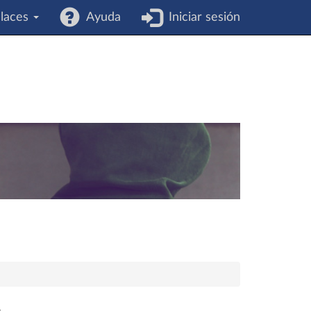
laces
Ayuda
Iniciar sesión