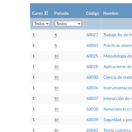
Curso
Periodo
Código
Nombre
A
1
60027
Trabajo fin de 
A
1
60043
Prácticas exter
S1
1
60025
Metodología de 
S1
1
60028
Aplicaciones de 
S1
1
60030
Ciencia de mate
S1
1
60036
Instrumentación
S1
1
60037
Interacción de 
S1
1
60038
Nanociencia y 
S1
1
60039
Seguridad y pro
S1
1
60042
Teoría cuántica