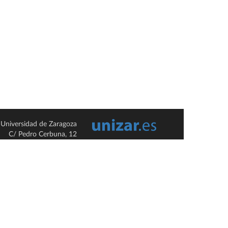
Universidad de Zaragoza
C/ Pedro Cerbuna, 12
ES-50009 Zaragoza
España / Spain
Tel: +34 976761000
ciu@unizar.es
Q-5018001-G