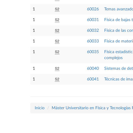
S2
1
60026
Temas avanzado
S2
1
60031
Física de bajas
S2
1
60032
Física de las c
S2
1
60033
Física de mater
S2
1
60035
Física estadíst
complejos
S2
1
60040
Sistemas de det
S2
1
60041
Técnicas de ima
Inicio
Máster Universitario en Física y Tecnologías 