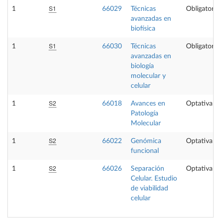
S1
1
66029
Técnicas
Obligatoria
avanzadas en
biofísica
S1
1
66030
Técnicas
Obligatoria
avanzadas en
biología
molecular y
celular
S2
1
66018
Avances en
Optativa
Patología
Molecular
S2
1
66022
Genómica
Optativa
funcional
S2
1
66026
Separación
Optativa
Celular. Estudio
de viabilidad
celular