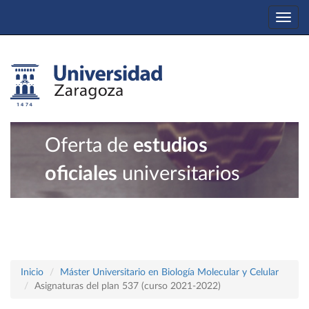
Togg
navi
Oferta de
estudios
oficiales
universitarios
Inicio
Máster Universitario en Biología Molecular y Celular
Asignaturas del plan 537 (curso 2021-2022)