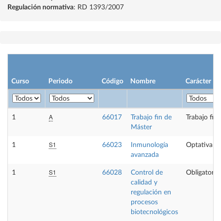
Regulación normativa
: RD 1393/2007
Curso
Periodo
Código
Nombre
Carácter
A
1
66017
Trabajo fin de
Trabajo fin
Máster
S1
1
66023
Inmunología
Optativa
avanzada
S1
1
66028
Control de
Obligatoria
calidad y
regulación en
procesos
biotecnológicos