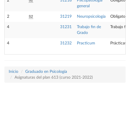
2
31218
Psicopatología
Obligatoria
general
S2
2
31219
Neuropsicología
Obligatoria
4
31231
Trabajo fin de
Trabajo fi
Grado
4
31232
Practicum
Prácticas 
Inicio
Graduado en Psicología
Asignaturas del plan 613 (curso 2021-2022)