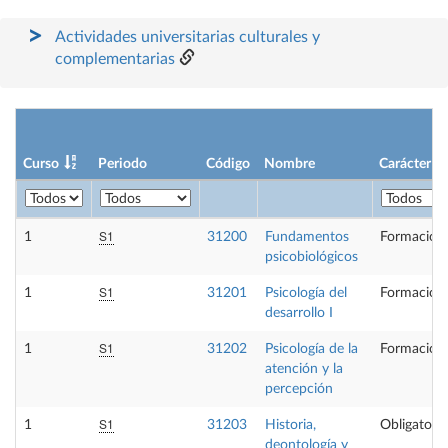
Actividades universitarias culturales y
complementarias
Curso
Periodo
Código
Nombre
Carácter
S1
1
31200
Fundamentos
Formación 
psicobiológicos
S1
1
31201
Psicología del
Formación 
desarrollo I
S1
1
31202
Psicología de la
Formación 
atención y la
percepción
S1
1
31203
Historia,
Obligatoria
deontología y