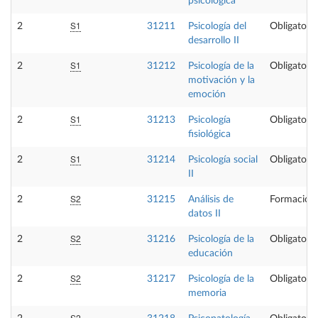
psicológica
S1
2
31211
Psicología del
Obligatoria
desarrollo II
S1
2
31212
Psicología de la
Obligatoria
motivación y la
emoción
S1
2
31213
Psicología
Obligatoria
fisiológica
S1
2
31214
Psicología social
Obligatoria
II
S2
2
31215
Análisis de
Formación 
datos II
S2
2
31216
Psicología de la
Obligatoria
educación
S2
2
31217
Psicología de la
Obligatoria
memoria
S2