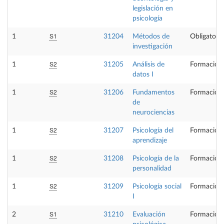
legislación en
psicología
S1
1
31204
Métodos de
Obligatoria
investigación
S2
1
31205
Análisis de
Formación 
datos I
S2
1
31206
Fundamentos
Formación 
de
neurociencias
S2
1
31207
Psicología del
Formación 
aprendizaje
S2
1
31208
Psicología de la
Formación 
personalidad
S2
1
31209
Psicología social
Formación 
I
S1
2
31210
Evaluación
Formación 