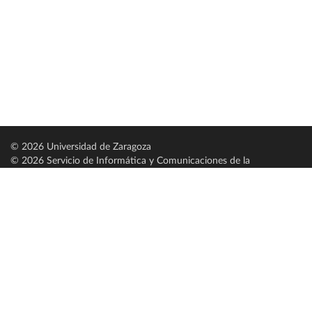
© 2026 Universidad de Zaragoza
© 2026 Servicio de Informática y Comunicaciones de la
Universidad de Zaragoza (
SICUZ
)
Universidad de Zaragoza
C/ Pedro Cerbuna, 12
ES-50009 Zaragoza
España / Spain
Tel: +34 976761000
ciu@unizar.es
Q-5018001-G