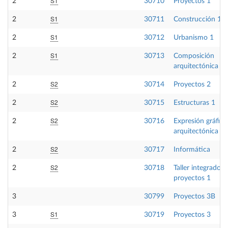
S1
2
30710
Proyectos 1
S1
2
30711
Construcción 1
S1
2
30712
Urbanismo 1
S1
2
30713
Composición
arquitectónica 2
S2
2
30714
Proyectos 2
S2
2
30715
Estructuras 1
S2
2
30716
Expresión gráfica
arquitectónica 5
S2
2
30717
Informática
S2
2
30718
Taller integrado d
proyectos 1
3
30799
Proyectos 3B
S1
3
30719
Proyectos 3