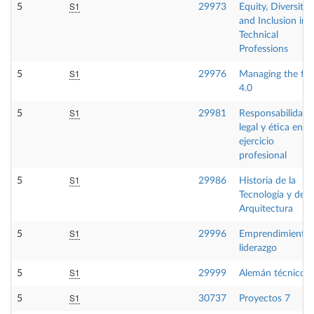
S1
5
29973
Equity, Diversity
and Inclusion in
Technical
Professions
S1
5
29976
Managing the fir
4.0
S1
5
29981
Responsabilidad
legal y ética en el
ejercicio
profesional
S1
5
29986
Historia de la
Tecnología y de l
Arquitectura
S1
5
29996
Emprendimiento 
liderazgo
S1
5
29999
Alemán técnico
S1
5
30737
Proyectos 7