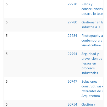
5
29978
Retos y
consecuencias de
desarrollo técnic
5
29980
Gestionar en la
industria 4.0
5
29984
Photography and
contemporary
visual culture
5
29994
Seguridad y
prevención de
riesgos en
procesos
industriales
5
30747
Soluciones
constructivas en
referentes de la
Arquitectura
5
30754
Gestión y