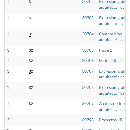
S1
1
30702
Expresión gráfica
arquitectónica 1
S1
1
30703
Expresión gráfica
arquitectónica 2
S1
1
30704
Composición
arquitectónica 1
S2
1
30705
Física 2
S2
1
30706
Matemáticas 2
S2
1
30707
Expresión gráfica
arquitectónica 3
S2
1
30708
Expresión gráfica
arquitectónica 4
S2
1
30709
Análisis de forma
arquitectónicas
2
30798
Proyectos 1B