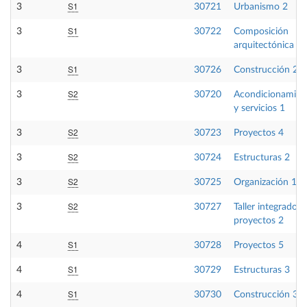
S1
3
30721
Urbanismo 2
S1
3
30722
Composición
arquitectónica 3
S1
3
30726
Construcción 2
S2
3
30720
Acondicionamien
y servicios 1
S2
3
30723
Proyectos 4
S2
3
30724
Estructuras 2
S2
3
30725
Organización 1
S2
3
30727
Taller integrado d
proyectos 2
S1
4
30728
Proyectos 5
S1
4
30729
Estructuras 3
S1
4
30730
Construcción 3