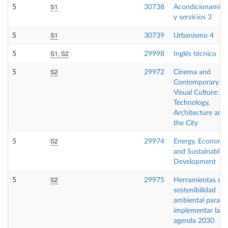
S1
5
30738
Acondicionamien
y servicios 3
S1
5
30739
Urbanismo 4
S1, S2
5
29998
Inglés técnico
S2
5
29972
Cinema and
Contemporary
Visual Culture:
Technology,
Architecture and
the City
S2
5
29974
Energy, Economy
and Sustainable
Development
S2
5
29975
Herramientas de
sostenibilidad
ambiental para
implementar la
agenda 2030