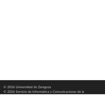
© 2026 Universidad de Zaragoza
© 2026 Servicio de Informática y Comunicaciones de la
Universidad de Zaragoza (
SICUZ
)
Universidad de Zaragoza