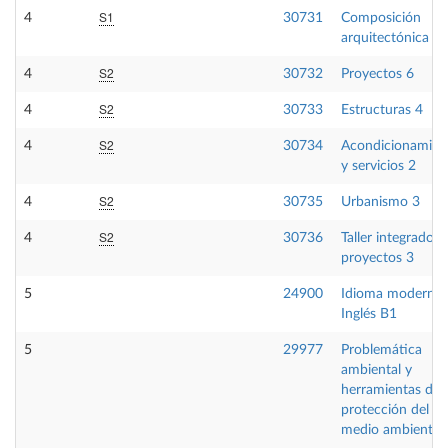
S1
4
30731
Composición
arquitectónica 4
S2
4
30732
Proyectos 6
S2
4
30733
Estructuras 4
S2
4
30734
Acondicionamien
y servicios 2
S2
4
30735
Urbanismo 3
S2
4
30736
Taller integrado d
proyectos 3
5
24900
Idioma moderno
Inglés B1
5
29977
Problemática
ambiental y
herramientas de
protección del
medio ambiente