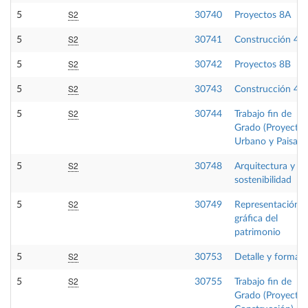
S2
5
30740
Proyectos 8A
S2
5
30741
Construcción 4A
S2
5
30742
Proyectos 8B
S2
5
30743
Construcción 4B
S2
5
30744
Trabajo fin de
Grado (Proyecto
Urbano y Paisaje)
S2
5
30748
Arquitectura y
sostenibilidad
S2
5
30749
Representación
gráfica del
patrimonio
S2
5
30753
Detalle y forma
S2
5
30755
Trabajo fin de
Grado (Proyecto 