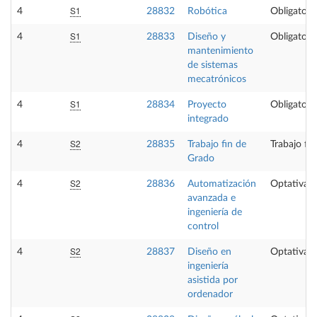
S1
4
28832
Robótica
Obligatori
S1
4
28833
Diseño y
Obligatori
mantenimiento
de sistemas
mecatrónicos
S1
4
28834
Proyecto
Obligatori
integrado
S2
4
28835
Trabajo fin de
Trabajo fi
Grado
S2
4
28836
Automatización
Optativa
avanzada e
ingeniería de
control
S2
4
28837
Diseño en
Optativa
ingeniería
asistida por
ordenador