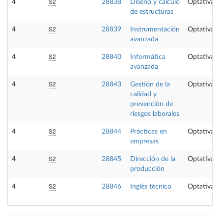
S2
4
28838
Diseño y cálculo
Optativa
de estructuras
S2
4
28839
Instrumentación
Optativa
avanzada
S2
4
28840
Informática
Optativa
avanzada
S2
4
28843
Gestión de la
Optativa
calidad y
prevención de
riesgos laborales
S2
4
28844
Prácticas en
Optativa
empresas
S2
4
28845
Dirección de la
Optativa
producción
S2
4
28846
Inglés técnico
Optativa