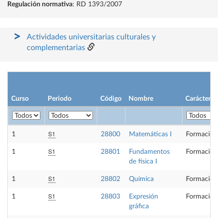
Regulación normativa
: RD 1393/2007
Actividades universitarias culturales y
complementarias
Curso
Periodo
Código
Nombre
Carácter
S1
1
28800
Matemáticas I
Formación
S1
1
28801
Fundamentos
Formación
de física I
S1
1
28802
Química
Formación
S1
1
28803
Expresión
Formación
gráfica