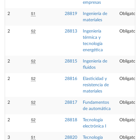
empresas
S1
2
28819
Ingeniería de
Obligatori
materiales
S2
2
28813
Ingeniería
Obligatori
térmica y
tecnología
energética
S2
2
28815
Ingeniería de
Obligatori
fluidos
S2
2
28816
Elasticidad y
Obligatori
resistencia de
materiales
S2
2
28817
Fundamentos
Obligatori
de automática
S2
2
28818
Tecnología
Obligatori
electrónica I
S1
3
28820
Tecnología
Obligatori