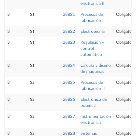
electrónica II
S1
3
28821
Procesos de
Obligatori
fabricación I
S1
3
28822
Electrotecnia
Obligatori
S1
3
28823
Regulación y
Obligatori
control
automático
S1
3
28824
Cálculo y diseño
Obligatori
de máquinas
S2
3
28825
Procesos de
Obligatori
fabricación II
S2
3
28826
Electrónica de
Obligatori
potencia
S2
3
28827
Instrumentación
Obligatori
electrónica
S2
3
28828
Sistemas
Obligatori