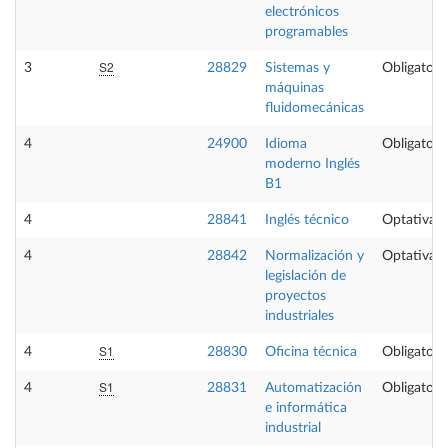
electrónicos
programables
S2
3
28829
Sistemas y
Obligatori
máquinas
fluidomecánicas
4
24900
Idioma
Obligatori
moderno Inglés
B1
4
28841
Inglés técnico
Optativa
4
28842
Normalización y
Optativa
legislación de
proyectos
industriales
S1
4
28830
Oficina técnica
Obligatori
S1
4
28831
Automatización
Obligatori
e informática
industrial