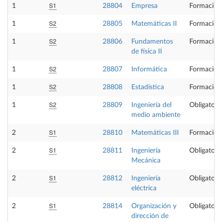
S1
1
28804
Empresa
Formación
S2
1
28805
Matemáticas II
Formación
S2
1
28806
Fundamentos
Formación
de física II
S2
1
28807
Informática
Formación
S2
1
28808
Estadística
Formación
S2
1
28809
Ingeniería del
Obligatori
medio ambiente
S1
2
28810
Matemáticas III
Formación
S1
2
28811
Ingeniería
Obligatori
Mecánica
S1
2
28812
Ingeniería
Obligatori
eléctrica
S1
2
28814
Organización y
Obligatori
dirección de