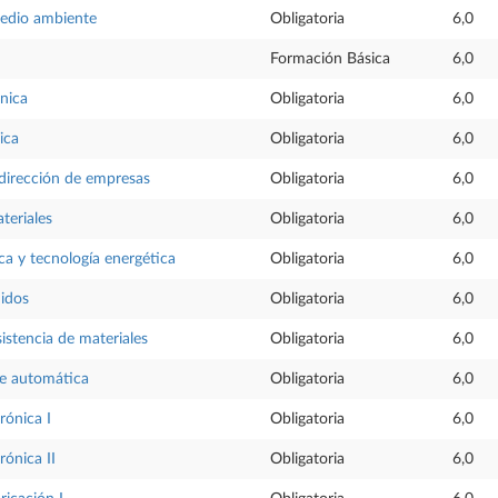
medio ambiente
Obligatoria
6,0
Formación Básica
6,0
nica
Obligatoria
6,0
ica
Obligatoria
6,0
dirección de empresas
Obligatoria
6,0
teriales
Obligatoria
6,0
ica y tecnología energética
Obligatoria
6,0
uidos
Obligatoria
6,0
sistencia de materiales
Obligatoria
6,0
e automática
Obligatoria
6,0
rónica I
Obligatoria
6,0
rónica II
Obligatoria
6,0