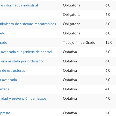
e informática industrial
Obligatoria
6,0
Obligatoria
6,0
nimiento de sistemas mecatrónicos
Obligatoria
6,0
rado
Obligatoria
6,0
Grado
Trabajo fin de Grado
12,0
avanzada e ingeniería de control
Optativa
6,0
iería asistida por ordenador
Optativa
6,0
o de estructuras
Optativa
6,0
n avanzada
Optativa
6,0
anzada
Optativa
4,0
alidad y prevención de riesgos
Optativa
4,0
mpresas
Optativa
6,0