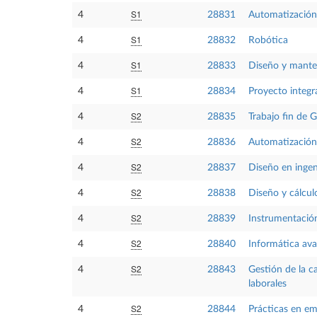
S1
4
28831
Automatización 
S1
4
28832
Robótica
S1
4
28833
Diseño y mante
S1
4
28834
Proyecto integ
S2
4
28835
Trabajo fin de 
S2
4
28836
Automatización 
S2
4
28837
Diseño en ingen
S2
4
28838
Diseño y cálcul
S2
4
28839
Instrumentació
S2
4
28840
Informática av
S2
4
28843
Gestión de la c
laborales
S2
4
28844
Prácticas en e