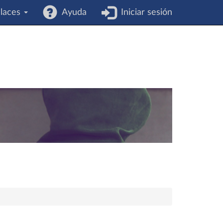
laces
Ayuda
Iniciar sesión