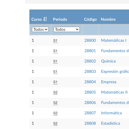
Curso
Periodo
Código
Nombre
S1
1
28800
Matemáticas I
S1
1
28801
Fundamentos de 
S1
1
28802
Química
S1
1
28803
Expresión gráfi
S1
1
28804
Empresa
S2
1
28805
Matemáticas II
S2
1
28806
Fundamentos de 
S2
1
28807
Informática
S2
1
28808
Estadística