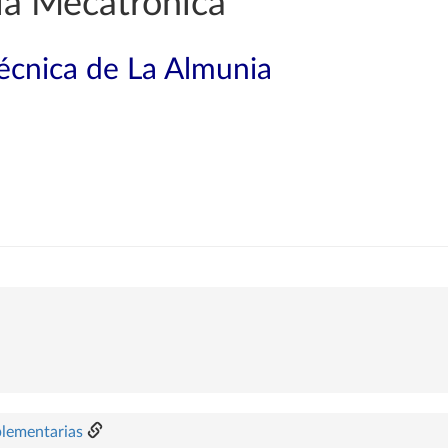
ía Mecatrónica
técnica de La Almunia
plementarias