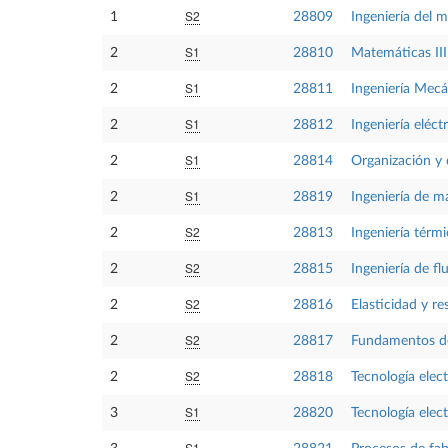
S2
1
28809
Ingeniería del 
S1
2
28810
Matemáticas III
S1
2
28811
Ingeniería Mecá
S1
2
28812
Ingeniería eléctr
S1
2
28814
Organización y 
S1
2
28819
Ingeniería de ma
S2
2
28813
Ingeniería térm
S2
2
28815
Ingeniería de fl
S2
2
28816
Elasticidad y re
S2
2
28817
Fundamentos d
S2
2
28818
Tecnología elect
S1
3
28820
Tecnología elect
S1