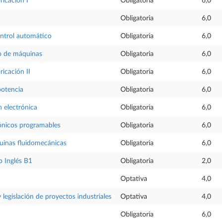
ricación I
Obligatoria
6,0
Obligatoria
6,0
ontrol automático
Obligatoria
6,0
ño de máquinas
Obligatoria
6,0
ricación II
Obligatoria
6,0
potencia
Obligatoria
6,0
 electrónica
Obligatoria
6,0
ónicos programables
Obligatoria
6,0
uinas fluidomecánicas
Obligatoria
6,0
 Inglés B1
Obligatoria
2,0
Optativa
4,0
 legislación de proyectos industriales
Optativa
4,0
Obligatoria
6,0