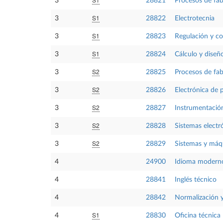
3
28821
Procesos de fab
S1
3
28822
Electrotecnia
S1
3
28823
Regulación y c
S1
3
28824
Cálculo y dise
S2
3
28825
Procesos de fab
S2
3
28826
Electrónica de 
S2
3
28827
Instrumentación
S2
3
28828
Sistemas electr
S2
3
28829
Sistemas y máq
4
24900
Idioma moderno
4
28841
Inglés técnico
4
28842
Normalización y
S1
4
28830
Oficina técnica