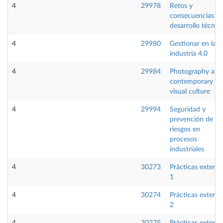
4
29978
Retos y
consecuencias de
desarrollo técnic
4
29980
Gestionar en la
industria 4.0
4
29984
Photography and
contemporary
visual culture
4
29994
Seguridad y
prevención de
riesgos en
procesos
industriales
4
30273
Prácticas externa
1
4
30274
Prácticas externa
2
4
30275
Prácticas externa