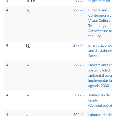
S1, S2
4
29998
Inglés técnico
S2
4
29972
Cinema and
Contemporary
Visual Culture:
Technology,
Architecture and
the City
S2
4
29974
Energy, Economy
and Sustainable
Development
S2
4
29975
Herramientas de
sostenibilidad
ambiental para
implementar la
agenda 2030
S2
4
30228
Trabajo fin de
Grado
(Computación)
S2
4
30241
Laboratorio de