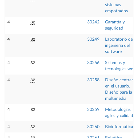
sistemas
empotrados
S2
4
30242
Garantía y
seguridad
S2
4
30249
Laboratorio de
ingeniería del
software
S2
4
30256
Sistemas y
tecnologías web
S2
4
30258
Diseño centrado
en el usuario.
Diseño para la
multimedia
S2
4
30259
Metodologías
ágiles y calidad
S2
4
30260
Bioinformática
S2
4
30261
Robótica