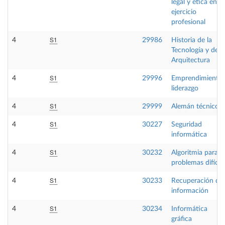
legal y ética en el
ejercicio
profesional
S1
4
29986
Historia de la
Tecnología y de l
Arquitectura
S1
4
29996
Emprendimiento 
liderazgo
S1
4
29999
Alemán técnico
S1
4
30227
Seguridad
informática
S1
4
30232
Algoritmia para
problemas difícil
S1
4
30233
Recuperación de
información
S1
4
30234
Informática
gráfica