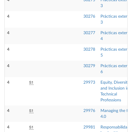
3
4
30276
Prácticas externa
3
4
30277
Prácticas externa
4
4
30278
Prácticas externa
5
4
30279
Prácticas externa
6
S1
4
29973
Equity, Diversity
and Inclusion in
Technical
Professions
S1
4
29976
Managing the fir
4.0
S1
4
29981
Responsabilidad