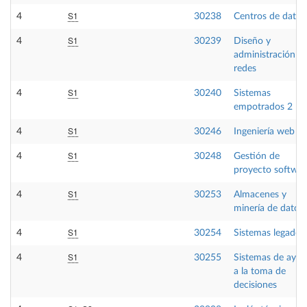
S1
4
30238
Centros de datos
S1
4
30239
Diseño y
administración d
redes
S1
4
30240
Sistemas
empotrados 2
S1
4
30246
Ingeniería web
S1
4
30248
Gestión de
proyecto softwar
S1
4
30253
Almacenes y
minería de datos
S1
4
30254
Sistemas legados
S1
4
30255
Sistemas de ayu
a la toma de
decisiones