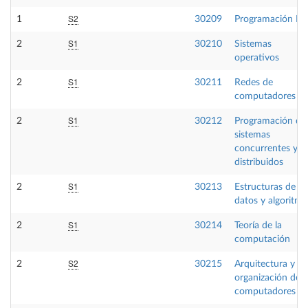
S2
1
30209
Programación II
S1
2
30210
Sistemas
operativos
S1
2
30211
Redes de
computadores
S1
2
30212
Programación de
sistemas
concurrentes y
distribuidos
S1
2
30213
Estructuras de
datos y algoritmo
S1
2
30214
Teoría de la
computación
S2
2
30215
Arquitectura y
organización de
computadores 2