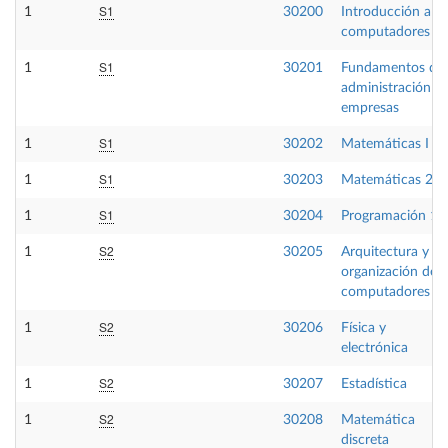
S1
1
30200
Introducción a lo
computadores
S1
1
30201
Fundamentos de
administración d
empresas
S1
1
30202
Matemáticas I
S1
1
30203
Matemáticas 2
S1
1
30204
Programación 1
S2
1
30205
Arquitectura y
organización de
computadores 1
S2
1
30206
Física y
electrónica
S2
1
30207
Estadística
S2
1
30208
Matemática
discreta