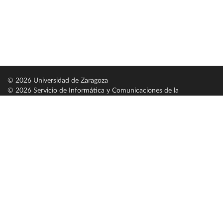
© 2026 Universidad de Zaragoza
© 2026 Servicio de Informática y Comunicaciones de la
Universidad de Zaragoza (
SICUZ
)
Universidad de Zaragoza
C/ Pedro Cerbuna, 12
ES-50009 Zaragoza
España / Spain
Tel: +34 976761000
ciu@unizar.es
Q-5018001-G
Servido por nodo: estudios