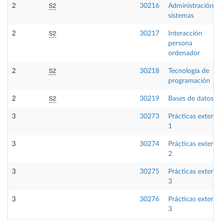
S2
2
30216
Administración d
sistemas
S2
2
30217
Interacción
persona
ordenador
S2
2
30218
Tecnología de
programación
S2
2
30219
Bases de datos
3
30273
Prácticas externa
1
3
30274
Prácticas externa
2
3
30275
Prácticas externa
3
3
30276
Prácticas externa
3