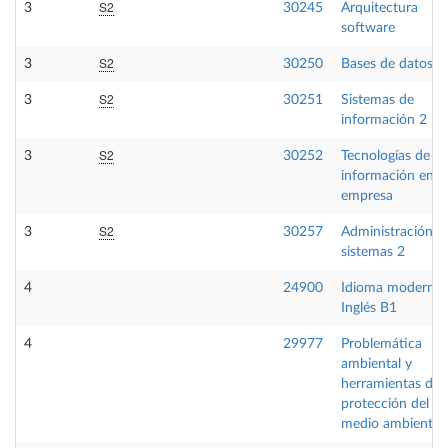
S2
3
30245
Arquitectura
software
S2
3
30250
Bases de datos 2
S2
3
30251
Sistemas de
información 2
S2
3
30252
Tecnologías de la
información en la
empresa
S2
3
30257
Administración d
sistemas 2
4
24900
Idioma moderno
Inglés B1
4
29977
Problemática
ambiental y
herramientas de
protección del
medio ambiente