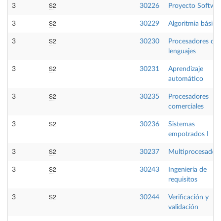
S2
3
30226
Proyecto Softwa
S2
3
30229
Algoritmia básica
S2
3
30230
Procesadores de
lenguajes
S2
3
30231
Aprendizaje
automático
S2
3
30235
Procesadores
comerciales
S2
3
30236
Sistemas
empotrados I
S2
3
30237
Multiprocesador
S2
3
30243
Ingeniería de
requisitos
S2
3
30244
Verificación y
validación