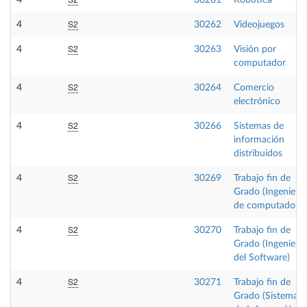
S2
4
30262
Videojuegos
S2
4
30263
Visión por
computador
S2
4
30264
Comercio
electrónico
S2
4
30266
Sistemas de
información
distribuidos
S2
4
30269
Trabajo fin de
Grado (Ingeniería
de computadores
S2
4
30270
Trabajo fin de
Grado (Ingeniería
del Software)
S2
4
30271
Trabajo fin de
Grado (Sistemas