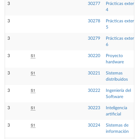
3
30277
Prácticas externa
4
3
30278
Prácticas externa
5
3
30279
Prácticas externa
6
S1
3
30220
Proyecto
hardware
S1
3
30221
Sistemas
distribuidos
S1
3
30222
Ingeniería del
Software
S1
3
30223
Inteligencia
artificial
S1
3
30224
Sistemas de
información