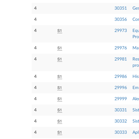
4
30351
Ges
4
30356
Com
S1
4
29973
Equ
Pro
S1
4
29976
Man
S1
4
29981
Res
pro
S1
4
29986
His
S1
4
29996
Emp
S1
4
29999
Ale
S1
4
30331
Sis
S1
4
30332
Sis
S1
4
30333
Apl