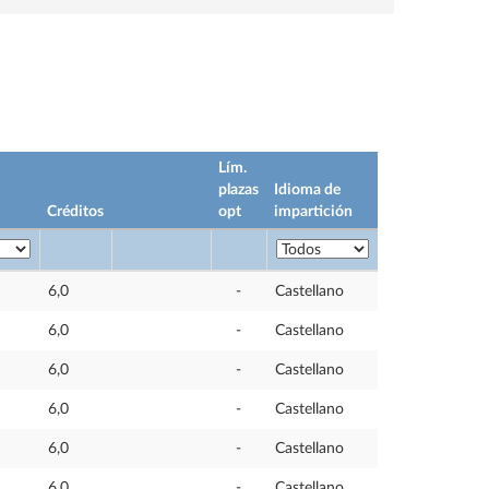
Lím.
plazas
Idioma de
Créditos
opt
impartición
6,0
-
Castellano
6,0
-
Castellano
6,0
-
Castellano
6,0
-
Castellano
6,0
-
Castellano
6,0
-
Castellano