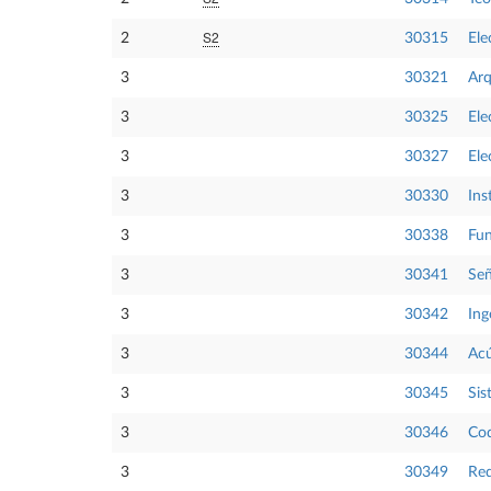
S2
2
30315
Ele
3
30321
Arq
3
30325
Ele
3
30327
Ele
3
30330
Ins
3
30338
Fun
3
30341
Señ
3
30342
Ing
3
30344
Acú
3
30345
Sis
3
30346
Cod
3
30349
Red