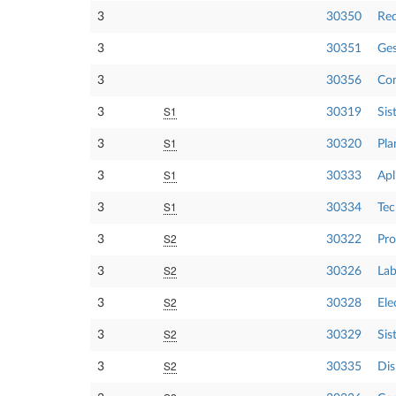
3
30350
Red
3
30351
Ges
3
30356
Com
S1
3
30319
Sis
S1
3
30320
Pla
S1
3
30333
Apl
S1
3
30334
Tec
S2
3
30322
Pro
S2
3
30326
Lab
S2
3
30328
Ele
S2
3
30329
Sis
S2
3
30335
Dis