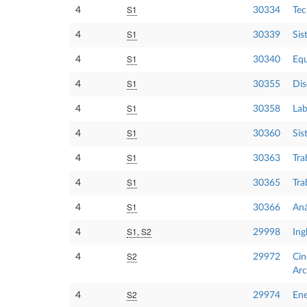
S1
4
30334
Tec
S1
4
30339
Sis
S1
4
30340
Equ
S1
4
30355
Dis
S1
4
30358
Lab
S1
4
30360
Sis
S1
4
30363
Tra
S1
4
30365
Tra
S1
4
30366
Aná
S1, S2
4
29998
Ing
S2
4
29972
Cin
Arc
S2
4
29974
Ene