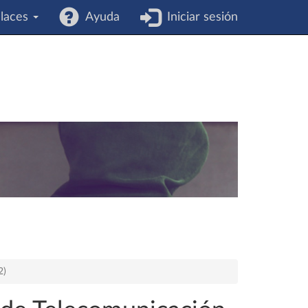
laces
Ayuda
Iniciar sesión
2)