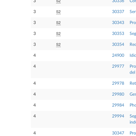
S2
3
30336
Com
S2
3
30337
Ser
S2
3
30343
Pro
S2
3
30353
Seg
S2
3
30354
Red
4
24900
Idi
4
29977
Pro
del
4
29978
Ret
4
29980
Ges
4
29984
Pho
4
29994
Seg
ind
4
30347
Pro