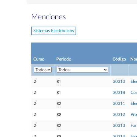
Menciones
Sistemas Electrónicos
Curso
Periodo
Código
No
S1
2
30310
Ele
S1
2
30318
Com
S2
2
30311
Ele
S2
2
30312
Pro
S2
2
30313
Fun
S2
2
30314
Teo