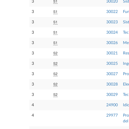
S1
3
30020
Sis
S1
3
30022
Fun
S1
3
30023
Sis
S1
3
30024
Tec
S1
3
30026
Mec
S2
3
30021
Res
S2
3
30025
Ing
S2
3
30027
Pro
S2
3
30028
Ele
S2
3
30029
Tec
4
24900
Idi
4
29977
Pro
del