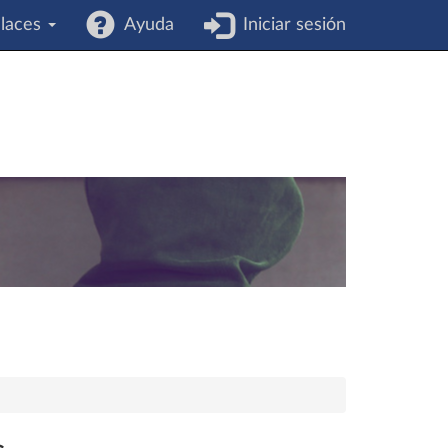
laces
Ayuda
Iniciar sesión