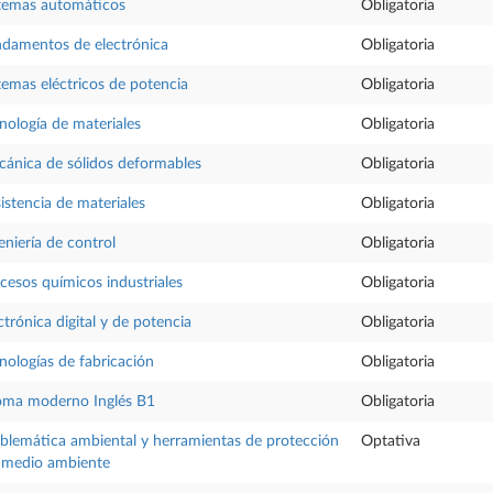
temas automáticos
Obligatoria
damentos de electrónica
Obligatoria
temas eléctricos de potencia
Obligatoria
nología de materiales
Obligatoria
ánica de sólidos deformables
Obligatoria
istencia de materiales
Obligatoria
eniería de control
Obligatoria
cesos químicos industriales
Obligatoria
ctrónica digital y de potencia
Obligatoria
nologías de fabricación
Obligatoria
oma moderno Inglés B1
Obligatoria
blemática ambiental y herramientas de protección
Optativa
 medio ambiente