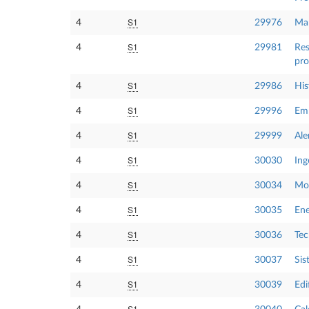
S1
4
29976
Man
S1
4
29981
Res
pro
S1
4
29986
His
S1
4
29996
Emp
S1
4
29999
Ale
S1
4
30030
Ing
S1
4
30034
Mo
S1
4
30035
Ene
S1
4
30036
Tec
S1
4
30037
Sis
S1
4
30039
Edi
S1