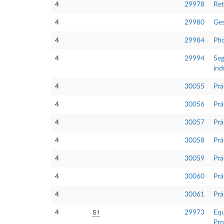
4
29978
Ret
4
29980
Ges
4
29984
Pho
4
29994
Seg
ind
4
30055
Prá
4
30056
Prá
4
30057
Prá
4
30058
Prá
4
30059
Prá
4
30060
Prá
4
30061
Prá
S1
4
29973
Equ
Pro