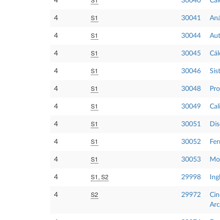
4
30040
Cal
S1
4
30041
Aná
S1
4
30044
Aut
S1
4
30045
Cál
S1
4
30046
Sis
S1
4
30048
Pro
S1
4
30049
Cal
S1
4
30051
Dis
S1
4
30052
Fer
S1
4
30053
Mov
S1, S2
4
29998
Ing
S2
4
29972
Cin
Arc