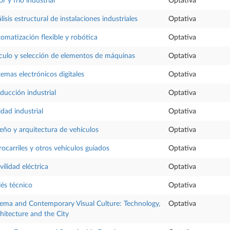
or y frío industrial
Optativa
lisis estructural de instalaciones industriales
Optativa
omatización flexible y robótica
Optativa
culo y selección de elementos de máquinas
Optativa
temas electrónicos digitales
Optativa
ducción industrial
Optativa
idad industrial
Optativa
eño y arquitectura de vehículos
Optativa
rocarriles y otros vehículos guiados
Optativa
ilidad eléctrica
Optativa
lés técnico
Optativa
ema and Contemporary Visual Culture: Technology,
Optativa
hitecture and the City