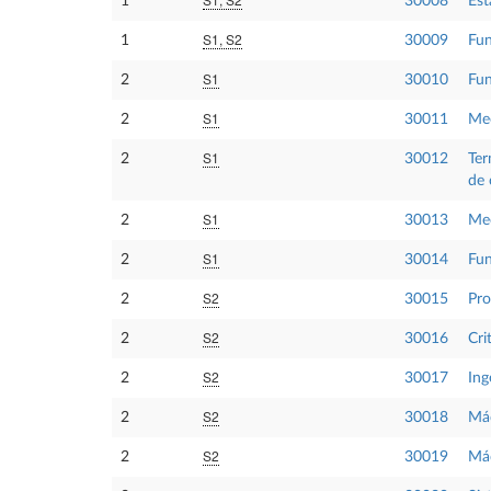
1
30008
Est
S1, S2
1
30009
Fun
S1
2
30010
Fun
S1
2
30011
Me
S1
2
30012
Ter
de 
S1
2
30013
Mec
S1
2
30014
Fun
S2
2
30015
Pro
S2
2
30016
Cri
S2
2
30017
Ing
S2
2
30018
Máq
S2
2
30019
Máq