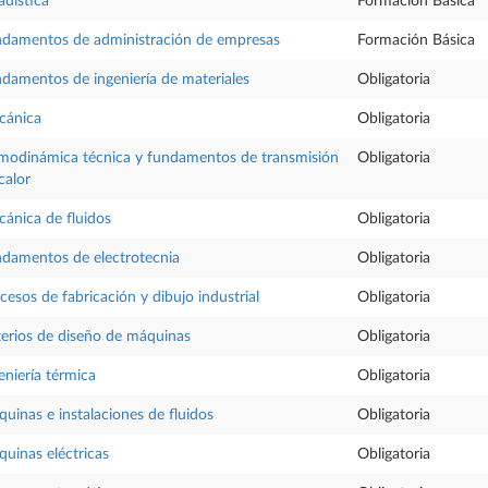
adística
Formación Básica
damentos de administración de empresas
Formación Básica
damentos de ingeniería de materiales
Obligatoria
cánica
Obligatoria
modinámica técnica y fundamentos de transmisión
Obligatoria
calor
ánica de fluidos
Obligatoria
damentos de electrotecnia
Obligatoria
cesos de fabricación y dibujo industrial
Obligatoria
terios de diseño de máquinas
Obligatoria
eniería térmica
Obligatoria
uinas e instalaciones de fluidos
Obligatoria
uinas eléctricas
Obligatoria