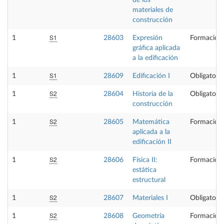
de los
materiales de
construcción
S1
1
28603
Expresión
Formación 
gráfica aplicada
a la edificación
S1
1
28609
Edificación I
Obligatoria
S2
1
28604
Historia de la
Obligatoria
construcción
S2
1
28605
Matemática
Formación 
aplicada a la
edificación II
S2
1
28606
Física II:
Formación 
estática
estructural
S2
1
28607
Materiales I
Obligatoria
S2
1
28608
Geometría
Formación 