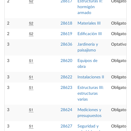
S2
2
28617
Estructuras II:
Obligatoria
hormigón
armado
S2
2
28618
Materiales III
Obligatoria
S2
2
28619
Edificación III
Obligatoria
3
28636
Jardinería y
Optativa
paisajismo
S1
3
28620
Equipos de
Obligatoria
obra
S1
3
28622
Instalaciones II
Obligatoria
S1
3
28623
Estructuras III:
Obligatoria
estructuras
varias
S1
3
28624
Mediciones y
Obligatoria
presupuestos
S1
3
28627
Seguridad y
Obligatoria