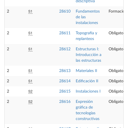
descriptiva
S1
2
28610
Fundamentos
Formación 
de las
instalaciones
S1
2
28611
Topografía y
Obligatoria
replanteos
S1
2
28612
Estructuras I:
Obligatoria
Introducción a
las estructuras
S1
2
28613
Materiales II
Obligatoria
S1
2
28614
Edificación II
Obligatoria
S2
2
28615
Instalaciones I
Obligatoria
S2
2
28616
Expresión
Obligatoria
gráfica de
tecnologías
constructivas