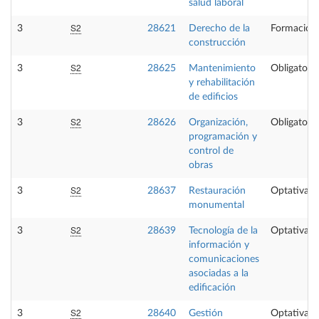
salud laboral
S2
3
28621
Derecho de la
Formación 
construcción
S2
3
28625
Mantenimiento
Obligatoria
y rehabilitación
de edificios
S2
3
28626
Organización,
Obligatoria
programación y
control de
obras
S2
3
28637
Restauración
Optativa
monumental
S2
3
28639
Tecnología de la
Optativa
información y
comunicaciones
asociadas a la
edificación
S2
3
28640
Gestión
Optativa