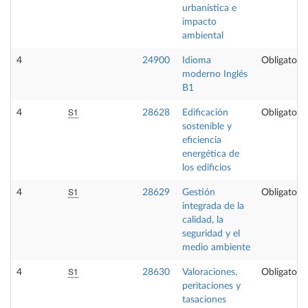
urbanística e
impacto
ambiental
4
24900
Idioma
Obligatoria
moderno Inglés
B1
S1
4
28628
Edificación
Obligatoria
sostenible y
eficiencia
energética de
los edificios
S1
4
28629
Gestión
Obligatoria
integrada de la
calidad, la
seguridad y el
medio ambiente
S1
4
28630
Valoraciones,
Obligatoria
peritaciones y
tasaciones