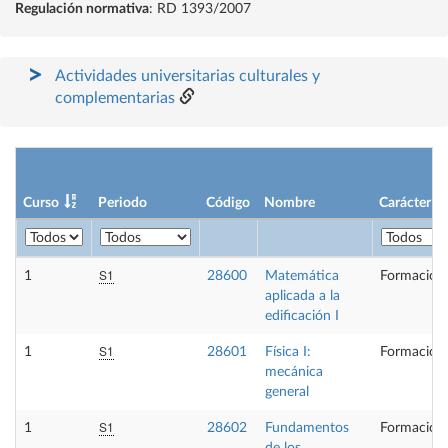
Regulación normativa
: RD 1393/2007
Actividades universitarias culturales y
complementarias
Curso
Periodo
Código
Nombre
Carácter
S1
1
28600
Matemática
Formación 
aplicada a la
edificación I
S1
1
28601
Física I:
Formación 
mecánica
general
S1
1
28602
Fundamentos
Formación 