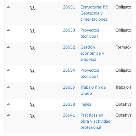
S1
4
28631
Estructuras IV:
Obligatoria
Geotecnia y
cimentaciones
S1
4
28633
Proyectos
Obligatoria
técnicos I
S2
4
28632
Gestión
Formación 
económica y
empresa
S2
4
28634
Proyectos
Obligatoria
técnicos II
S2
4
28635
Trabajo fin de
Trabajo fi
Grado
S2
4
28638
Inglés
Optativa
S2
4
28641
Prácticas en
Optativa
obra y actividad
profesional