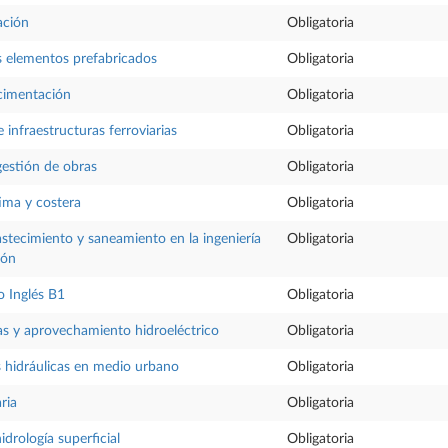
ación
Obligatoria
os elementos prefabricados
Obligatoria
cimentación
Obligatoria
 infraestructuras ferroviarias
Obligatoria
gestión de obras
Obligatoria
tima y costera
Obligatoria
stecimiento y saneamiento en la ingeniería
Obligatoria
ión
 Inglés B1
Obligatoria
as y aprovechamiento hidroeléctrico
Obligatoria
s hidráulicas en medio urbano
Obligatoria
ria
Obligatoria
drología superficial
Obligatoria