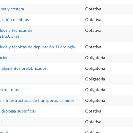
tima y costera
Optativa
gestión de obras
Optativa
duos y técnicas de
Optativa
tru.Civiles
duos y técnicas de depuración. Hidrología
Optativa
ación
Obligatoria
os elementos prefabricados
Obligatoria
Obligatoria
structuras
Obligatoria
 infraestructuras de transporte: caminos
Obligatoria
drología superficial
Optativa
l
Optativa
ental
Optativa