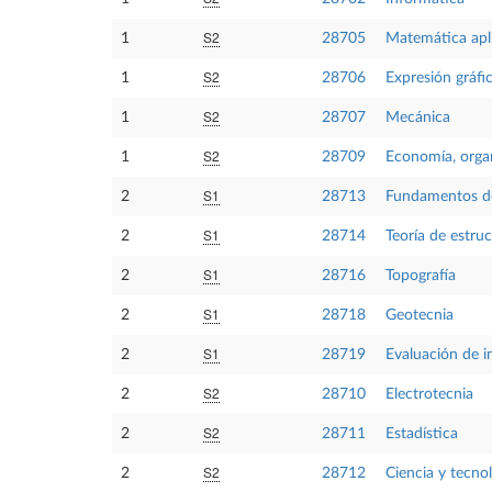
S2
1
28705
Matemática aplic
S2
1
28706
Expresión gráfic
S2
1
28707
Mecánica
S2
1
28709
Economía, orga
S1
2
28713
Fundamentos de 
S1
2
28714
Teoría de estru
S1
2
28716
Topografía
S1
2
28718
Geotecnia
S1
2
28719
Evaluación de 
S2
2
28710
Electrotecnia
S2
2
28711
Estadística
S2
2
28712
Ciencia y tecnol