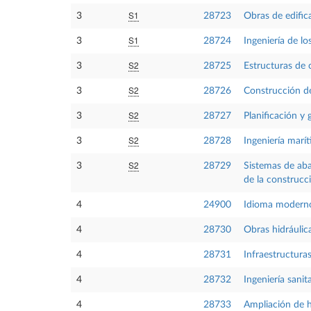
S1
3
28723
Obras de edific
S1
3
28724
Ingeniería de l
S2
3
28725
Estructuras de 
S2
3
28726
Construcción de
S2
3
28727
Planificación y 
S2
3
28728
Ingeniería marí
S2
3
28729
Sistemas de aba
de la construcc
4
24900
Idioma moderno
4
28730
Obras hidráulic
4
28731
Infraestructura
4
28732
Ingeniería sanita
4
28733
Ampliación de hi