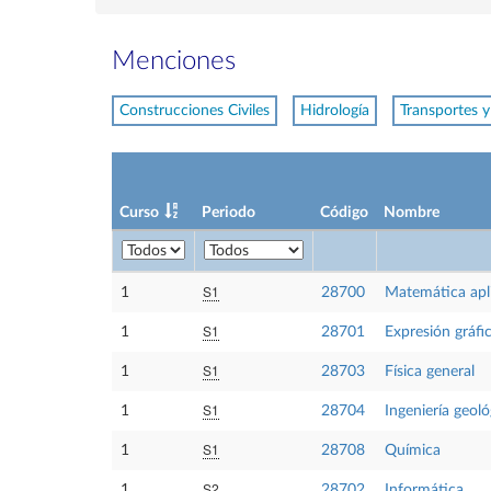
Menciones
Construcciones Civiles
Hidrología
Transportes y
Curso
Periodo
Código
Nombre
S1
1
28700
Matemática aplic
S1
1
28701
Expresión gráfic
S1
1
28703
Física general
S1
1
28704
Ingeniería geoló
S1
1
28708
Química
S2
1
28702
Informática