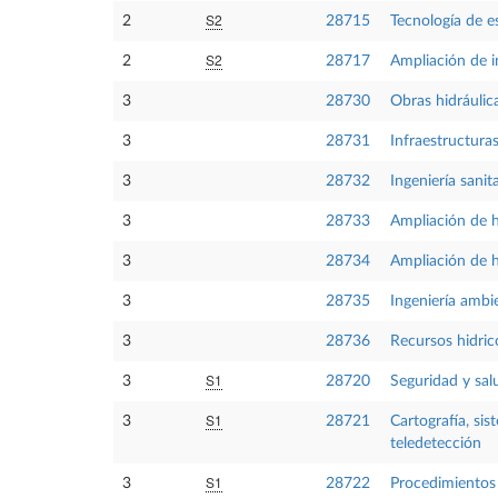
S2
2
28715
Tecnología de e
S2
2
28717
Ampliación de in
3
28730
Obras hidráulic
3
28731
Infraestructura
3
28732
Ingeniería sanita
3
28733
Ampliación de hi
3
28734
Ampliación de h
3
28735
Ingeniería ambi
3
28736
Recursos hidric
S1
3
28720
Seguridad y salu
S1
3
28721
Cartografía, si
teledetección
S1
3
28722
Procedimientos 