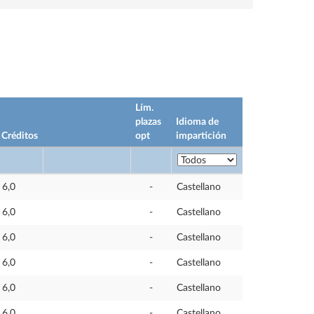
Lím.
plazas
Idioma de
Créditos
opt
impartición
6,0
-
Castellano
6,0
-
Castellano
6,0
-
Castellano
6,0
-
Castellano
6,0
-
Castellano
6,0
-
Castellano