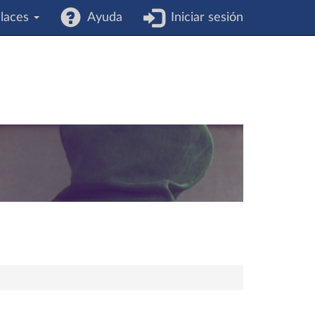
laces
Ayuda
Iniciar sesión