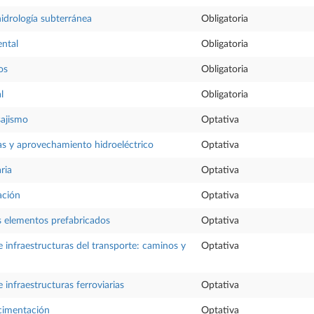
idrología subterránea
Obligatoria
ental
Obligatoria
os
Obligatoria
l
Obligatoria
sajismo
Optativa
as y aprovechamiento hidroeléctrico
Optativa
ria
Optativa
ación
Optativa
os elementos prefabricados
Optativa
 infraestructuras del transporte: caminos y
Optativa
 infraestructuras ferroviarias
Optativa
cimentación
Optativa