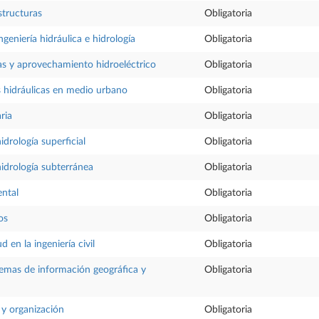
structuras
Obligatoria
geniería hidráulica e hidrología
Obligatoria
as y aprovechamiento hidroeléctrico
Obligatoria
s hidráulicas en medio urbano
Obligatoria
ria
Obligatoria
drología superficial
Obligatoria
idrología subterránea
Obligatoria
ental
Obligatoria
os
Obligatoria
d en la ingeniería civil
Obligatoria
stemas de información geográfica y
Obligatoria
y organización
Obligatoria