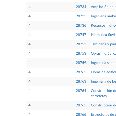
4
28734
Ampliación de h
4
28735
Ingeniería ambi
4
28736
Recursos hidric
4
28747
Hidráulica fluvia
4
28752
Jardinería y pai
4
28753
Obras hidráulic
4
28759
Ingeniería sanita
4
28762
Obras de edific
4
28763
Ingeniería de l
4
28764
Construcción de
carreteras
4
28765
Construcción de
4
28766
Estructuras de 