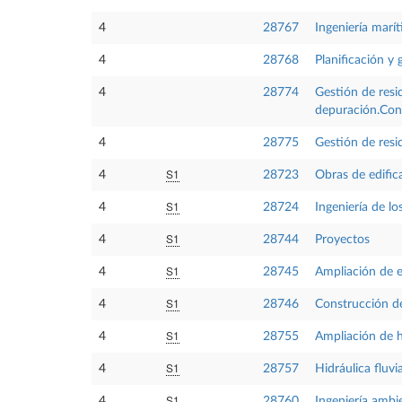
4
28767
Ingeniería marí
4
28768
Planificación y 
4
28774
Gestión de resi
depuración.Cons
4
28775
Gestión de resi
S1
4
28723
Obras de edific
S1
4
28724
Ingeniería de l
S1
4
28744
Proyectos
S1
4
28745
Ampliación de e
S1
4
28746
Construcción de
S1
4
28755
Ampliación de hi
S1
4
28757
Hidráulica fluvia
S1
4
28760
Ingeniería ambi