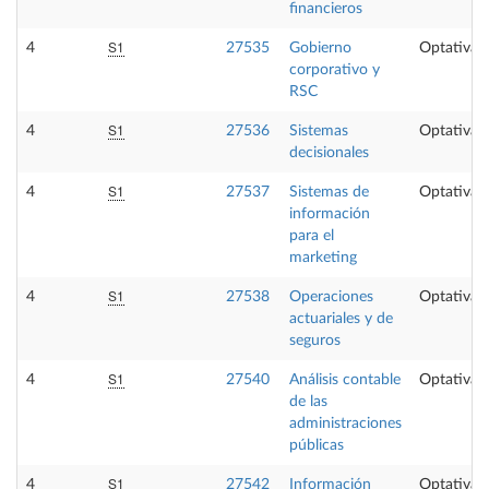
financieros
S1
4
27535
Gobierno
Optativa
corporativo y
RSC
S1
4
27536
Sistemas
Optativa
decisionales
S1
4
27537
Sistemas de
Optativa
información
para el
marketing
S1
4
27538
Operaciones
Optativa
actuariales y de
seguros
S1
4
27540
Análisis contable
Optativa
de las
administraciones
públicas
S1
4
27542
Información
Optativa