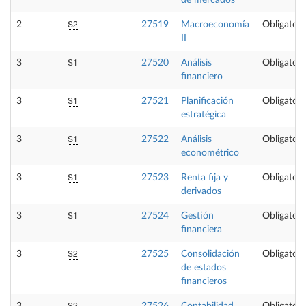
de mercados
S2
2
27519
Macroeconomía
Obligatori
II
S1
3
27520
Análisis
Obligatori
financiero
S1
3
27521
Planificación
Obligatori
estratégica
S1
3
27522
Análisis
Obligatori
econométrico
S1
3
27523
Renta fija y
Obligatori
derivados
S1
3
27524
Gestión
Obligatori
financiera
S2
3
27525
Consolidación
Obligatori
de estados
financieros
S2