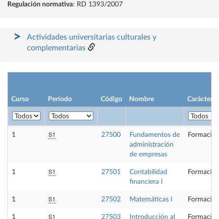
Regulación normativa
: RD 1393/2007
Actividades universitarias culturales y
complementarias
Curso
Periodo
Código
Nombre
Carácter
S1
1
27500
Fundamentos de
Formación
administración
de empresas
S1
1
27501
Contabilidad
Formación
financiera I
S1
1
27502
Matemáticas I
Formación
S1
1
27503
Introducción al
Formación