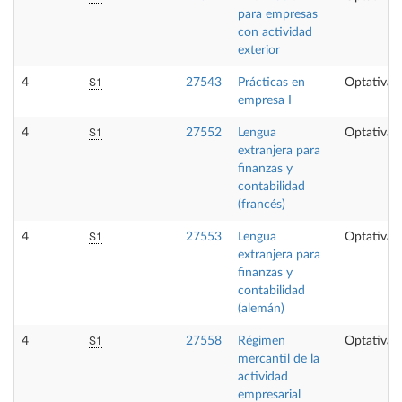
para empresas
con actividad
exterior
S1
4
27543
Prácticas en
Optativa
empresa I
S1
4
27552
Lengua
Optativa
extranjera para
finanzas y
contabilidad
(francés)
S1
4
27553
Lengua
Optativa
extranjera para
finanzas y
contabilidad
(alemán)
S1
4
27558
Régimen
Optativa
mercantil de la
actividad
empresarial