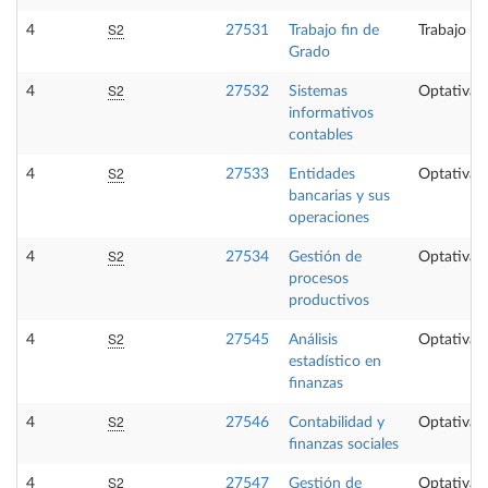
S2
4
27531
Trabajo fin de
Trabajo fi
Grado
S2
4
27532
Sistemas
Optativa
informativos
contables
S2
4
27533
Entidades
Optativa
bancarias y sus
operaciones
S2
4
27534
Gestión de
Optativa
procesos
productivos
S2
4
27545
Análisis
Optativa
estadístico en
finanzas
S2
4
27546
Contabilidad y
Optativa
finanzas sociales
S2
4
27547
Gestión de
Optativa