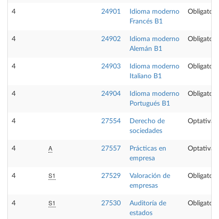
4
24901
Idioma moderno
Obligatori
Francés B1
4
24902
Idioma moderno
Obligatori
Alemán B1
4
24903
Idioma moderno
Obligatori
Italiano B1
4
24904
Idioma moderno
Obligatori
Portugués B1
4
27554
Derecho de
Optativa
sociedades
A
4
27557
Prácticas en
Optativa
empresa
S1
4
27529
Valoración de
Obligatori
empresas
S1
4
27530
Auditoría de
Obligatori
estados