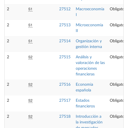
S1
2
27512
Macroeconomia
Obligatori
I
S1
2
27513
Microeconomia
Obligatori
II
S1
2
27514
Organización y
Obligatori
gestión interna
S2
2
27515
Análisis y
Obligatori
valoración de las
operaciones
financieras
S2
2
27516
Economia
Obligatori
española
S2
2
27517
Estados
Obligatori
financieros
S2
2
27518
Introducción a
Obligatori
la investigación