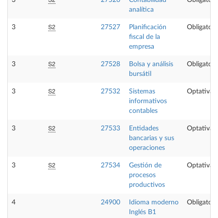
3
27526
Contabilidad
Obligatori
analítica
S2
3
27527
Planificación
Obligatori
fiscal de la
empresa
S2
3
27528
Bolsa y análisis
Obligatori
bursátil
S2
3
27532
Sistemas
Optativa
informativos
contables
S2
3
27533
Entidades
Optativa
bancarias y sus
operaciones
S2
3
27534
Gestión de
Optativa
procesos
productivos
4
24900
Idioma moderno
Obligatori
Inglés B1