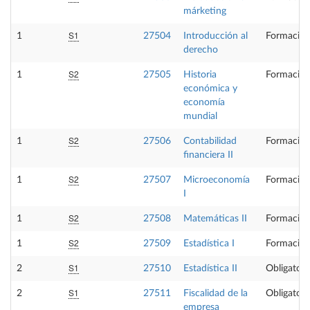
márketing
S1
1
27504
Introducción al
Formación
derecho
S2
1
27505
Historia
Formación
económica y
economía
mundial
S2
1
27506
Contabilidad
Formación
financiera II
S2
1
27507
Microeconomía
Formación
I
S2
1
27508
Matemáticas II
Formación
S2
1
27509
Estadística I
Formación
S1
2
27510
Estadística II
Obligatori
S1
2
27511
Fiscalidad de la
Obligatori
empresa