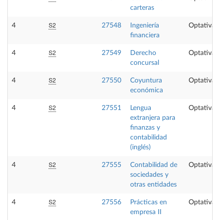
carteras
S2
4
27548
Ingeniería
Optativa
financiera
S2
4
27549
Derecho
Optativa
concursal
S2
4
27550
Coyuntura
Optativa
económica
S2
4
27551
Lengua
Optativa
extranjera para
finanzas y
contabilidad
(inglés)
S2
4
27555
Contabilidad de
Optativa
sociedades y
otras entidades
S2
4
27556
Prácticas en
Optativa
empresa II