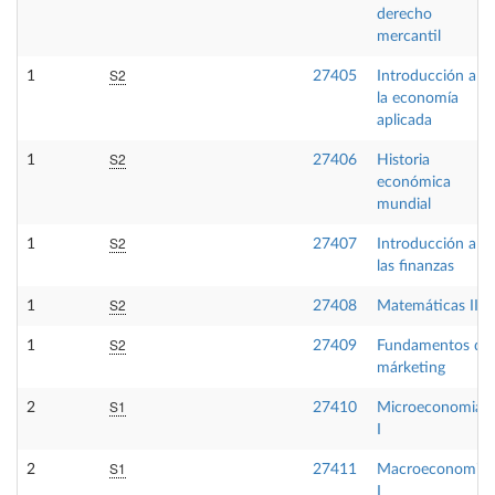
derecho
mercantil
S2
1
27405
Introducción a
la economía
aplicada
S2
1
27406
Historia
económica
mundial
S2
1
27407
Introducción a
las finanzas
S2
1
27408
Matemáticas II
S2
1
27409
Fundamentos de
márketing
S1
2
27410
Microeconomia
I
S1
2
27411
Macroeconomia
I