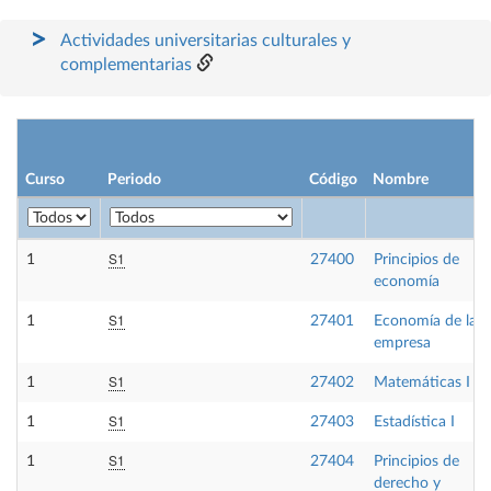
Actividades universitarias culturales y
complementarias
Curso
Periodo
Código
Nombre
S1
1
27400
Principios de
economía
S1
1
27401
Economía de la
empresa
S1
1
27402
Matemáticas I
S1
1
27403
Estadística I
S1
1
27404
Principios de
derecho y