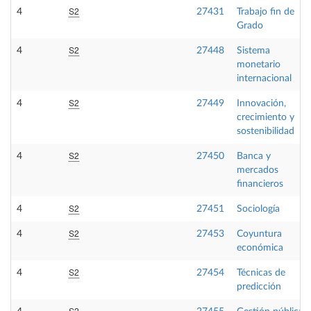
S2
4
27431
Trabajo fin de
Grado
S2
4
27448
Sistema
monetario
internacional
S2
4
27449
Innovación,
crecimiento y
sostenibilidad
S2
4
27450
Banca y
mercados
financieros
S2
4
27451
Sociología
S2
4
27453
Coyuntura
económica
S2
4
27454
Técnicas de
predicción
S2