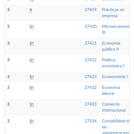
A
3
27459
Prácticas en
empresa
S1
3
27420
Microeconomía
III
S1
3
27421
Economía
pública II
S1
3
27422
Política
económica I
S1
3
27423
Econometría I
S1
3
27432
Economia
laboral
S1
3
27433
Comercio
internacional
S1
3
27434
Contabilidad de
las
administraciones