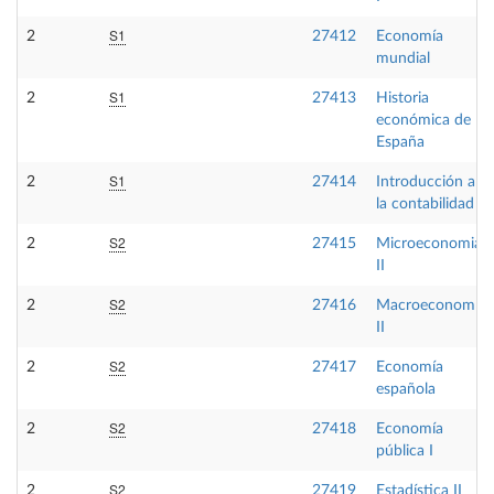
S1
2
27412
Economía
mundial
S1
2
27413
Historia
económica de
España
S1
2
27414
Introducción a
la contabilidad
S2
2
27415
Microeconomia
II
S2
2
27416
Macroeconomía
II
S2
2
27417
Economía
española
S2
2
27418
Economía
pública I
S2
2
27419
Estadística II