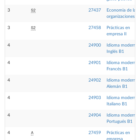
S2
3
27437
Economia de las
organizaciones
S2
3
27458
Prácticas en
empresa II
4
24900
Idioma moderno
Inglés B1
4
24901
Idioma moderno
Francés B1
4
24902
Idioma moderno
Alemán B1
4
24903
Idioma moderno
Italiano B1
4
24904
Idioma moderno
Portugués B1
A
4
27459
Prácticas en
empresa