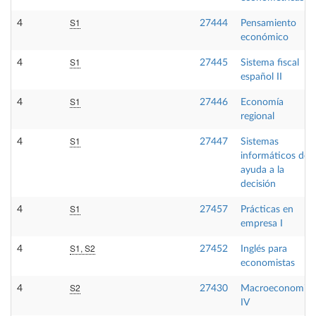
S1
4
27444
Pensamiento
económico
S1
4
27445
Sistema fiscal
español II
S1
4
27446
Economía
regional
S1
4
27447
Sistemas
informáticos de
ayuda a la
decisión
S1
4
27457
Prácticas en
empresa I
S1, S2
4
27452
Inglés para
economistas
S2
4
27430
Macroeconomia
IV