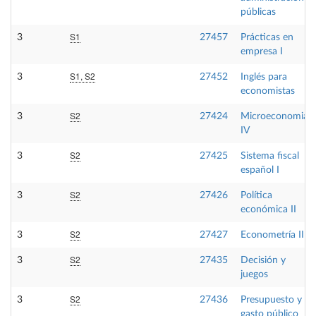
públicas
S1
3
27457
Prácticas en
empresa I
S1, S2
3
27452
Inglés para
economistas
S2
3
27424
Microeconomia
IV
S2
3
27425
Sistema fiscal
español I
S2
3
27426
Política
económica II
S2
3
27427
Econometría II
S2
3
27435
Decisión y
juegos
S2
3
27436
Presupuesto y
gasto público