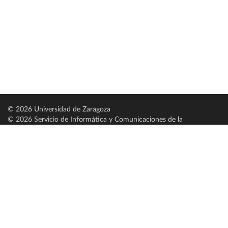
© 2026 Universidad de Zaragoza
© 2026 Servicio de Informática y Comunicaciones de la
Universidad de Zaragoza (
SICUZ
)
Universidad de Zaragoza
C/ Pedro Cerbuna, 12
ES-50009 Zaragoza
España / Spain
Tel: +34 976761000
ciu@unizar.es
Q-5018001-G