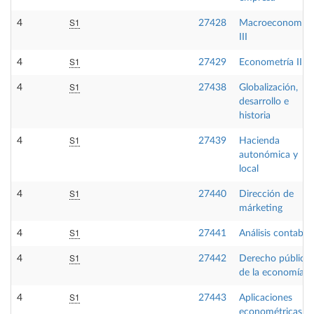
S1
4
27428
Macroeconomía
III
S1
4
27429
Econometría III
S1
4
27438
Globalización,
desarrollo e
historia
S1
4
27439
Hacienda
autonómica y
local
S1
4
27440
Dirección de
márketing
S1
4
27441
Análisis contable
S1
4
27442
Derecho público
de la economía
S1
4
27443
Aplicaciones
econométricas