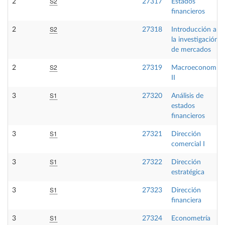
S2
2
27317
Estados
financieros
S2
2
27318
Introducción a
la investigación
de mercados
S2
2
27319
Macroeconomía
II
S1
3
27320
Análisis de
estados
financieros
S1
3
27321
Dirección
comercial I
S1
3
27322
Dirección
estratégica
S1
3
27323
Dirección
financiera
S1
3
27324
Econometría