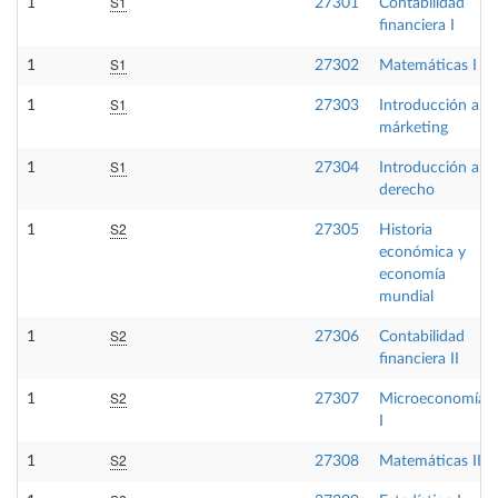
S1
1
27301
Contabilidad
financiera I
S1
1
27302
Matemáticas I
S1
1
27303
Introducción al
márketing
S1
1
27304
Introducción al
derecho
S2
1
27305
Historia
económica y
economía
mundial
S2
1
27306
Contabilidad
financiera II
S2
1
27307
Microeconomía
I
S2
1
27308
Matemáticas II