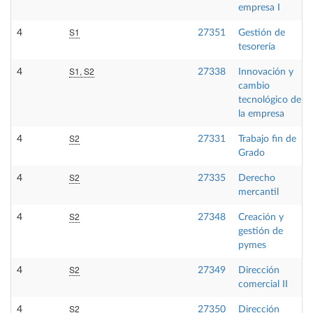
empresa I
S1
4
27351
Gestión de
tesorería
S1, S2
4
27338
Innovación y
cambio
tecnológico de
la empresa
S2
4
27331
Trabajo fin de
Grado
S2
4
27335
Derecho
mercantil
S2
4
27348
Creación y
gestión de
pymes
S2
4
27349
Dirección
comercial II
S2
4
27350
Dirección