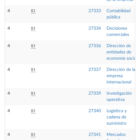
S1
4
27333
Contabilidad
pública
S1
4
27334
Decisiones
comerciales
S1
4
27336
Dirección de
entidades de
economía social
S1
4
27337
Dirección de la
empresa
internacional
S1
4
27339
Investigación
operativa
S1
4
27340
Logística y
cadena de
suministro
S1
4
27341
Mercados