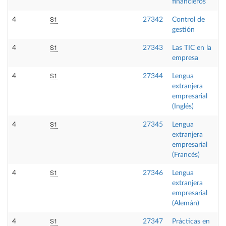
financieros
S1
4
27342
Control de
gestión
S1
4
27343
Las TIC en la
empresa
S1
4
27344
Lengua
extranjera
empresarial
(Inglés)
S1
4
27345
Lengua
extranjera
empresarial
(Francés)
S1
4
27346
Lengua
extranjera
empresarial
(Alemán)
S1
4
27347
Prácticas en