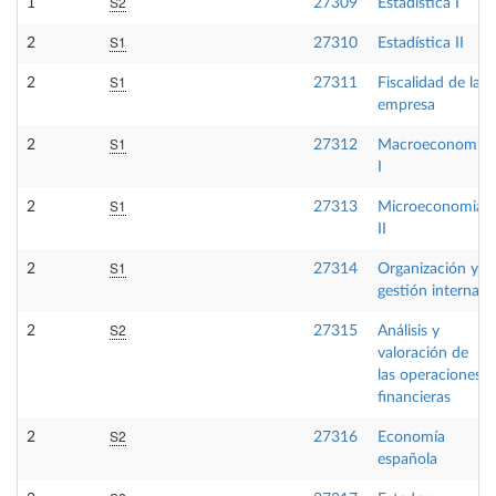
S2
1
27309
Estadística I
S1
2
27310
Estadística II
S1
2
27311
Fiscalidad de la
empresa
S1
2
27312
Macroeconomía
I
S1
2
27313
Microeconomia
II
S1
2
27314
Organización y
gestión interna
S2
2
27315
Análisis y
valoración de
las operaciones
financieras
S2
2
27316
Economía
española