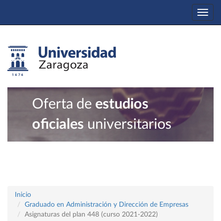
Togg
navi
Oferta de
estudios
oficiales
universitarios
Inicio
Graduado en Administración y Dirección de Empresas
Asignaturas del plan 448 (curso 2021-2022)