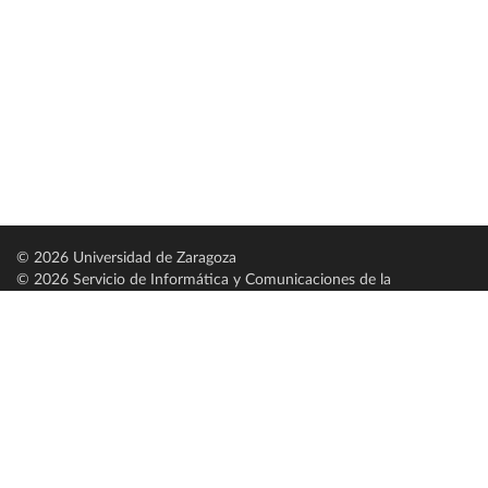
© 2026 Universidad de Zaragoza
© 2026 Servicio de Informática y Comunicaciones de la
Universidad de Zaragoza (
SICUZ
)
Universidad de Zaragoza
C/ Pedro Cerbuna, 12
ES-50009 Zaragoza
España / Spain
Tel: +34 976761000
ciu@unizar.es
Q-5018001-G