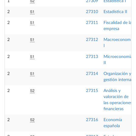
S2
1
27309
Estadística I
S1
2
27310
Estadística II
S1
2
27311
Fiscalidad de la
empresa
S1
2
27312
Macroeconomía
I
S1
2
27313
Microeconomia
II
S1
2
27314
Organización y
gestión interna
S2
2
27315
Análisis y
valoración de
las operaciones
financieras
S2
2
27316
Economía
española