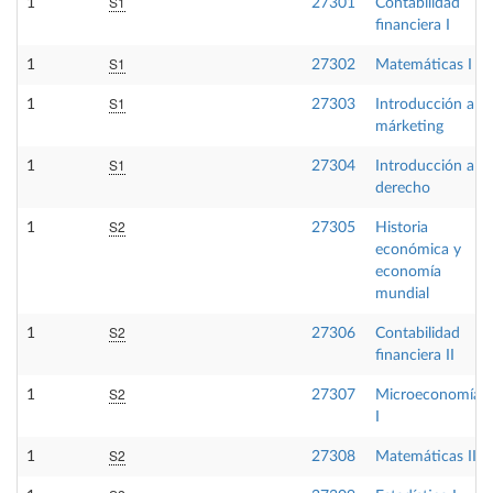
S1
1
27301
Contabilidad
financiera I
S1
1
27302
Matemáticas I
S1
1
27303
Introducción al
márketing
S1
1
27304
Introducción al
derecho
S2
1
27305
Historia
económica y
economía
mundial
S2
1
27306
Contabilidad
financiera II
S2
1
27307
Microeconomía
I
S2
1
27308
Matemáticas II