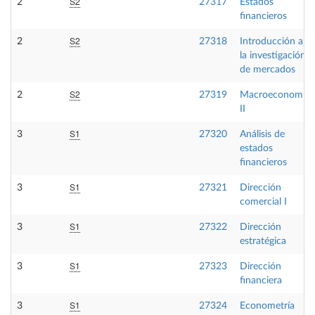
S2
2
27317
Estados
financieros
S2
2
27318
Introducción a
la investigación
de mercados
S2
2
27319
Macroeconomía
II
S1
3
27320
Análisis de
estados
financieros
S1
3
27321
Dirección
comercial I
S1
3
27322
Dirección
estratégica
S1
3
27323
Dirección
financiera
S1
3
27324
Econometría