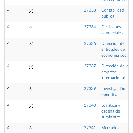
S1
4
27333
Contabilidad
pública
S1
4
27334
Decisiones
comerciales
S1
4
27336
Dirección de
entidades de
economía social
S1
4
27337
Dirección de la
empresa
internacional
S1
4
27339
Investigación
operativa
S1
4
27340
Logística y
cadena de
suministro
S1
4
27341
Mercados