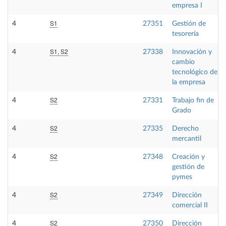
empresa I
S1
4
27351
Gestión de
tesorería
S1, S2
4
27338
Innovación y
cambio
tecnológico de
la empresa
S2
4
27331
Trabajo fin de
Grado
S2
4
27335
Derecho
mercantil
S2
4
27348
Creación y
gestión de
pymes
S2
4
27349
Dirección
comercial II
S2
4
27350
Dirección