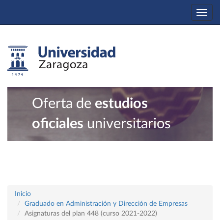
Togg
navi
Oferta de
estudios
oficiales
universitarios
Inicio
Graduado en Administración y Dirección de Empresas
Asignaturas del plan 448 (curso 2021-2022)