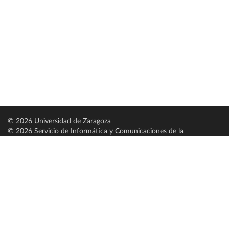
© 2026 Universidad de Zaragoza
© 2026 Servicio de Informática y Comunicaciones de la
Universidad de Zaragoza (
SICUZ
)
Universidad de Zaragoza
C/ Pedro Cerbuna, 12
ES-50009 Zaragoza
España / Spain
Tel: +34 976761000
ciu@unizar.es
Q-5018001-G