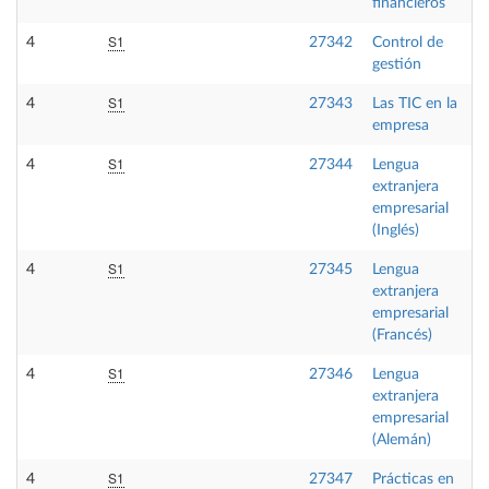
financieros
S1
4
27342
Control de
gestión
S1
4
27343
Las TIC en la
empresa
S1
4
27344
Lengua
extranjera
empresarial
(Inglés)
S1
4
27345
Lengua
extranjera
empresarial
(Francés)
S1
4
27346
Lengua
extranjera
empresarial
(Alemán)
S1
4
27347
Prácticas en