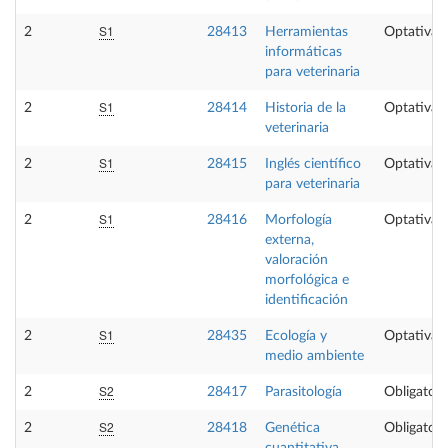
S1
2
28413
Herramientas
Optativa
informáticas
para veterinaria
S1
2
28414
Historia de la
Optativa
veterinaria
S1
2
28415
Inglés científico
Optativa
para veterinaria
S1
2
28416
Morfología
Optativa
externa,
valoración
morfológica e
identificación
S1
2
28435
Ecología y
Optativa
medio ambiente
S2
2
28417
Parasitología
Obligatori
S2
2
28418
Genética
Obligatori