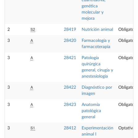
cuantitativa,
genética
molecular y
mejora
S2
2
28419
Nutrición animal
Obligatori
A
3
28420
Farmacología y
Obligatori
farmacoterapia
A
3
28421
Patología
Obligatori
quirúrgica
general, cirugía y
anestesiología
A
3
28422
Diagnóstico por
Obligatori
imagen
A
3
28423
Anatomía
Obligatori
patológica
general
S1
3
28412
Experimentación
Optativa
animal I