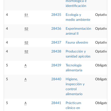
morfológica e
identificación
S1
4
28435
Ecología y
Optativa
medio ambiente
S2
4
28436
Experimentación
Optativa
animal II
S2
4
28437
Fauna silvestre
Optativa
S2
4
28438
Producción y
Optativa
sanidad apícolas
A
5
28439
Tecnología
Obligatori
alimentaria
A
5
28440
Higiene,
Obligatori
inspección y
control
alimentario
A
5
28441
Prácticum
Obligatori
clínico en