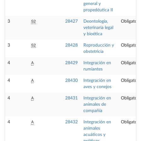
general y
propedéutica II
S2
3
28427
Deontología,
Obligatori
veterinaria legal
y bioética
S2
3
28428
Reproducción y
Obligatori
obstetricia
A
4
28429
Integración en
Obligatori
rumiantes
A
4
28430
Integración en
Obligatori
aves y conejos
A
4
28431
Integración en
Obligatori
animales de
compañía
A
4
28432
Integración en
Obligatori
animales
acuáticos y