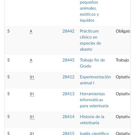
pequeños
animales,
exóticos y
équidos
A
5
28442
Prácticum
Obligatori
clínico en
especies de
abasto
A
5
28445
Trabajo fin de
Trabajo fi
Grado
S1
5
28412
Experimentación
Optativa
animal I
S1
5
28413
Herramientas
Optativa
informáticas
para veterinaria
S1
5
28414
Historia de la
Optativa
veterinaria
S1
5
28415
Inglés científico
Optativa