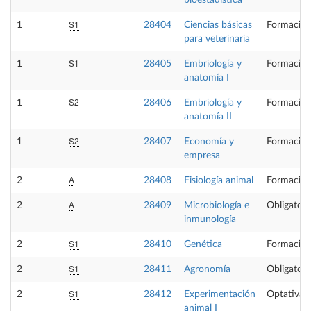
bioestadística
S1
1
28404
Ciencias básicas
Formación
para veterinaria
S1
1
28405
Embriología y
Formación
anatomía I
S2
1
28406
Embriología y
Formación
anatomía II
S2
1
28407
Economía y
Formación
empresa
A
2
28408
Fisiología animal
Formación
A
2
28409
Microbiología e
Obligatori
inmunología
S1
2
28410
Genética
Formación
S1
2
28411
Agronomía
Obligatori
S1
2
28412
Experimentación
Optativa
animal I