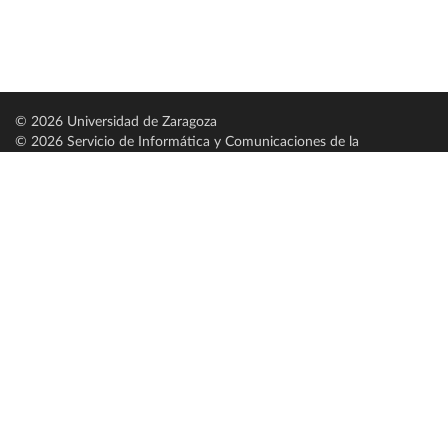
© 2026 Universidad de Zaragoza
© 2026 Servicio de Informática y Comunicaciones de la
Universidad de Zaragoza (
SICUZ
)
Universidad de Zaragoza
C/ Pedro Cerbuna, 12
ES-50009 Zaragoza
España / Spain
Tel: +34 976761000
ciu@unizar.es
Q-5018001-G
Servido por nodo: estudios
Aviso legal
|
Condiciones generales de uso
|
Política de privacidad