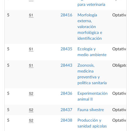
para veterinaria
S1
5
28416
Morfología
Optativa
externa,
valoración
morfológica e
identificación
S1
5
28435
Ecología y
Optativa
medio ambiente
S1
5
28443
Zoonosis,
Obligatori
medicina
preventiva y
política sanitaria
S2
5
28436
Experimentación
Optativa
animal II
S2
5
28437
Fauna silvestre
Optativa
S2
5
28438
Producción y
Optativa
sanidad apícolas