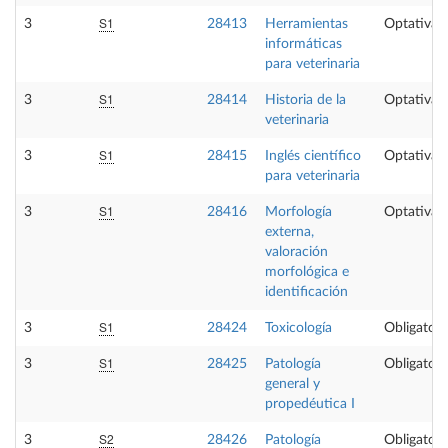
S1
3
28413
Herramientas
Optativa
informáticas
para veterinaria
S1
3
28414
Historia de la
Optativa
veterinaria
S1
3
28415
Inglés científico
Optativa
para veterinaria
S1
3
28416
Morfología
Optativa
externa,
valoración
morfológica e
identificación
S1
3
28424
Toxicología
Obligatori
S1
3
28425
Patología
Obligatori
general y
propedéutica I
S2
3
28426
Patología
Obligatori