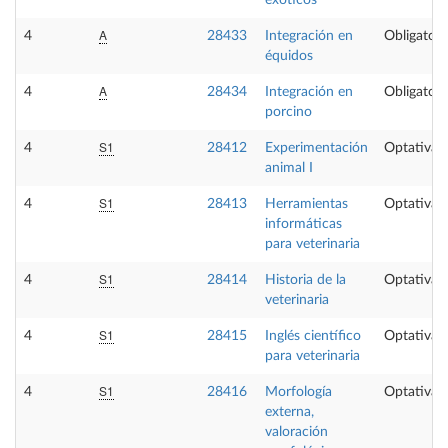
exóticos
A
4
28433
Integración en
Obligatori
équidos
A
4
28434
Integración en
Obligatori
porcino
S1
4
28412
Experimentación
Optativa
animal I
S1
4
28413
Herramientas
Optativa
informáticas
para veterinaria
S1
4
28414
Historia de la
Optativa
veterinaria
S1
4
28415
Inglés científico
Optativa
para veterinaria
S1
4
28416
Morfología
Optativa
externa,
valoración