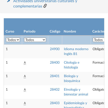
Actividades universitarias culturales y
complementarias
Curso
Periodo
Código
Nombre
Carácter
1
24900
Idioma moderno
Obligatori
Inglés B1
A
1
28400
Citología e
Formación
histología
A
1
28401
Biología y
Formación
bioquímica
A
1
28402
Etnología y
Obligatori
bienestar animal
A
1
28403
Epidemiología y
Obligatori