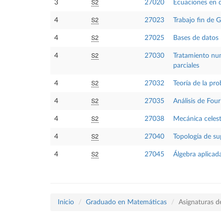
S2
3
27020
Ecuaciones en d
S2
4
27023
Trabajo fin de 
S2
4
27025
Bases de datos 
S2
4
27030
Tratamiento num
parciales
S2
4
27032
Teoría de la pro
S2
4
27035
Análisis de Four
S2
4
27038
Mecánica celes
S2
4
27040
Topología de su
S2
4
27045
Álgebra aplicad
Inicio
Graduado en Matemáticas
Asignaturas d