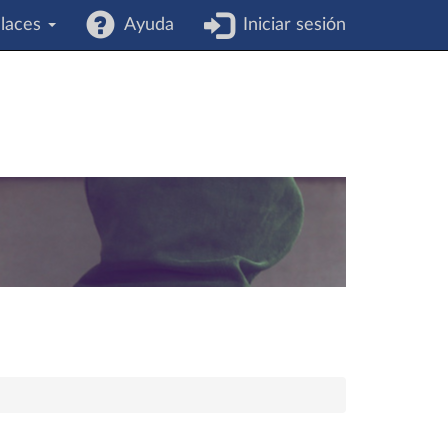
laces
Ayuda
Iniciar sesión