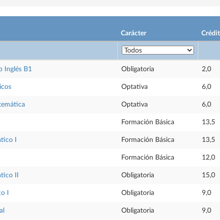
Carácter
Crédi
 Inglés B1
Obligatoria
2,0
icos
Optativa
6,0
temática
Optativa
6,0
Formación Básica
13,5
tico I
Formación Básica
13,5
Formación Básica
12,0
tico II
Obligatoria
15,0
o I
Obligatoria
9,0
al
Obligatoria
9,0