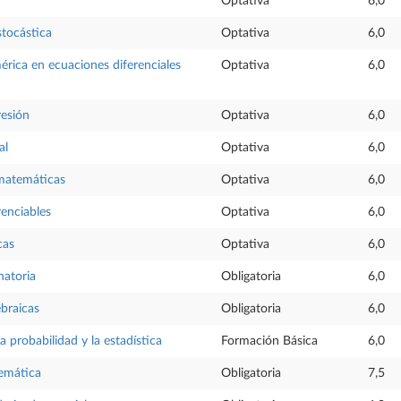
Optativa
6,0
tocástica
Optativa
6,0
rica en ecuaciones diferenciales
Optativa
6,0
resión
Optativa
6,0
al
Optativa
6,0
 matemáticas
Optativa
6,0
renciables
Optativa
6,0
cas
Optativa
6,0
natoria
Obligatoria
6,0
ebraicas
Obligatoria
6,0
a probabilidad y la estadística
Formación Básica
6,0
temática
Obligatoria
7,5