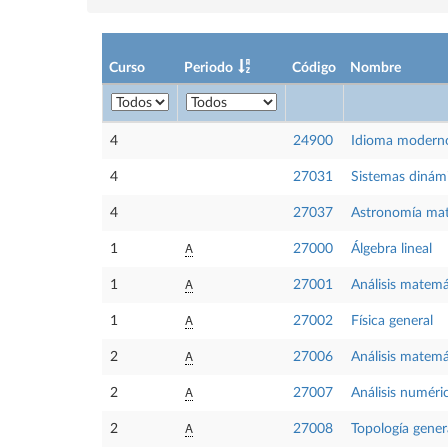
Curso
Periodo
Código
Nombre
4
24900
Idioma moderno
4
27031
Sistemas dinám
4
27037
Astronomía ma
A
1
27000
Álgebra lineal
A
1
27001
Análisis matemá
A
1
27002
Física general
A
2
27006
Análisis matemá
A
2
27007
Análisis numéric
A
2
27008
Topología gener