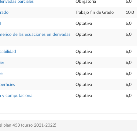
erivadas parciales
Obligatoria
6,0
Grado
Trabajo fin de Grado
10,0
I
Optativa
6,0
érico de las ecuaciones en derivadas
Optativa
6,0
babilidad
Optativa
6,0
ier
Optativa
6,0
te
Optativa
6,0
perficies
Optativa
6,0
a y computacional
Optativa
6,0
el plan 453 (curso 2021-2022)