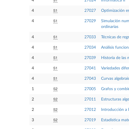
4
27024
Informática II
S1
4
27027
Optimización es
S1
4
27029
Simulación numé
ordinarias
S1
4
27033
Técnicas de reg
S1
4
27034
Análisis funcion
S1
4
27039
Historia de las
S1
4
27041
Variedades dife
S1
4
27043
Curvas algebrai
S2
1
27005
Grafos y combi
S2
2
27011
Estructuras alg
S2
2
27012
Introducción a l
S2
3
27019
Estadística ma