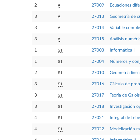
A
2
27009
Ecuaciones dife
A
3
27013
Geometría de cu
A
3
27014
Variable comple
A
3
27015
Análisis numéric
S1
1
27003
Informática I
S1
1
27004
Números y con
S1
2
27010
Geometría linea
S1
3
27016
Cálculo de prob
S1
3
27017
Teoría de Galois
S1
3
27018
Investigación o
S1
4
27021
Integral de Leb
S1
4
27022
Modelización m
S1