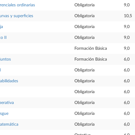
renciales ordinarias
Obligatoria
9,0
rvas y superficies
Obligatoria
10,5
ja
Obligatoria
9,0
o II
Obligatoria
9,0
Formación Básica
9,0
juntos
Formación Básica
6,0
l
Obligatoria
6,0
abilidades
Obligatoria
6,0
Obligatoria
6,0
perativa
Obligatoria
6,0
esgue
Obligatoria
6,0
atemática
Obligatoria
6,0