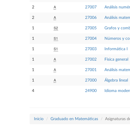
A
2
27007
Análisis numér
A
2
27006
Análisis matem
S2
1
27005
Grafos y comb
S1
1
27004
Números y co
S1
1
27003
Informática I
A
1
27002
Física general
A
1
27001
Análisis matem
A
1
27000
Álgebra lineal
4
24900
Idioma modern
Inicio
Graduado en Matemáticas
Asignaturas d