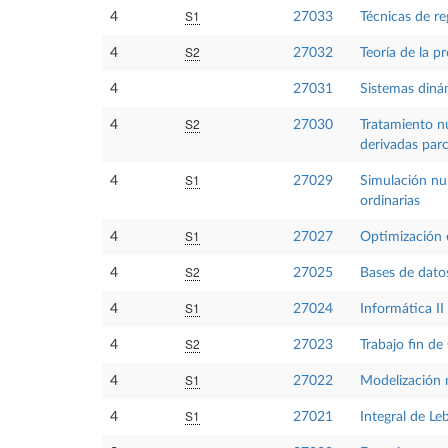
S1
4
27033
Técnicas de re
S2
4
27032
Teoría de la p
4
27031
Sistemas diná
S2
4
27030
Tratamiento n
derivadas parc
S1
4
27029
Simulación nu
ordinarias
S1
4
27027
Optimización 
S2
4
27025
Bases de datos
S1
4
27024
Informática II
S2
4
27023
Trabajo fin de
S1
4
27022
Modelización
S1
4
27021
Integral de Le