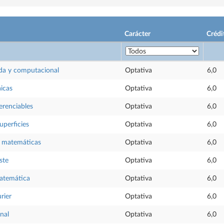
Carácter
Crédi
ada y computacional
Optativa
6,0
icas
Optativa
6,0
erenciables
Optativa
6,0
uperficies
Optativa
6,0
as matemáticas
Optativa
6,0
ste
Optativa
6,0
atemática
Optativa
6,0
rier
Optativa
6,0
onal
Optativa
6,0