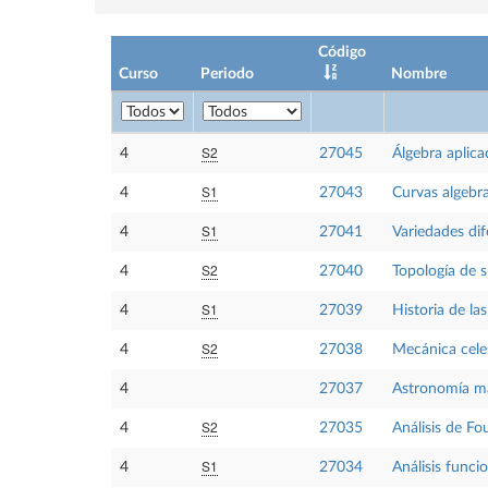
Código
Curso
Periodo
Nombre
S2
4
27045
Álgebra aplic
S1
4
27043
Curvas algebra
S1
4
27041
Variedades dif
S2
4
27040
Topología de s
S1
4
27039
Historia de l
S2
4
27038
Mecánica cele
4
27037
Astronomía m
S2
4
27035
Análisis de Fou
S1
4
27034
Análisis funci