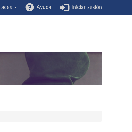
laces
Ayuda
Iniciar sesión