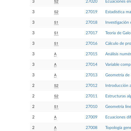
S2
3
27020
Ecuaciones en 
S2
3
27019
Estadística m
S1
3
27018
Investigación 
S1
3
27017
Teoría de Galo
S1
3
27016
Cálculo de pro
A
3
27015
Análisis numér
A
3
27014
Variable comp
A
3
27013
Geometría de c
S2
2
27012
Introducción a
S2
2
27011
Estructuras al
S1
2
27010
Geometría line
A
2
27009
Ecuaciones dif
A
2
27008
Topología gene