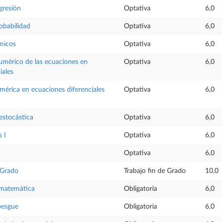
gresión
Optativa
6,0
robabilidad
Optativa
6,0
micos
Optativa
6,0
umérico de las ecuaciones en
Optativa
6,0
iales
mérica en ecuaciones diferenciales
Optativa
6,0
estocástica
Optativa
6,0
 I
Optativa
6,0
Optativa
6,0
 Grado
Trabajo fin de Grado
10,0
 matemática
Obligatoria
6,0
besgue
Obligatoria
6,0