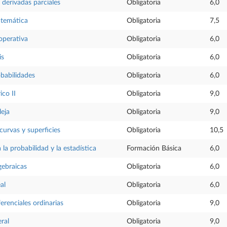
derivadas parciales
Obligatoria
6,0
atemática
Obligatoria
7,5
operativa
Obligatoria
6,0
is
Obligatoria
6,0
babilidades
Obligatoria
6,0
ico II
Obligatoria
9,0
leja
Obligatoria
9,0
urvas y superficies
Obligatoria
10,5
 la probabilidad y la estadística
Formación Básica
6,0
gebraicas
Obligatoria
6,0
al
Obligatoria
6,0
erenciales ordinarias
Obligatoria
9,0
ral
Obligatoria
9,0