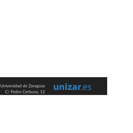
Universidad de Zaragoza
C/ Pedro Cerbuna, 12
ES-50009 Zaragoza
España / Spain
Tel: +34 976761000
ciu@unizar.es
Q-5018001-G