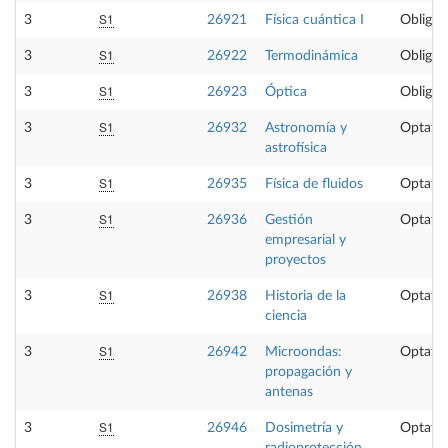
S1
3
26921
Física cuántica I
Obligat
S1
3
26922
Termodinámica
Obligat
S1
3
26923
Óptica
Obligat
S1
3
26932
Astronomía y
Optativ
astrofísica
S1
3
26935
Física de fluidos
Optativ
S1
3
26936
Gestión
Optativ
empresarial y
proyectos
S1
3
26938
Historia de la
Optativ
ciencia
S1
3
26942
Microondas:
Optativ
propagación y
antenas
S1
3
26946
Dosimetría y
Optativ