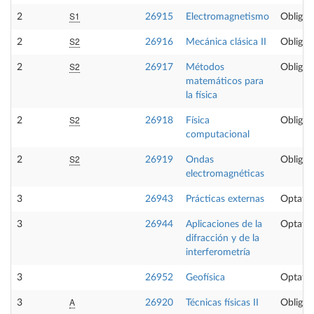
S1
2
26915
Electromagnetismo
Obligat
S2
2
26916
Mecánica clásica II
Obligat
S2
2
26917
Métodos
Obligat
matemáticos para
la física
S2
2
26918
Física
Obligat
computacional
S2
2
26919
Ondas
Obligat
electromagnéticas
3
26943
Prácticas externas
Optativ
3
26944
Aplicaciones de la
Optativ
difracción y de la
interferometría
3
26952
Geofísica
Optativ
A
3
26920
Técnicas físicas II
Obligat