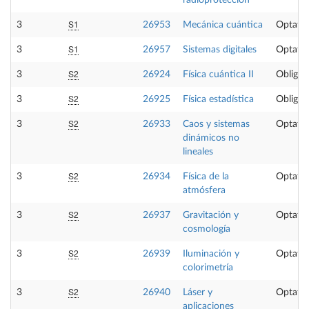
radioprotección
S1
3
26953
Mecánica cuántica
Optativ
S1
3
26957
Sistemas digitales
Optativ
S2
3
26924
Física cuántica II
Obligat
S2
3
26925
Física estadística
Obligat
S2
3
26933
Caos y sistemas
Optativ
dinámicos no
lineales
S2
3
26934
Física de la
Optativ
atmósfera
S2
3
26937
Gravitación y
Optativ
cosmología
S2
3
26939
Iluminación y
Optativ
colorimetría
S2
3
26940
Láser y
Optativ
aplicaciones