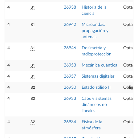
S1
4
26938
Historia de la
Optativ
ciencia
S1
4
26942
Microondas:
Optativ
propagación y
antenas
S1
4
26946
Dosimetría y
Optativ
radioprotección
S1
4
26953
Mecánica cuántica
Optativ
S1
4
26957
Sistemas digitales
Optativ
S2
4
26930
Estado sólido II
Obligat
S2
4
26933
Caos y sistemas
Optativ
dinámicos no
lineales
S2
4
26934
Física de la
Optativ
atmósfera