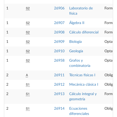
S2
1
26906
Laboratorio de
Formaci
física
S2
1
26907
Álgebra II
Formaci
S2
1
26908
Cálculo diferencial
Formaci
S2
1
26909
Biología
Optativ
S2
1
26910
Geología
Optativ
S2
1
26958
Grafos y
Optativ
combinatoria
A
2
26911
Técnicas físicas I
Obligat
S1
2
26912
Mecánica clásica I
Obligat
S1
2
26913
Cálculo integral y
Formaci
geometría
S1
2
26914
Ecuaciones
Obligat
diferenciales