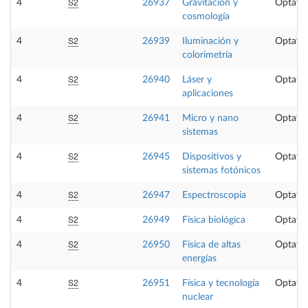
S2
4
26937
Gravitación y
Optativ
cosmología
S2
4
26939
Iluminación y
Optativ
colorimetría
S2
4
26940
Láser y
Optativ
aplicaciones
S2
4
26941
Micro y nano
Optativ
sistemas
S2
4
26945
Dispositivos y
Optativ
sistemas fotónicos
S2
4
26947
Espectroscopia
Optativ
S2
4
26949
Física biológica
Optativ
S2
4
26950
Física de altas
Optativ
energías
S2
4
26951
Física y tecnología
Optativ
nuclear