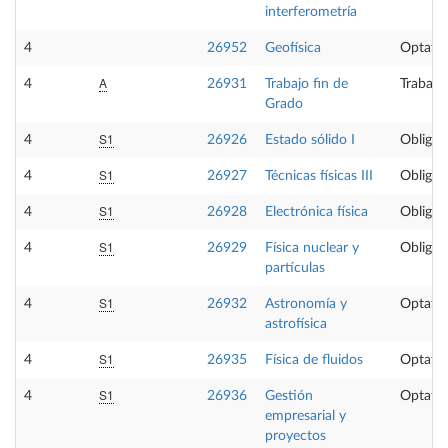
interferometría
4
26952
Geofísica
Optativ
A
4
26931
Trabajo fin de
Trabajo
Grado
S1
4
26926
Estado sólido I
Obligat
S1
4
26927
Técnicas físicas III
Obligat
S1
4
26928
Electrónica física
Obligat
S1
4
26929
Física nuclear y
Obligat
partículas
S1
4
26932
Astronomía y
Optativ
astrofísica
S1
4
26935
Física de fluidos
Optativ
S1
4
26936
Gestión
Optativ
empresarial y
proyectos