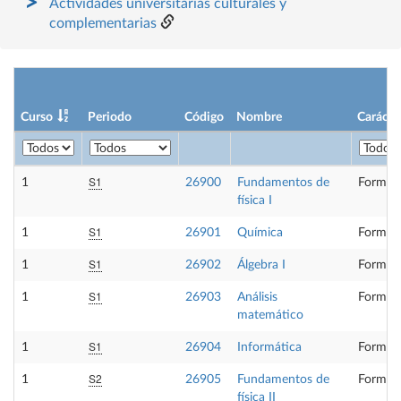
Actividades universitarias culturales y
complementarias
Curso
Periodo
Código
Nombre
Carácte
S1
1
26900
Fundamentos de
Formaci
física I
S1
1
26901
Química
Formaci
S1
1
26902
Álgebra I
Formaci
S1
1
26903
Análisis
Formaci
matemático
S1
1
26904
Informática
Formaci
S2
1
26905
Fundamentos de
Formaci
física II