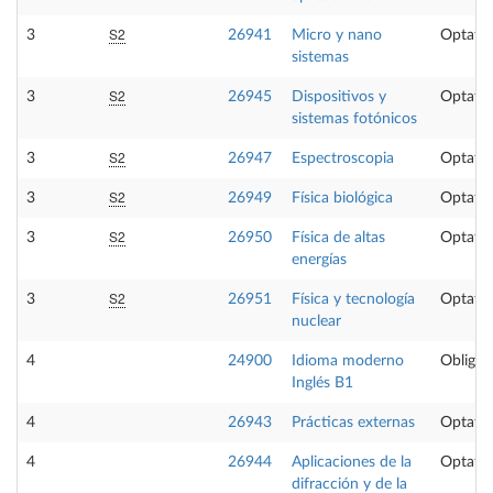
S2
3
26941
Micro y nano
Optativ
sistemas
S2
3
26945
Dispositivos y
Optativ
sistemas fotónicos
S2
3
26947
Espectroscopia
Optativ
S2
3
26949
Física biológica
Optativ
S2
3
26950
Física de altas
Optativ
energías
S2
3
26951
Física y tecnología
Optativ
nuclear
4
24900
Idioma moderno
Obligat
Inglés B1
4
26943
Prácticas externas
Optativ
4
26944
Aplicaciones de la
Optativ
difracción y de la