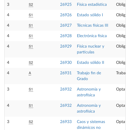
S2
3
26925
Física estadística
Obligat
S1
4
26926
Estado sólido I
Obligat
S1
4
26927
Técnicas físicas III
Obligat
S1
4
26928
Electrónica física
Obligat
S1
4
26929
Física nuclear y
Obligat
partículas
S2
4
26930
Estado sólido II
Obligat
A
4
26931
Trabajo fin de
Trabajo
Grado
S1
3
26932
Astronomía y
Optativ
astrofísica
S1
4
26932
Astronomía y
Optativ
astrofísica
S2
3
26933
Caos y sistemas
Optativ
dinámicos no