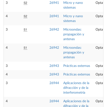
S2
3
26941
Micro y nano
Optativ
sistemas
S2
4
26941
Micro y nano
Optativ
sistemas
S1
3
26942
Microondas:
Optativ
propagación y
antenas
S1
4
26942
Microondas:
Optativ
propagación y
antenas
3
26943
Prácticas externas
Optativ
4
26943
Prácticas externas
Optativ
3
26944
Aplicaciones de la
Optativ
difracción y de la
interferometría
4
26944
Aplicaciones de la
Optativ
difracción y de la