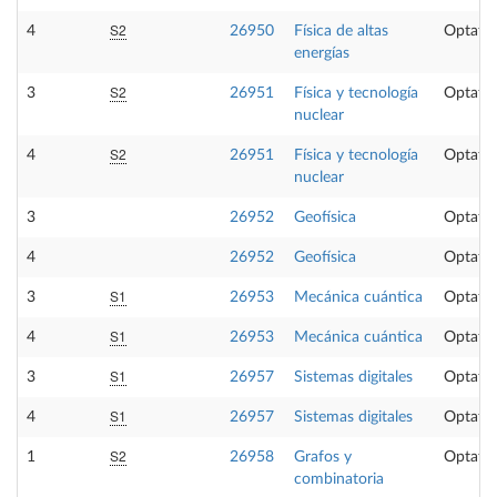
S2
4
26950
Física de altas
Optativ
energías
S2
3
26951
Física y tecnología
Optativ
nuclear
S2
4
26951
Física y tecnología
Optativ
nuclear
3
26952
Geofísica
Optativ
4
26952
Geofísica
Optativ
S1
3
26953
Mecánica cuántica
Optativ
S1
4
26953
Mecánica cuántica
Optativ
S1
3
26957
Sistemas digitales
Optativ
S1
4
26957
Sistemas digitales
Optativ
S2
1
26958
Grafos y
Optativ
combinatoria