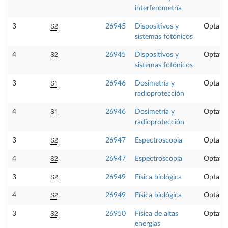
interferometría
S2
3
26945
Dispositivos y
Optativ
sistemas fotónicos
S2
4
26945
Dispositivos y
Optativ
sistemas fotónicos
S1
3
26946
Dosimetría y
Optativ
radioprotección
S1
4
26946
Dosimetría y
Optativ
radioprotección
S2
3
26947
Espectroscopia
Optativ
S2
4
26947
Espectroscopia
Optativ
S2
3
26949
Física biológica
Optativ
S2
4
26949
Física biológica
Optativ
S2
3
26950
Física de altas
Optativ
energías