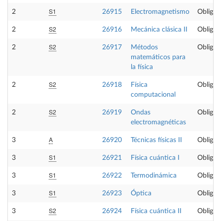
S1
2
26915
Electromagnetismo
Obligat
S2
2
26916
Mecánica clásica II
Obligat
S2
2
26917
Métodos
Obligat
matemáticos para
la física
S2
2
26918
Física
Obligat
computacional
S2
2
26919
Ondas
Obligat
electromagnéticas
A
3
26920
Técnicas físicas II
Obligat
S1
3
26921
Física cuántica I
Obligat
S1
3
26922
Termodinámica
Obligat
S1
3
26923
Óptica
Obligat
S2
3
26924
Física cuántica II
Obligat