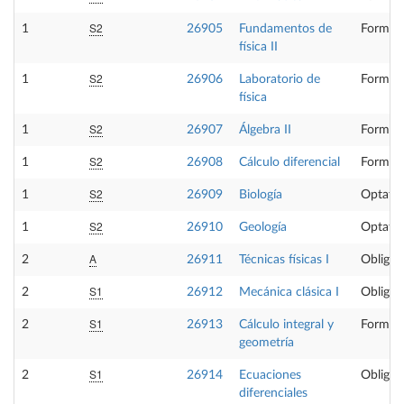
S2
1
26905
Fundamentos de
Formaci
física II
S2
1
26906
Laboratorio de
Formaci
física
S2
1
26907
Álgebra II
Formaci
S2
1
26908
Cálculo diferencial
Formaci
S2
1
26909
Biología
Optativ
S2
1
26910
Geología
Optativ
A
2
26911
Técnicas físicas I
Obligat
S1
2
26912
Mecánica clásica I
Obligat
S1
2
26913
Cálculo integral y
Formaci
geometría
S1
2
26914
Ecuaciones
Obligat
diferenciales