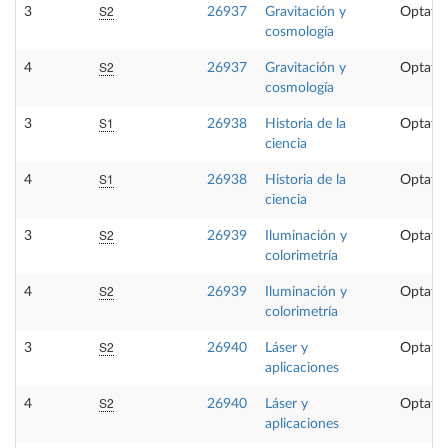
S2
3
26937
Gravitación y
Optativ
cosmología
S2
4
26937
Gravitación y
Optativ
cosmología
S1
3
26938
Historia de la
Optativ
ciencia
S1
4
26938
Historia de la
Optativ
ciencia
S2
3
26939
Iluminación y
Optativ
colorimetría
S2
4
26939
Iluminación y
Optativ
colorimetría
S2
3
26940
Láser y
Optativ
aplicaciones
S2
4
26940
Láser y
Optativ
aplicaciones