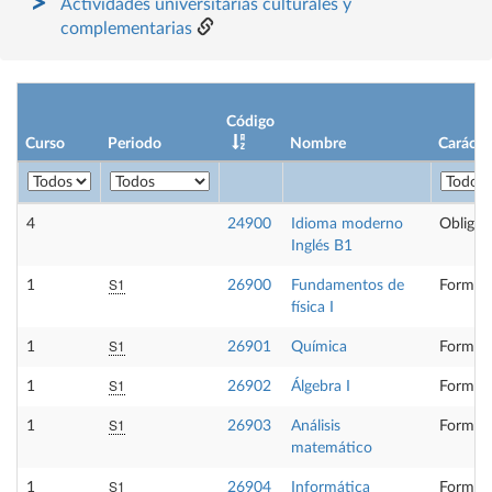
Actividades universitarias culturales y
complementarias
Código
Curso
Periodo
Nombre
Carácte
4
24900
Idioma moderno
Obligat
Inglés B1
S1
1
26900
Fundamentos de
Formaci
física I
S1
1
26901
Química
Formaci
S1
1
26902
Álgebra I
Formaci
S1
1
26903
Análisis
Formaci
matemático
S1
1
26904
Informática
Formaci