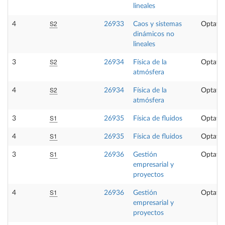
lineales
S2
4
26933
Caos y sistemas
Optativ
dinámicos no
lineales
S2
3
26934
Física de la
Optativ
atmósfera
S2
4
26934
Física de la
Optativ
atmósfera
S1
3
26935
Física de fluidos
Optativ
S1
4
26935
Física de fluidos
Optativ
S1
3
26936
Gestión
Optativ
empresarial y
proyectos
S1
4
26936
Gestión
Optativ
empresarial y
proyectos