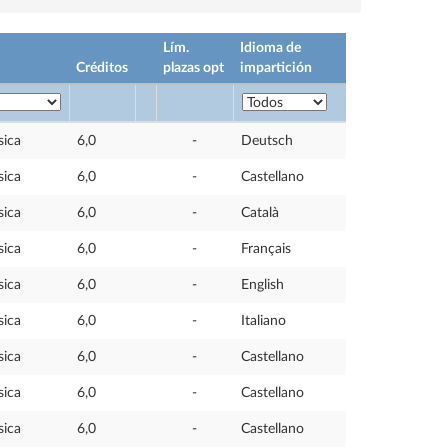
Lím.
Idioma de
Créditos
plazas opt
impartición
sica
6,0
-
Deutsch
sica
6,0
-
Castellano
sica
6,0
-
Català
sica
6,0
-
Français
sica
6,0
-
English
sica
6,0
-
Italiano
sica
6,0
-
Castellano
sica
6,0
-
Castellano
sica
6,0
-
Castellano