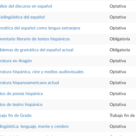
lisis del discurso en español
Optativa
iolingüística del español
Optativa
mática del español como lengua extranjera
Optativa
entario literario de textos hispánicos
Obligatoria
blemas de gramática del español actual
Obligatoria
eratura en Aragón
Optativa
eratura hispánica, cine y medios audiovisuales
Optativa
eratura hispanoamericana actual
Optativa
tos de poesía hispánica
Optativa
tos de teatro hispánico
Optativa
bajo fin de Grado
Trabajo fin d
lingüística: lenguaje, mente y cerebro
Optativa