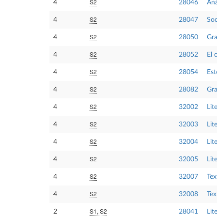
S2
4
28046
Aná
S2
4
28047
Soc
S2
4
28050
Gra
S2
4
28052
El 
S2
4
28054
Est
S2
4
28082
Gra
S2
4
32002
Lit
S2
4
32003
Lit
S2
4
32004
Lit
S2
4
32005
Lit
S2
4
32007
Tex
S2
4
32008
Tex
S1, S2
2
28041
Lit