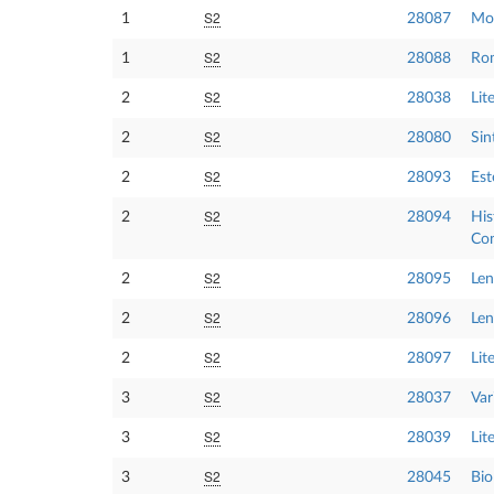
S2
1
28087
Mor
S2
1
28088
Rom
S2
2
28038
Lit
S2
2
28080
Sin
S2
2
28093
Est
S2
2
28094
His
Co
S2
2
28095
Len
S2
2
28096
Len
S2
2
28097
Lit
S2
3
28037
Var
S2
3
28039
Lit
S2
3
28045
Bio