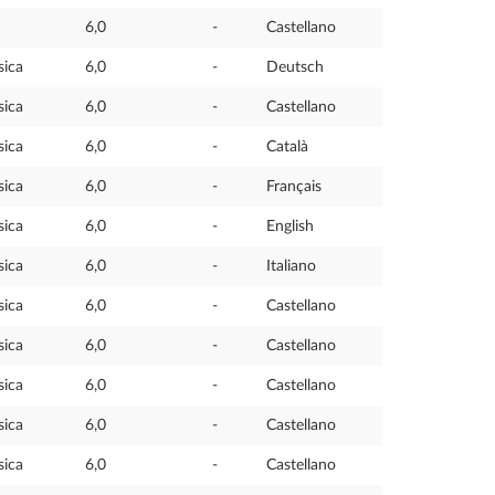
6,0
-
Castellano
sica
6,0
-
Deutsch
sica
6,0
-
Castellano
sica
6,0
-
Català
sica
6,0
-
Français
sica
6,0
-
English
sica
6,0
-
Italiano
sica
6,0
-
Castellano
sica
6,0
-
Castellano
sica
6,0
-
Castellano
sica
6,0
-
Castellano
sica
6,0
-
Castellano