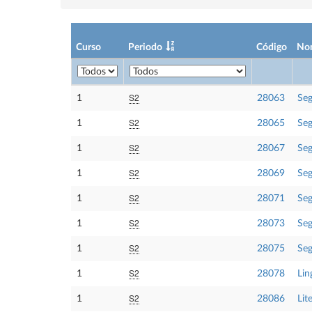
Curso
Periodo
Código
No
S2
1
28063
Seg
S2
1
28065
Seg
S2
1
28067
Seg
S2
1
28069
Seg
S2
1
28071
Seg
S2
1
28073
Seg
S2
1
28075
Seg
S2
1
28078
Lin
S2
1
28086
Lit