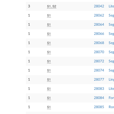
S1, S2
3
28042
Lit
S1
1
28062
Seg
S1
1
28064
Seg
S1
1
28066
Seg
S1
1
28068
Seg
S1
1
28070
Seg
S1
1
28072
Seg
S1
1
28074
Seg
S1
1
28077
Lin
S1
1
28083
Lit
S1
1
28084
Fon
S1
1
28085
Rom