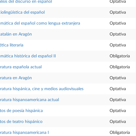
lisis del discurso en español
Optativa
iolingüística del español
Optativa
mática del español como lengua extranjera
Optativa
catalán en Aragón
Optativa
ética literaria
Optativa
mática histórica del español II
Obligatoria
eratura española actual
Obligatoria
eratura en Aragón
Optativa
eratura hispánica, cine y medios audiovisuales
Optativa
eratura hispanoamericana actual
Optativa
tos de poesía hispánica
Optativa
tos de teatro hispánico
Optativa
eratura hispanoamericana I
Obligatoria