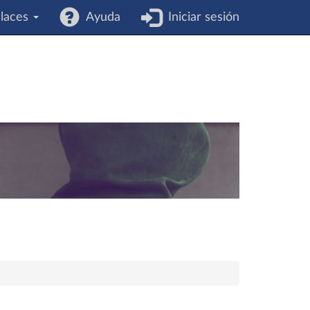
laces
Ayuda
Iniciar sesión