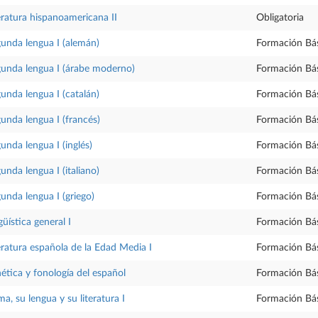
eratura hispanoamericana II
Obligatoria
unda lengua I (alemán)
Formación Bá
unda lengua I (árabe moderno)
Formación Bá
unda lengua I (catalán)
Formación Bá
unda lengua I (francés)
Formación Bá
unda lengua I (inglés)
Formación Bá
unda lengua I (italiano)
Formación Bá
unda lengua I (griego)
Formación Bá
güística general I
Formación Bá
eratura española de la Edad Media I
Formación Bá
ética y fonología del español
Formación Bá
a, su lengua y su literatura I
Formación Bá