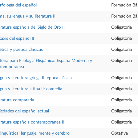
fología del español
Formación Bá
a, su lengua y su literatura II
Formación Bá
eratura española del Siglo de Oro II
Obligatoria
taxis del español II
Obligatoria
ética y poética clásicas
Obligatoria
toria para Filología Hispánica: España Moderna y
Obligatoria
ntemporánea
gua y literatura griega II: época clásica
Obligatoria
gua y literatura latina II: comedia
Obligatoria
eratura comparada
Obligatoria
iedades del español actual
Obligatoria
eratura española contemporánea II
Obligatoria
lingüística: lenguaje, mente y cerebro
Optativa