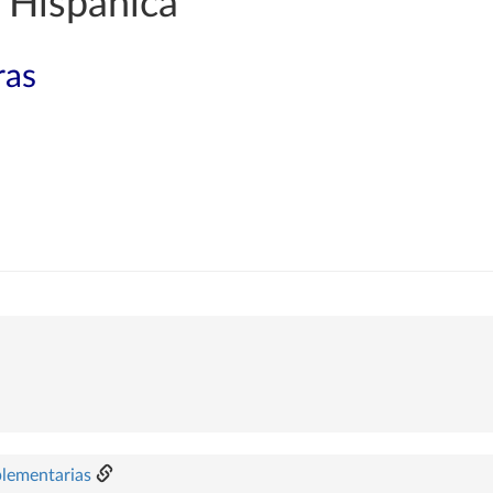
 Hispánica
ras
plementarias