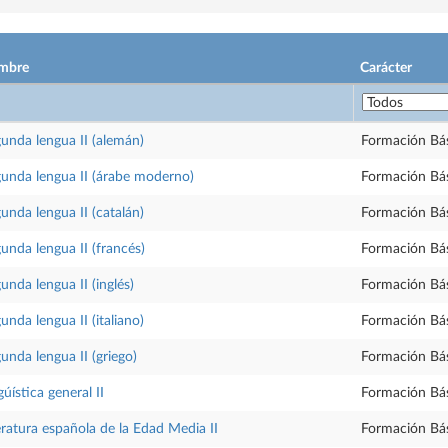
mbre
Carácter
unda lengua II (alemán)
Formación Bá
unda lengua II (árabe moderno)
Formación Bá
unda lengua II (catalán)
Formación Bá
unda lengua II (francés)
Formación Bá
unda lengua II (inglés)
Formación Bá
unda lengua II (italiano)
Formación Bá
unda lengua II (griego)
Formación Bá
gúística general II
Formación Bá
eratura española de la Edad Media II
Formación Bá