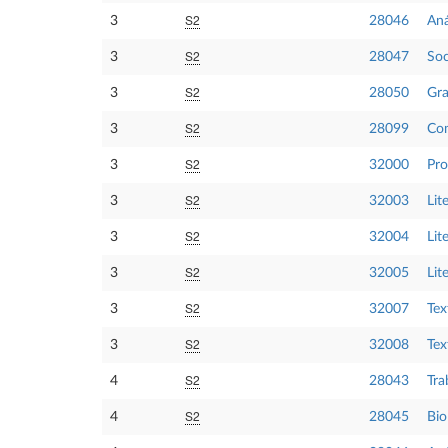
S2
3
28046
Aná
S2
3
28047
Soc
S2
3
28050
Gra
S2
3
28099
Com
S2
3
32000
Pro
S2
3
32003
Lit
S2
3
32004
Lit
S2
3
32005
Lit
S2
3
32007
Tex
S2
3
32008
Tex
S2
4
28043
Tra
S2
4
28045
Bio