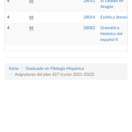
S2
4
28052
El catalán en
Aragón
S2
4
28054
Estética literaria
S2
4
28082
Gramática
histórica del
español II
Inicio
Graduado en Filología Hispánica
Asignaturas del plan 427 (curso 2021-2022)