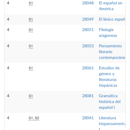
S1
4
28048
El español en
América
S1
4
28049
El léxico español
S1
4
28051
Filología
aragonesa
S1
4
28053
Pensamiento
literario
contemporáneo
S1
4
28061
Estudios de
género y
literaturas
hispánicas
S1
4
28081
Gramática
histórica del
español I
S1, S2
4
28041
Literatura
hispanoamerican
I