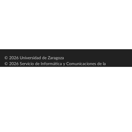
© 2026 Universidad de Zaragoza
© 2026 Servicio de Informática y Comunicaciones de la
Universidad de Zaragoza (
SICUZ
)
Universidad de Zaragoza
C/ Pedro Cerbuna, 12
ES-50009 Zaragoza
España / Spain
Tel: +34 976761000
ciu@unizar.es
Q-5018001-G