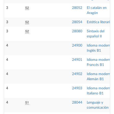
S2
3
28052
El catalán en
Aragón
S2
3
28054
Estética literaria
S2
3
28080
Sintaxis del
español II
4
24900
Idioma moderno
Inglés B1
4
24901
Idioma moderno
Francés B1
4
24902
Idioma moderno
Alemán B1
4
24903
Idioma moderno
Italiano B1
S1
4
28044
Lenguaje y
comunicación