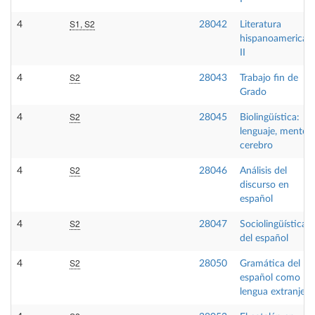
S1, S2
4
28042
Literatura
hispanoamerican
II
S2
4
28043
Trabajo fin de
Grado
S2
4
28045
Biolingüística:
lenguaje, mente y
cerebro
S2
4
28046
Análisis del
discurso en
español
S2
4
28047
Sociolingüística
del español
S2
4
28050
Gramática del
español como
lengua extranjera