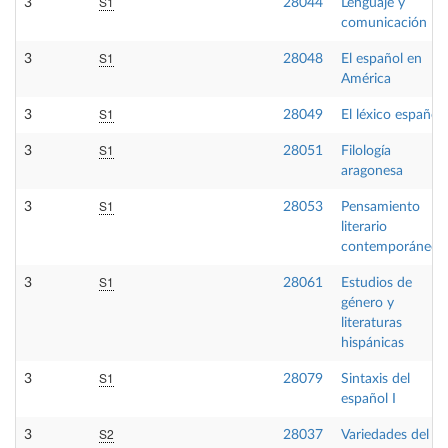
S1
3
28044
Lenguaje y
comunicación
S1
3
28048
El español en
América
S1
3
28049
El léxico español
S1
3
28051
Filología
aragonesa
S1
3
28053
Pensamiento
literario
contemporáneo
S1
3
28061
Estudios de
género y
literaturas
hispánicas
S1
3
28079
Sintaxis del
español I
S2
3
28037
Variedades del