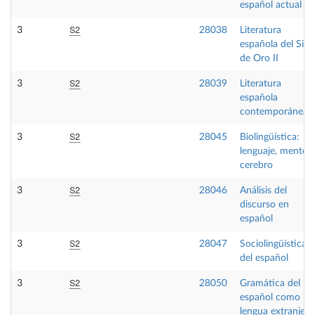
español actual
S2
3
28038
Literatura
española del Sigl
de Oro II
S2
3
28039
Literatura
española
contemporánea I
S2
3
28045
Biolingüística:
lenguaje, mente y
cerebro
S2
3
28046
Análisis del
discurso en
español
S2
3
28047
Sociolingüística
del español
S2
3
28050
Gramática del
español como
lengua extranjera