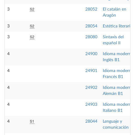
S2
3
28052
El catalán en
Aragón
S2
3
28054
Estética literaria
S2
3
28080
Sintaxis del
español II
4
24900
Idioma moderno
Inglés B1
4
24901
Idioma moderno
Francés B1
4
24902
Idioma moderno
Alemán B1
4
24903
Idioma moderno
Italiano B1
S1
4
28044
Lenguaje y
comunicación