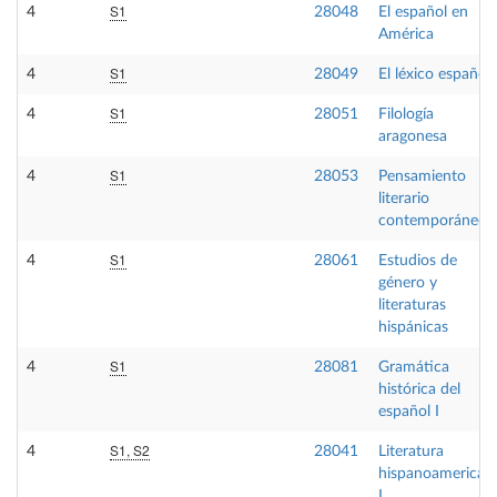
S1
4
28048
El español en
América
S1
4
28049
El léxico español
S1
4
28051
Filología
aragonesa
S1
4
28053
Pensamiento
literario
contemporáneo
S1
4
28061
Estudios de
género y
literaturas
hispánicas
S1
4
28081
Gramática
histórica del
español I
S1, S2
4
28041
Literatura
hispanoamerican
I