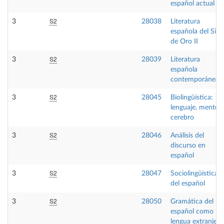
español actual
S2
3
28038
Literatura
española del Sigl
de Oro II
S2
3
28039
Literatura
española
contemporánea I
S2
3
28045
Biolingüística:
lenguaje, mente y
cerebro
S2
3
28046
Análisis del
discurso en
español
S2
3
28047
Sociolingüística
del español
S2
3
28050
Gramática del
español como
lengua extranjera