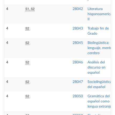
S1, S2
4
28042
Literatura
hispanoamerican
II
S2
4
28043
Trabajo fin de
Grado
S2
4
28045
Biolingüística:
lenguaje, mente y
cerebro
S2
4
28046
Análisis del
discurso en
español
S2
4
28047
Sociolingüística
del español
S2
4
28050
Gramática del
español como
lengua extranjera