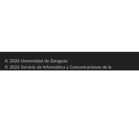
© 2026 Universidad de Zaragoza
© 2026 Servicio de Informática y Comunicaciones de la
Universidad de Zaragoza (
SICUZ
)
Universidad de Zaragoza
C/ Pedro Cerbuna, 12
ES-50009 Zaragoza
España / Spain
Tel: +34 976761000
ciu@unizar.es
Q-5018001-G