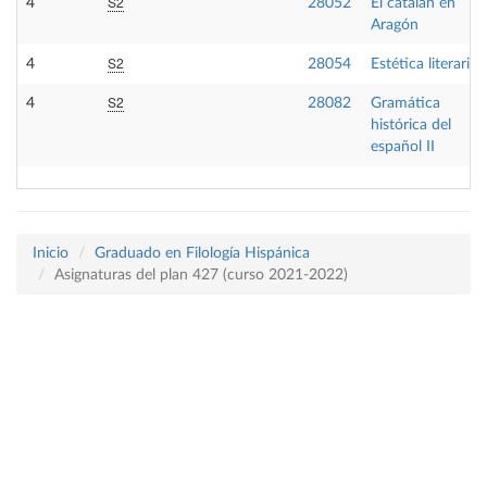
S2
4
28052
El catalán en
Aragón
S2
4
28054
Estética literaria
S2
4
28082
Gramática
histórica del
español II
Inicio
Graduado en Filología Hispánica
Asignaturas del plan 427 (curso 2021-2022)