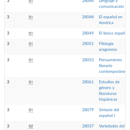
S1
3
28044
Lenguaje y
comunicación
S1
3
28048
El español en
América
S1
3
28049
El léxico español
S1
3
28051
Filología
aragonesa
S1
3
28053
Pensamiento
literario
contemporáneo
S1
3
28061
Estudios de
género y
literaturas
hispánicas
S1
3
28079
Sintaxis del
español I
S2
3
28037
Variedades del