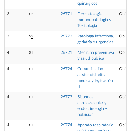
quirúrgicos
S2
3
26771
Dermatología,
Obliga
Inmunopatología y
Toxicología
S2
3
26772
Patología infecciosa,
Obliga
geriatría y urgencias
S1
4
26721
Medicina preventiva
Obliga
y salud pública
S1
4
26724
Comunicación
Obliga
asistencial, ética
médica y legislación
II
S1
4
26773
Sistemas
Obliga
cardiovascular y
endocrinología y
nutrición
S1
4
26774
Aparato respiratorio
Obliga