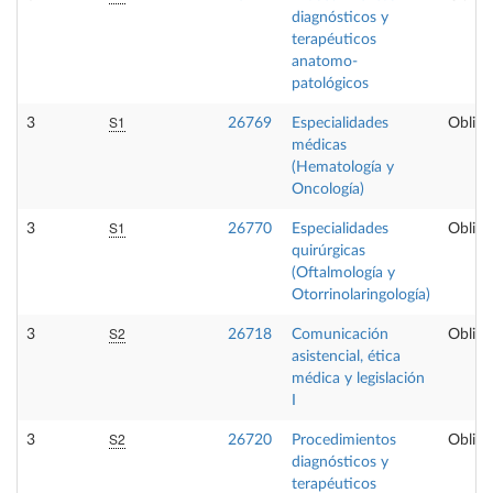
diagnósticos y
terapéuticos
anatomo-
patológicos
S1
3
26769
Especialidades
Obliga
médicas
(Hematología y
Oncología)
S1
3
26770
Especialidades
Obliga
quirúrgicas
(Oftalmología y
Otorrinolaringología)
S2
3
26718
Comunicación
Obliga
asistencial, ética
médica y legislación
I
S2
3
26720
Procedimientos
Obliga
diagnósticos y
terapéuticos