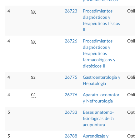
y sistema nervioso
S2
4
26723
Procedimientos
Obliga
diagnósticos y
terapéuticos físicos
II
S2
4
26726
Procedimientos
Obliga
diagnósticos y
terapéuticos
farmacológicos y
dietéticos II
S2
4
26775
Gastroenterología y
Obliga
Hepatología
S2
4
26776
Aparato locomotor
Obliga
y Nefrourología
5
26733
Bases anatomo-
Optati
fisiológicas de la
acupuntura
5
26788
Aprendizaje y
Optati