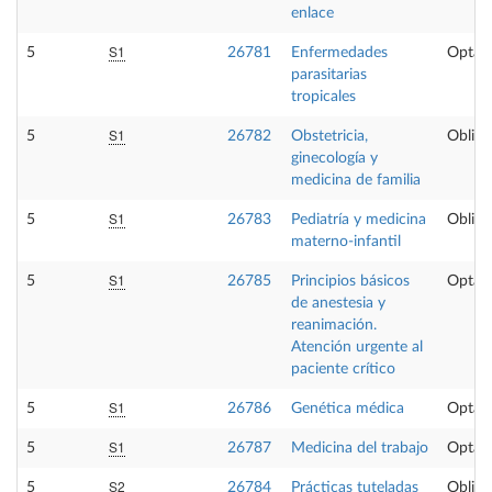
enlace
S1
5
26781
Enfermedades
Optati
parasitarias
tropicales
S1
5
26782
Obstetricia,
Obliga
ginecología y
medicina de familia
S1
5
26783
Pediatría y medicina
Obliga
materno-infantil
S1
5
26785
Principios básicos
Optati
de anestesia y
reanimación.
Atención urgente al
paciente crítico
S1
5
26786
Genética médica
Optati
S1
5
26787
Medicina del trabajo
Optati
S2
5
26784
Prácticas tuteladas
Obliga