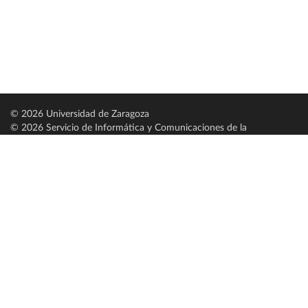
© 2026 Universidad de Zaragoza
© 2026 Servicio de Informática y Comunicaciones de la
Universidad de Zaragoza (
SICUZ
)
Universidad de Zaragoza
C/ Pedro Cerbuna, 12
ES-50009 Zaragoza
España / Spain
Tel: +34 976761000
ciu@unizar.es
Q-5018001-G
Servido por nodo: estudios