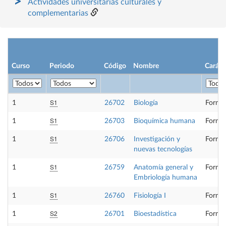
Actividades universitarias culturales y
complementarias
Curso
Periodo
Código
Nombre
Caráct
S1
1
26702
Biología
Formac
S1
1
26703
Bioquímica humana
Formac
S1
1
26706
Investigación y
Formac
nuevas tecnologías
S1
1
26759
Anatomía general y
Formac
Embriología humana
S1
1
26760
Fisiología I
Formac
S2
1
26701
Bioestadística
Formac