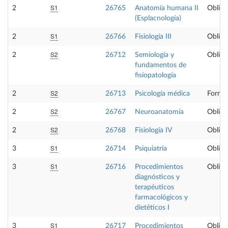
S1
2
26765
Anatomía humana II
Obliga
(Esplacnología)
S1
2
26766
Fisiología III
Obliga
S2
2
26712
Semiología y
Obliga
fundamentos de
fisiopatología
S2
2
26713
Psicología médica
Formac
S2
2
26767
Neuroanatomía
Obliga
S2
2
26768
Fisiología IV
Obliga
S1
3
26714
Psiquiatría
Obliga
S1
3
26716
Procedimientos
Obliga
diagnósticos y
terapéuticos
farmacológicos y
dietéticos I
S1
3
26717
Procedimientos
Obliga