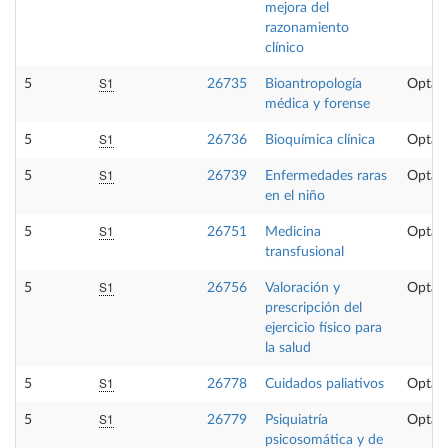
mejora del
razonamiento
clínico
S1
5
26735
Bioantropología
Optati
médica y forense
S1
5
26736
Bioquímica clínica
Optati
S1
5
26739
Enfermedades raras
Optati
en el niño
S1
5
26751
Medicina
Optati
transfusional
S1
5
26756
Valoración y
Optati
prescripción del
ejercicio físico para
la salud
S1
5
26778
Cuidados paliativos
Optati
S1
5
26779
Psiquiatría
Optati
psicosomática y de