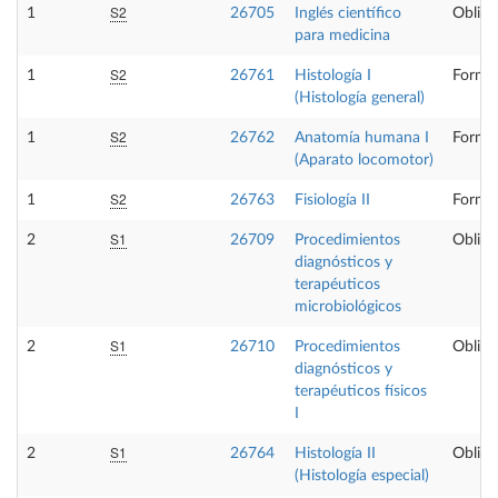
S2
1
26705
Inglés científico
Obliga
para medicina
S2
1
26761
Histología I
Formac
(Histología general)
S2
1
26762
Anatomía humana I
Formac
(Aparato locomotor)
S2
1
26763
Fisiología II
Formac
S1
2
26709
Procedimientos
Obliga
diagnósticos y
terapéuticos
microbiológicos
S1
2
26710
Procedimientos
Obliga
diagnósticos y
terapéuticos físicos
I
S1
2
26764
Histología II
Obliga
(Histología especial)