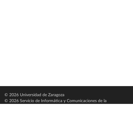
© 2026 Universidad de Zaragoza
© 2026 Servicio de Informática y Comunicaciones de la
Universidad de Zaragoza (
SICUZ
)
Universidad de Zaragoza
C/ Pedro Cerbuna, 12
ES-50009 Zaragoza
España / Spain