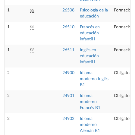
S2
1
26508
Psicología de la
Formación 
educación
S2
1
26510
Francés en
Formación 
educación
infantil I
S2
1
26511
Inglés en
Formación 
educación
infantil I
2
24900
Idioma
Obligatoria
moderno Inglés
B1
2
24901
Idioma
Obligatoria
moderno
Francés B1
2
24902
Idioma
Obligatoria
moderno
Alemán B1