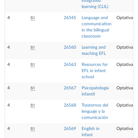
integrated
learning (CLIL)
S1
4
26545
Language and
Optativa
communication
in the bilingual
classroom
S1
4
26560
Learning and
Optativa
teaching EFL
S1
4
26563
Resources for
Optativa
EFL in infant
school
S1
4
26567
Psicopatología
Optativa
infantil
S1
4
26568
Trastornos del
Optativa
lenguaje y la
comunicación
S1
4
26569
English in
Optativa
infant