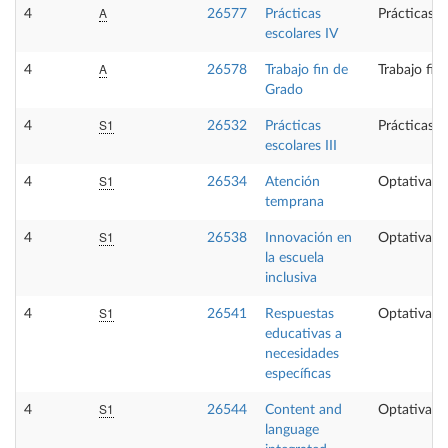
A
4
26577
Prácticas
Prácticas e
escolares IV
A
4
26578
Trabajo fin de
Trabajo fin
Grado
S1
4
26532
Prácticas
Prácticas e
escolares III
S1
4
26534
Atención
Optativa
temprana
S1
4
26538
Innovación en
Optativa
la escuela
inclusiva
S1
4
26541
Respuestas
Optativa
educativas a
necesidades
específicas
S1
4
26544
Content and
Optativa
language