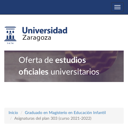
Togg
navi
Oferta de
estudios
oficiales
universitarios
Inicio
Graduado en Magisterio en Educación Infantil
Asignaturas del plan 303 (curso 2021-2022)