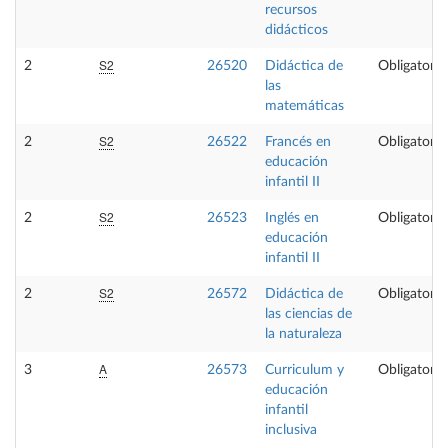
recursos
didácticos
S2
2
26520
Didáctica de
Obligatoria
las
matemáticas
S2
2
26522
Francés en
Obligatoria
educación
infantil II
S2
2
26523
Inglés en
Obligatoria
educación
infantil II
S2
2
26572
Didáctica de
Obligatoria
las ciencias de
la naturaleza
A
3
26573
Curriculum y
Obligatoria
educación
infantil
inclusiva