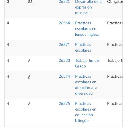
S2
3
26531
Desarrollo de la
Obligatoria
expresión
musical
4
26564
Prácticas
Prácticas e
escolares en
lengua inglesa
4
26571
Prácticas
Prácticas e
escolares
A
4
26533
Trabajo fin de
Trabajo fin
Grado
A
4
26574
Prácticas
Prácticas e
escolares en
atención a la
diversidad
A
4
26575
Prácticas
Prácticas e
escolares en
educación
bilingüe