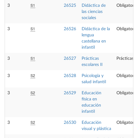
S1
3
26525
Didáctica de
Obligatoria
las ciencias
sociales
S1
3
26526
Didáctica de la
Obligatoria
lengua
castellana en
infantil
S1
3
26527
Prácticas
Prácticas e
escolares II
S2
3
26528
Psicología y
Obligatoria
salud infantil
S2
3
26529
Educación
Obligatoria
física en
educación
infantil
S2
3
26530
Educación
Obligatoria
visual y plástica