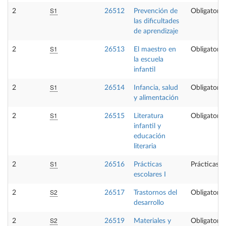
S1
2
26512
Prevención de
Obligatoria
las dificultades
de aprendizaje
S1
2
26513
El maestro en
Obligatoria
la escuela
infantil
S1
2
26514
Infancia, salud
Obligatoria
y alimentación
S1
2
26515
Literatura
Obligatoria
infantil y
educación
literaria
S1
2
26516
Prácticas
Prácticas e
escolares I
S2
2
26517
Trastornos del
Obligatoria
desarrollo
S2
2
26519
Materiales y
Obligatoria