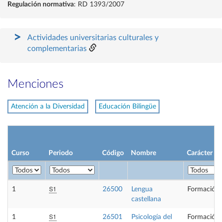
Regulación normativa
: RD 1393/2007
Actividades universitarias culturales y
complementarias
Menciones
Atención a la Diversidad
Educación Bilingüe
Curso
Periodo
Código
Nombre
Carácter
S1
1
26500
Lengua
Formación 
castellana
S1
1
26501
Psicología del
Formación 