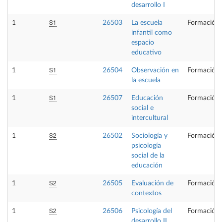
desarrollo I
S1
1
26503
La escuela
Formación 
infantil como
espacio
educativo
S1
1
26504
Observación en
Formación 
la escuela
S1
1
26507
Educación
Formación 
social e
intercultural
S2
1
26502
Sociología y
Formación 
psicología
social de la
educación
S2
1
26505
Evaluación de
Formación 
contextos
S2
1
26506
Psicología del
Formación 
desarrollo II