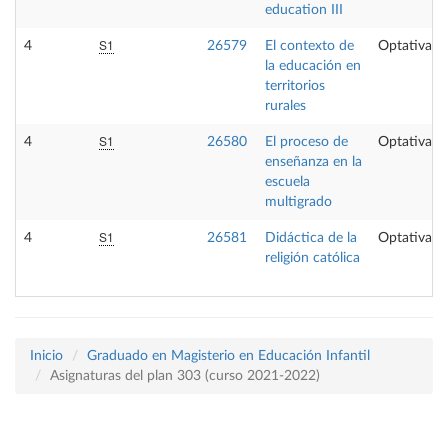
education III
S1
4
26579
El contexto de
Optativa
la educación en
territorios
rurales
S1
4
26580
El proceso de
Optativa
enseñanza en la
escuela
multigrado
S1
4
26581
Didáctica de la
Optativa
religión católica
Inicio
Graduado en Magisterio en Educación Infantil
Asignaturas del plan 303 (curso 2021-2022)