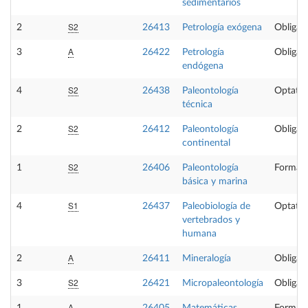
sedimentarios
S2
2
26413
Petrología exógena
Obligato
A
3
26422
Petrología
Obligato
endógena
S2
4
26438
Paleontología
Optativ
técnica
S2
2
26412
Paleontología
Obligato
continental
S2
1
26406
Paleontología
Formaci
básica y marina
S1
4
26437
Paleobiología de
Optativ
vertebrados y
humana
A
2
26411
Mineralogía
Obligato
S2
3
26421
Micropaleontología
Obligato
A