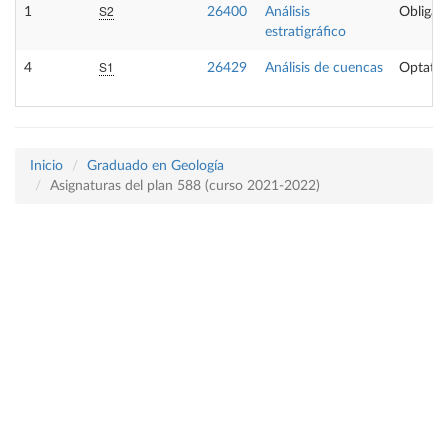
S2
1
26400
Análisis
Obligato
estratigráfico
S1
4
26429
Análisis de cuencas
Optativ
Inicio
Graduado en Geología
Asignaturas del plan 588 (curso 2021-2022)