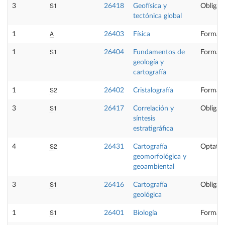
S1
3
26418
Geofísica y
Obligato
tectónica global
A
1
26403
Física
Formaci
S1
1
26404
Fundamentos de
Formaci
geología y
cartografía
S2
1
26402
Cristalografía
Formaci
S1
3
26417
Correlación y
Obligato
síntesis
estratigráfica
S2
4
26431
Cartografía
Optativ
geomorfológica y
geoambiental
S1
3
26416
Cartografía
Obligato
geológica
S1
1
26401
Biología
Formaci