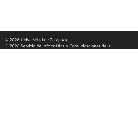
© 2026 Universidad de Zaragoza
© 2026 Servicio de Informática y Comunicaciones de la
Universidad de Zaragoza (
SICUZ
)
Universidad de Zaragoza
C/ Pedro Cerbuna, 12
ES-50009 Zaragoza
España / Spain
Tel: +34 976761000
ciu@unizar.es
Q-5018001-G
Servido por nodo: estudios
Aviso legal
|
Condiciones generales de uso
|
Política de privacidad