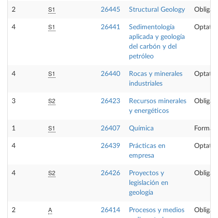
S1
2
26445
Structural Geology
Obligato
S1
4
26441
Sedimentología
Optativ
aplicada y geología
del carbón y del
petróleo
S1
4
26440
Rocas y minerales
Optativ
industriales
S2
3
26423
Recursos minerales
Obligato
y energéticos
S1
1
26407
Química
Formaci
4
26439
Prácticas en
Optativ
empresa
S2
4
26426
Proyectos y
Obligato
legislación en
geología
A
2
26414
Procesos y medios
Obligato