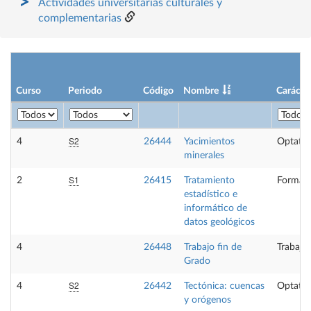
Actividades universitarias culturales y
complementarias
Curso
Periodo
Código
Nombre
Carácte
S2
4
26444
Yacimientos
Optativ
minerales
S1
2
26415
Tratamiento
Formaci
estadístico e
informático de
datos geológicos
4
26448
Trabajo fin de
Trabajo
Grado
S2
4
26442
Tectónica: cuencas
Optativ
y orógenos