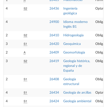
1
26405
Matemáticas
Formaci
S2
4
26436
Ingeniería
Optativ
geológica
4
24900
Idioma moderno
Obligato
Inglés B1
S2
2
26410
Hidrogeología
Obligato
S1
3
26420
Geoquímica
Obligato
A
2
26409
Geomorfología
Obligato
S2
3
26419
Geología histórica,
Obligato
regional y de
España
S1
2
26408
Geología
Obligato
estructural
S1
4
26434
Geología de arcillas
Optativ
S1
4
26424
Geología ambiental
Obligato