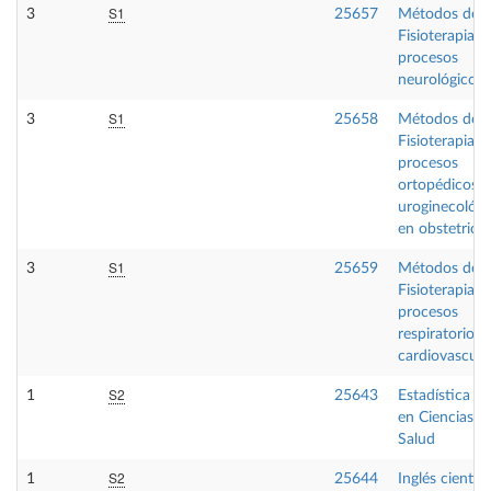
S1
3
25657
Métodos de
Fisioterapia e
procesos
neurológicos
S1
3
25658
Métodos de
Fisioterapia e
procesos
ortopédicos y
uroginecológi
en obstetricia
S1
3
25659
Métodos de
Fisioterapia e
procesos
respiratorios 
cardiovascula
S2
1
25643
Estadística ap
en Ciencias de
Salud
S2
1
25644
Inglés científ