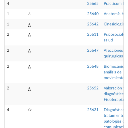
4
25665
Practicum II
A
1
25640
Anatomía hu
A
1
25642
Cinesiología
A
2
25611
Psicosociologí
salud
A
2
25647
Afecciones m
quirúrgicas
A
2
25648
Biomecánica 
análisis del
movimiento
A
2
25652
Valoración y
diagnóstico e
Fisioterapia II
C1
4
25631
Diagnóstico y
tratamiento d
patologías de 
comunicació