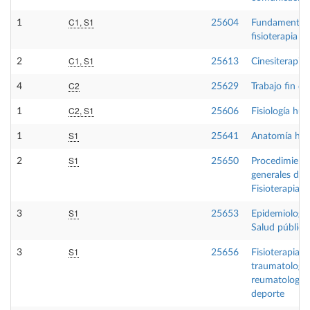
C1, S1
1
25604
Fundamentos
fisioterapia
C1, S1
2
25613
Cinesiterapia
C2
4
25629
Trabajo fin d
C2, S1
1
25606
Fisiología hu
S1
1
25641
Anatomía hum
S1
2
25650
Procedimient
generales de
Fisioterapia I
S1
3
25653
Epidemiología
Salud pública
S1
3
25656
Fisioterapia e
traumatología
reumatología 
deporte